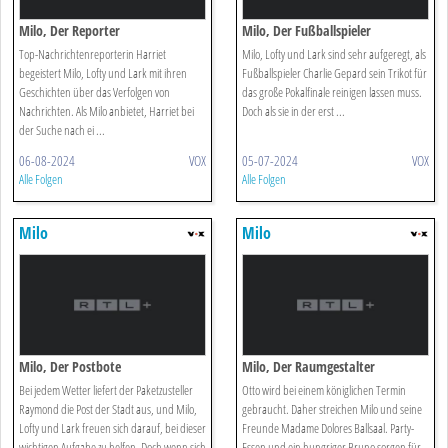
Milo, Der Reporter
Milo, Der Fußballspieler
Top-Nachrichtenreporterin Harriet
Milo, Lofty und Lark sind sehr aufgeregt, als
begeistert Milo, Lofty und Lark mit ihren
Fußballspieler Charlie Gepard sein Trikot für
Geschichten über das Verfolgen von
das große Pokalfinale reinigen lassen muss.
Nachrichten. Als Milo anbietet, Harriet bei
Doch als sie in der erst ...
der Suche nach ei ...
06-08-2024
VOX
05-07-2024
VOX
Alle Folgen
Alle Folgen
Milo
Milo
Milo, Der Postbote
Milo, Der Raumgestalter
Bei jedem Wetter liefert der Paketzusteller
Otto wird bei einem königlichen Termin
Raymond die Post der Stadt aus, und Milo,
gebraucht. Daher streichen Milo und seine
Lofty und Lark freuen sich darauf, bei dieser
Freunde Madame Dolores Ballsaal. Party-
wichtigen Aufgabe zu helfen. Doch wenn sich
Essen und ein hungriger Bruno sorgen für