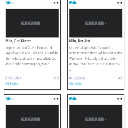
Milo
Milo
Milo, Der Tänzer
Milo, Der Arzt
Inspiriert von den Tänzern Eleanor und
Als die erschöpfte Ärztin Diamant ihre
Mycroft werden Milo, Lofty und Lark auf die
Uniform reinigen lassen will, besucht sie den
Bühne des Tanztheaters transportiert. Doch
Waschsalon. Milo, Lofty und Lark helfen
als sie bei der Show einspringen müs ...
unerwartet auf ihrer belebten Krankenstati
...
07-08-2024
VOX
07-08-2024
VOX
Alle Folgen
Alle Folgen
Milo
Milo