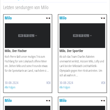
Letzten sendungen von Milo
Milo
Milo
Milo, Der Fischer
Milo, Der Sportler
Koch Pierre lädt unser mutiges Trio zum
Als sich das Team Charlies Raketen
Fischfang für sein Lokal aufs offene Meer
unerwartet verletzt, müssen Milo, Lofty und
ein. Ziehen Milo und seine Freunde etwas
Lark bei der Milostadt-Leichtathletik-
für die Speisekarte an Land, nachdem si ...
Olympiade gegen Herr Krok antreten. Um
sich als wahre A ...
30-08-2024
VOX
30-08-2024
VOX
Alle Folgen
Alle Folgen
Milo
Milo