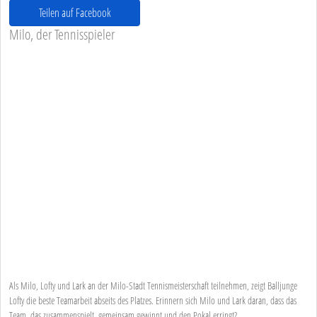
Teilen auf Facebook
Milo, der Tennisspieler
Als Milo, Lofty und Lark an der Milo-Stadt Tennismeisterschaft teilnehmen, zeigt Balljunge
Lofty die beste Teamarbeit abseits des Platzes. Erinnern sich Milo und Lark daran, dass das
Team, das zusammenspielt, gemeinsam gewinnt und den Pokal erringt?