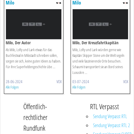
Milo
Milo
Milo, Der Autor
Milo, Der Kreuzfahrtkapitän
Als Milo, Lofty und Lark etwas für das
Milo, Lofty und Lark würden gerne wie
Buchfestival in Milostadt schreiben sollen,
Kapitän Skipper Stone um die Welt segeln
sorgen sie sich, keine guten Ideen zu haben.
und viele faszinierende Orte besuchen.
Für ihre Superheldengeschichte übe ...
Schaumi transportiert sie an Bord seines
Luxuskre ...
28-06-2024
VOX
03-07-2024
VOX
Alle Folgen
Alle Folgen
Öffentlich-
RTL Verpasst
rechtlicher
Sendung Verpasst RTL
Sendung Verpasst RTL 2
Rundfunk