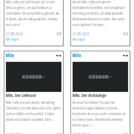
Milo, Lofty und Lark freuen sich, in den
Als sich Milo, Lofty und Lark im
Zirkus zu gehen, um das Publikum zu
Kontrollzentrum melden, sind sie bald auf
unterhalten. Der arme Milo ist geknickt, als
dem Weg zum Mond, um Milas wertvolle
er denkt, dass ihn alle auslachen. Horatio
Weltraumerdbeeren zu retten. Aber wird
muss sie eri ...
unser tapferes Trio seine ...
27-08-2024
VOX
27-08-2024
VOX
Alle Folgen
Alle Folgen
Milo
Milo
Milo, Der Lieferant
Milo, Der Archäologe
Milo, Lofty und Lark wissen, wie wichtig
Als unser furchtloses Trio nach der
Lieferfahrer für viele Menschen sind. Daher
verlorenen Stadt Catlantis und ihren
sind sie höflich und freundlich. Es aber
berühmten Brunnen sucht, entdecken sie
jedem recht machen zu wollen, führt ...
nur kleine Steine. Die kleinsten Hinweise
können aber z ...