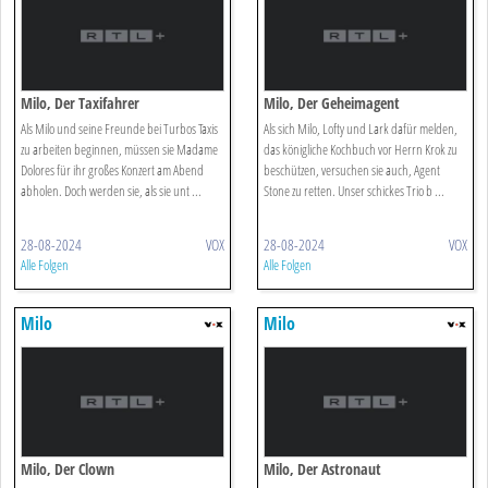
Milo, Der Taxifahrer
Milo, Der Geheimagent
Als Milo und seine Freunde bei Turbos Taxis
Als sich Milo, Lofty und Lark dafür melden,
zu arbeiten beginnen, müssen sie Madame
das königliche Kochbuch vor Herrn Krok zu
Dolores für ihr großes Konzert am Abend
beschützen, versuchen sie auch, Agent
abholen. Doch werden sie, als sie unt ...
Stone zu retten. Unser schickes Trio b ...
28-08-2024
VOX
28-08-2024
VOX
Alle Folgen
Alle Folgen
Milo
Milo
Milo, Der Clown
Milo, Der Astronaut