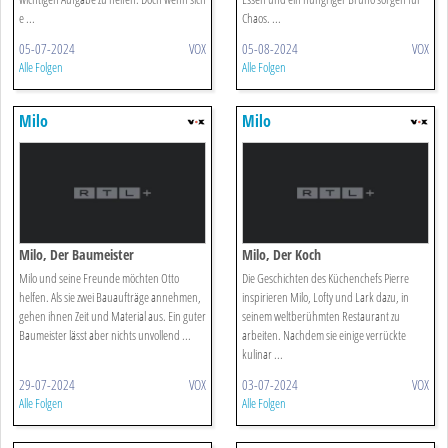
e ...
Chaos. ...
05-07-2024
VOX
05-08-2024
VOX
Alle Folgen
Alle Folgen
Milo
Milo
Milo, Der Baumeister
Milo, Der Koch
Milo und seine Freunde möchten Otto
Die Geschichten des Küchenchefs Pierre
helfen. Als sie zwei Bauaufträge annehmen,
inspirieren Milo, Lofty und Lark dazu, in
gehen ihnen Zeit und Material aus. Ein guter
seinem weltberühmten Restaurant zu
Baumeister lässt aber nichts unvollend ...
arbeiten. Nachdem sie einige verrückte
kulinar ...
29-07-2024
VOX
03-07-2024
VOX
Alle Folgen
Alle Folgen