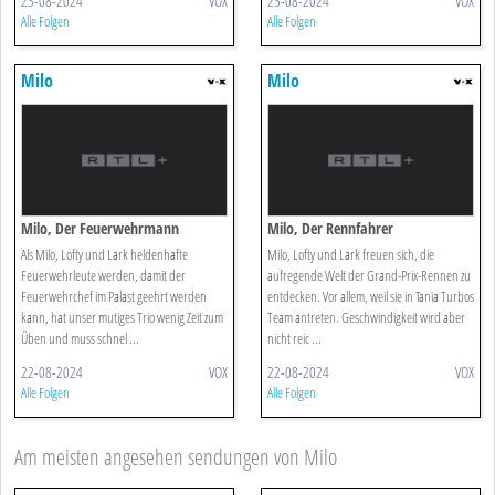
23-08-2024
VOX
23-08-2024
VOX
Alle Folgen
Alle Folgen
Milo
Milo
Milo, Der Feuerwehrmann
Milo, Der Rennfahrer
Als Milo, Lofty und Lark heldenhafte
Milo, Lofty und Lark freuen sich, die
Feuerwehrleute werden, damit der
aufregende Welt der Grand-Prix-Rennen zu
Feuerwehrchef im Palast geehrt werden
entdecken. Vor allem, weil sie in Tania Turbos
kann, hat unser mutiges Trio wenig Zeit zum
Team antreten. Geschwindigkeit wird aber
Üben und muss schnel ...
nicht reic ...
22-08-2024
VOX
22-08-2024
VOX
Alle Folgen
Alle Folgen
Am meisten angesehen sendungen von Milo