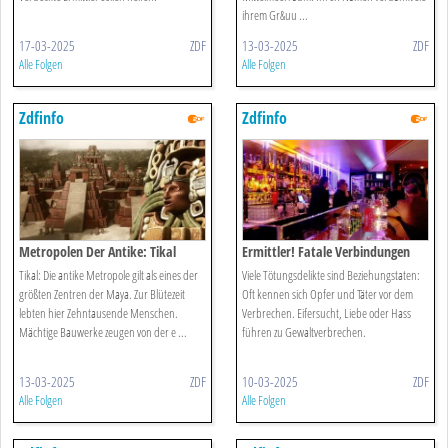
ihrem Gr&uu ...
17-03-2025
ZDF
13-03-2025
ZDF
Alle Folgen
Alle Folgen
Zdfinfo
Zdfinfo
Metropolen Der Antike: Tikal
Ermittler! Fatale Verbindungen
Tikal: Die antike Metropole gilt als eines der
Viele Tötungsdelikte sind Beziehungstaten:
größten Zentren der Maya. Zur Blütezeit
Oft kennen sich Opfer und Täter vor dem
lebten hier Zehntausende Menschen.
Verbrechen. Eifersucht, Liebe oder Hass
Mächtige Bauwerke zeugen von der e ...
führen zu Gewaltverbrechen.
13-03-2025
ZDF
10-03-2025
ZDF
Alle Folgen
Alle Folgen