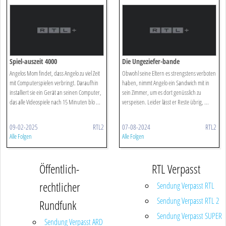
Spiel-auszeit 4000
Die Ungeziefer-bande
Angelos Mom findet, dass Angelo zu viel Zeit
Obwohl seine Eltern es strengstens verboten
mit Computerspielen verbringt. Daraufhin
haben, nimmt Angelo ein Sandwich mit in
installiert sie ein Gerät an seinen Computer,
sein Zimmer, um es dort genüsslich zu
das alle Videospiele nach 15 Minuten blo ...
verspeisen. Leider lässt er Reste übrig, ...
09-02-2025
RTL2
07-08-2024
RTL2
Alle Folgen
Alle Folgen
Öffentlich-
RTL Verpasst
rechtlicher
Sendung Verpasst RTL
Sendung Verpasst RTL 2
Rundfunk
Sendung Verpasst SUPER
Sendung Verpasst ARD