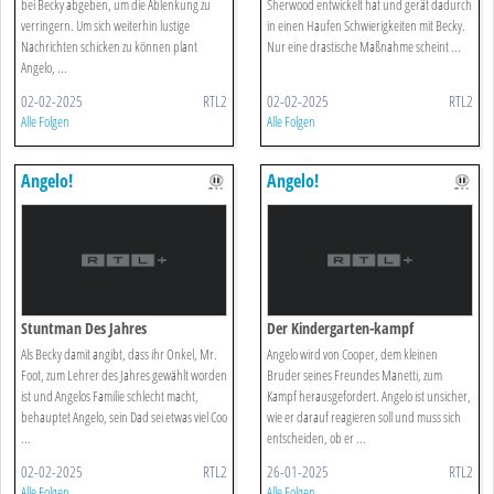
bei Becky abgeben, um die Ablenkung zu
Sherwood entwickelt hat und gerät dadurch
verringern. Um sich weiterhin lustige
in einen Haufen Schwierigkeiten mit Becky.
Nachrichten schicken zu können plant
Nur eine drastische Maßnahme scheint ...
Angelo, ...
02-02-2025
RTL2
02-02-2025
RTL2
Alle Folgen
Alle Folgen
Angelo!
Angelo!
Stuntman Des Jahres
Der Kindergarten-kampf
Als Becky damit angibt, dass ihr Onkel, Mr.
Angelo wird von Cooper, dem kleinen
Foot, zum Lehrer des Jahres gewählt worden
Bruder seines Freundes Manetti, zum
ist und Angelos Familie schlecht macht,
Kampf herausgefordert. Angelo ist unsicher,
behauptet Angelo, sein Dad sei etwas viel Coo
wie er darauf reagieren soll und muss sich
...
entscheiden, ob er ...
02-02-2025
RTL2
26-01-2025
RTL2
Alle Folgen
Alle Folgen