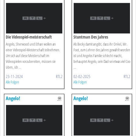
Die Videospiel-meisterschaft
Stuntman Des Jahres
Angelo, Sherwood und Ethan wollen an
Als Becky damit angibt, dass ihr Onkel, Mr.
einer Videospiel-Meisterschaft teilnehmen.
Foot, zum Lehrer des Jahres gewählt worden
Um sich auf diese Meisterschaft im
ist und Angelos Familie schlecht macht,
Videospielen vorzubereiten, müssen sie
behauptet Angelo, sein Dad sei etwas viel Coo
üben, üb ...
...
23-11-2024
RTL2
02-02-2025
RTL2
Alle Folgen
Alle Folgen
Angelo!
Angelo!