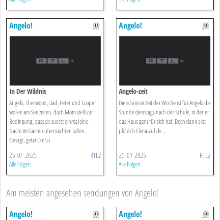
Angelo!
Angelo!
In Der Wildnis
Angelo-zeit
Angelo, Sherwood, Dad, Peter und Cooper
Die schönste Zeit der Woche ist für Angelo die
wollen am See zelten, doch Mom stellt zur
Stunde dienstags nach der Schule, in der er
Bedingung, dass sie zuerst einmal eine
das Haus ganz für sich hat. Doch dann sitzt
Nacht im Garten übernachten sollen.
plötzlich Elena auf de ...
Gesagt, getan.\n\n
25-01-2025
RTL2
25-01-2025
RTL2
Alle Folgen
Alle Folgen
Am meisten angesehen sendungen von Angelo!
Angelo!
Angelo!