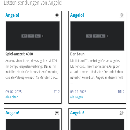
Letzten sendungen von Angelo!
Angelo!
Angelo!
Spiel-auszeit 4000
Der Zaun
Angelos Mom findet, dass Angelo zu viel Zeit
Mit List und Tücke bringt Geezer Angelos
mit Computerspielen verbringt. Daraufhin
Mutter dazu, ihrem Sohn seine Aufgaben
installiert sie ein Gerät an seinen Computer,
aufzubrummen. Und seine Freunde haben
das alle Videospiele nach 15 Minuten blo ...
natürlich keine Lust, Angelo an diesem heiß
...
09-02-2025
RTL2
09-02-2025
RTL2
Alle Folgen
Alle Folgen
Angelo!
Angelo!