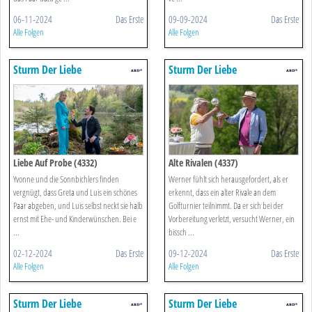
06-11-2024
Das Erste
09-09-2024
Das Erste
Alle Folgen
Alle Folgen
Sturm Der Liebe
Sturm Der Liebe
Liebe Auf Probe (4332)
Alte Rivalen (4337)
Yvonne und die Sonnbichlers finden
Werner fühlt sich herausgefordert, als er
vergnügt, dass Greta und Luis ein schönes
erkennt, dass ein alter Rivale an dem
Paar abgeben, und Luis selbst neckt sie halb
Golfturnier teilnimmt. Da er sich bei der
ernst mit Ehe- und Kinderwünschen. Bei e
Vorbereitung verletzt, versucht Werner, ein
...
bissch ...
02-12-2024
Das Erste
09-12-2024
Das Erste
Alle Folgen
Alle Folgen
Sturm Der Liebe
Sturm Der Liebe