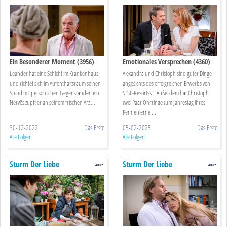
Ein Besonderer Moment (3956)
Emotionales Versprechen (4360)
Leander hat eine Schicht im Krankenhaus
Alexandra und Christoph sind guter Dinge
und richtet sich im Aufenthaltsraum seinen
angesichts des erfolgreichen Erwerbs von
Spind mit persönlichen Gegenständen ein.
\"SF-Resorts\". Außerdem hat Christoph
Nervös zupft er an seinem frischen Arz ...
zwei Paar Ohrringe zum Jahrestag ihres
Kennenlerne ...
30-12-2022
Das Erste
05-02-2025
Das Erste
Alle Folgen
Alle Folgen
Sturm Der Liebe
Sturm Der Liebe