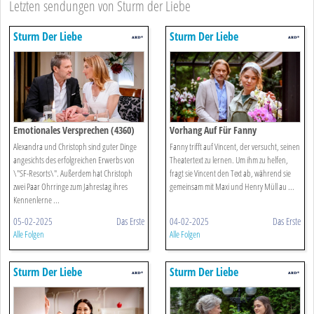
Letzten sendungen von Sturm der Liebe
Sturm Der Liebe
Sturm Der Liebe
Emotionales Versprechen (4360)
Vorhang Auf Für Fanny
Alexandra und Christoph sind guter Dinge
Fanny trifft auf Vincent, der versucht, seinen
angesichts des erfolgreichen Erwerbs von
Theatertext zu lernen. Um ihm zu helfen,
\"SF-Resorts\". Außerdem hat Christoph
fragt sie Vincent den Text ab, während sie
zwei Paar Ohrringe zum Jahrestag ihres
gemeinsam mit Maxi und Henry Müll au ...
Kennenlerne ...
05-02-2025
Das Erste
04-02-2025
Das Erste
Alle Folgen
Alle Folgen
Sturm Der Liebe
Sturm Der Liebe