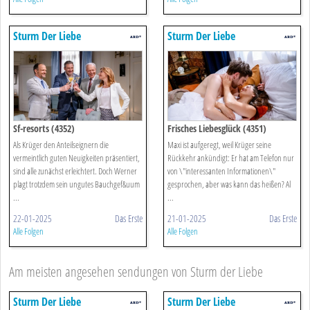
Sturm Der Liebe
Sturm Der Liebe
Sf-resorts (4352)
Frisches Liebesglück (4351)
Als Krüger den Anteilseignern die
Maxi ist aufgeregt, weil Krüger seine
vermeintlich guten Neuigkeiten präsentiert,
Rückkehr ankündigt: Er hat am Telefon nur
sind alle zunächst erleichtert. Doch Werner
von \"interessanten Informationen\"
plagt trotzdem sein ungutes Bauchgef&uum
gesprochen, aber was kann das heißen? Al
...
...
22-01-2025
Das Erste
21-01-2025
Das Erste
Alle Folgen
Alle Folgen
Am meisten angesehen sendungen von Sturm der Liebe
Sturm Der Liebe
Sturm Der Liebe