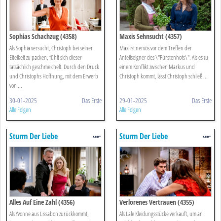
Sophias Schachzug (4358)
Maxis Sehnsucht (4357)
Als Sophia versucht, Christoph bei seiner
Maxi ist nervös vor dem Treffen der
Eitelkeit zu packen, fühlt sich dieser
Anteilseigner des \"Fürstenhofs\". Als es zu
tatsächlich geschmeichelt. Durch den Druck
einem Konflikt zwischen Markus und
und Christophs Hoffnung, mit dem Erwerb
Christoph kommt, lässt Christoph schließ ...
von ...
30-01-2025
Das Erste
29-01-2025
Das Erste
Alle Folgen
Alle Folgen
Sturm Der Liebe
Sturm Der Liebe
Alles Auf Eine Zahl (4356)
Verlorenes Vertrauen (4355)
Als Yvonne aus Lissabon zurückkommt,
Als Lale Kleidungsstücke verkauft, um an