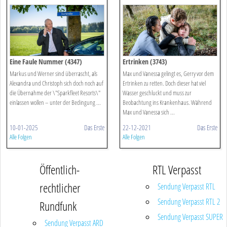
Eine Faule Nummer (4347)
Ertrinken (3743)
Markus und Werner sind überrascht, als
Max und Vanessa gelingt es, Gerry vor dem
Alexandra und Christoph sich doch noch auf
Ertrinken zu retten. Doch dieser hat viel
die Übernahme der \"Sparkfleet Resorts\"
Wasser geschluckt und muss zur
einlassen wollen – unter der Bedingung ...
Beobachtung ins Krankenhaus. Während
Max und Vanessa sich ...
10-01-2025
Das Erste
22-12-2021
Das Erste
Alle Folgen
Alle Folgen
Öffentlich-
RTL Verpasst
rechtlicher
Sendung Verpasst RTL
Sendung Verpasst RTL 2
Rundfunk
Sendung Verpasst SUPER
Sendung Verpasst ARD