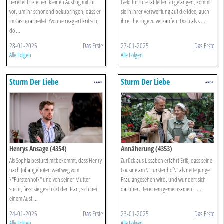
bereitet Erik einen kleinen Ausflug mit ihr
Geld für ihre Tabletten zu gelangen, kommt
vor, um ihr schonend beizubringen, dass er
sie in ihrer Verzweiflung auf die Idee, auch
im Casino arbeitet. Yvonne reagiert kritisch,
ihre Eheringe zu verkaufen. Doch als s ...
do ...
28-01-2025
Das Erste
27-01-2025
Das Erste
Alle Folgen
Alle Folgen
Sturm Der Liebe
Sturm Der Liebe
Henrys Ansage (4354)
Annäherung (4353)
Als Sophia bestürzt mitbekommt, dass Henry
Zurück aus Lissabon erfährt Erik, dass seine
nach Jobangeboten weit weg vom
Cousine am \"Fürstenhof\" als nette junge
\"Fürstenhof\" und von seiner Mutter
Frau angesehen wird, und wundert sich
sucht, fasst sie geschickt den Plan, sich bei
darüber. Bei einem gemeinsamen E ...
einem Ausf ...
24-01-2025
Das Erste
23-01-2025
Das Erste
Alle Folgen
Alle Folgen