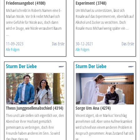
Friedensangebot (4100)
Experiment (3748)
Michael schreibt in Roberts Namen eine E-
Um Michael zu unterstützen, lässt sich
Mail an Nicole. Vor Erik redet Michael sich
Rosalie auf das Experiment ein, ebenfalls auf
seine Gefühle für Nicole aus, doch dann
Alkohol und Zucker zu verzichten. Doch
wird er Zeuge, wie Nicole verzaubert l&aum
Rosalie muss Michael wenig später ein ...
...
11-09-2023
Das Erste
30-12-2021
Das Erste
Alle Folgen
Alle Folgen
Sturm Der Liebe
Sturm Der Liebe
Theos Junggesellenabschied (4314)
Sorge Um Ana (4274)
Theo und Lale stellen sich eigentlich vor, den
Vincent zögert, ob er Markus‘ Vorschlag
Abend vor ihrer Hochzeit gemütlich
annehmen soll. Aber seine Aufmerksamkeit
gemeinsam zu verbringen, doch ihre
wird schnell von einem anderen Problem in
Freunde haben anderes im Sinn. So wird
Anspruch genommen: Anas Zustand hat sich
das Paar dazu ge ...
ve ...