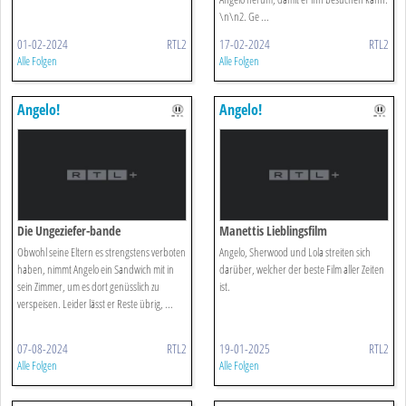
\n\n2. Ge ...
01-02-2024
RTL2
17-02-2024
RTL2
Alle Folgen
Alle Folgen
Angelo!
Angelo!
Die Ungeziefer-bande
Manettis Lieblingsfilm
Obwohl seine Eltern es strengstens verboten
Angelo, Sherwood und Lola streiten sich
haben, nimmt Angelo ein Sandwich mit in
darüber, welcher der beste Film aller Zeiten
sein Zimmer, um es dort genüsslich zu
ist.
verspeisen. Leider lässt er Reste übrig, ...
07-08-2024
RTL2
19-01-2025
RTL2
Alle Folgen
Alle Folgen