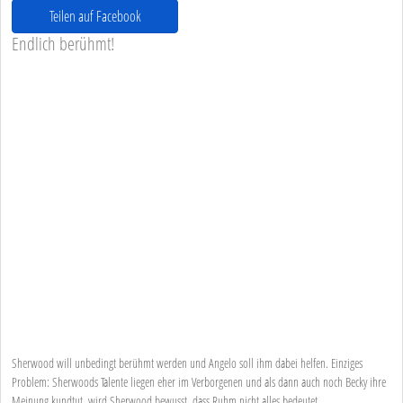
Teilen auf Facebook
Endlich berühmt!
Sherwood will unbedingt berühmt werden und Angelo soll ihm dabei helfen. Einziges
Problem: Sherwoods Talente liegen eher im Verborgenen und als dann auch noch Becky ihre
Meinung kundtut, wird Sherwood bewusst, dass Ruhm nicht alles bedeutet.