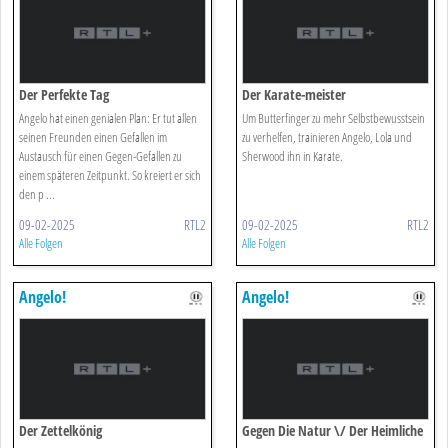
Der Perfekte Tag
Der Karate-meister
Angelo hat einen genialen Plan: Er tut allen
Um Butterfinger zu mehr Selbstbewusstsein
seinen Freunden einen Gefallen im
zu verhelfen, trainieren Angelo, Lola und
Austausch für einen Gegen-Gefallen zu
Sherwood ihn in Karate.
einem späteren Zeitpunkt. So kreiert er sich
den p ...
09-02-2025
RTL2
09-02-2025
RTL2
Alle Folgen
Alle Folgen
Angelo!
Angelo!
Der Zettelkönig
Gegen Die Natur \/ Der Heimliche