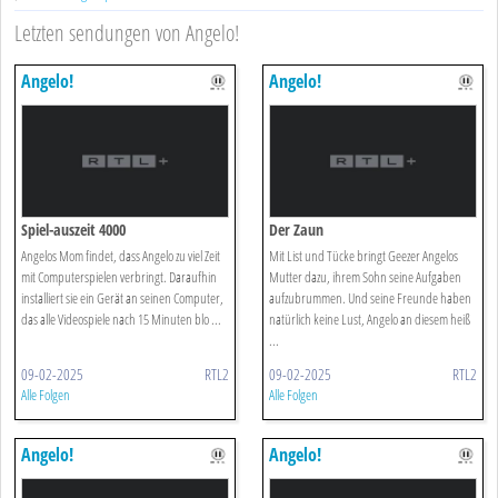
Letzten sendungen von Angelo!
Angelo!
Angelo!
Spiel-auszeit 4000
Der Zaun
Angelos Mom findet, dass Angelo zu viel Zeit
Mit List und Tücke bringt Geezer Angelos
mit Computerspielen verbringt. Daraufhin
Mutter dazu, ihrem Sohn seine Aufgaben
installiert sie ein Gerät an seinen Computer,
aufzubrummen. Und seine Freunde haben
das alle Videospiele nach 15 Minuten blo ...
natürlich keine Lust, Angelo an diesem heiß
...
09-02-2025
RTL2
09-02-2025
RTL2
Alle Folgen
Alle Folgen
Angelo!
Angelo!