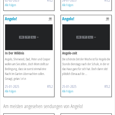
02-02-2025
RTL2
26-01-2025
RTL2
Alle Folgen
Alle Folgen
Angelo!
Angelo!
In Der Wildnis
Angelo-zeit
Angelo, Sherwood, Dad, Peter und Cooper
Die schönste Zeit der Woche ist für Angelo die
wollen am See zelten, doch Mom stellt zur
Stunde dienstags nach der Schule, in der er
Bedingung, dass sie zuerst einmal eine
das Haus ganz für sich hat. Doch dann sitzt
Nacht im Garten übernachten sollen.
plötzlich Elena auf de ...
Gesagt, getan.\n\n
25-01-2025
RTL2
25-01-2025
RTL2
Alle Folgen
Alle Folgen
Am meisten angesehen sendungen von Angelo!