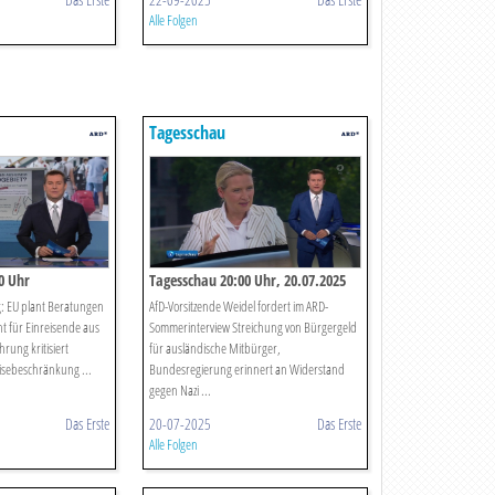
Alle Folgen
Tagesschau
0 Uhr
Tagesschau 20:00 Uhr, 20.07.2025
 EU plant Beratungen
AfD-Vorsitzende Weidel fordert im ARD-
ht für Einreisende aus
Sommerinterview Streichung von Bürgergeld
rung kritisiert
für ausländische Mitbürger,
isebeschränkung ...
Bundesregierung erinnert an Widerstand
gegen Nazi ...
Das Erste
20-07-2025
Das Erste
Alle Folgen