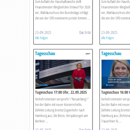
Zum Auftakt der Haushaltswoche stellt
Zum Auftakt der Haushal
Finanzminister Klingbeil den Entwurf für 2026
Finanzminister Klingbei
vor, Wahlausschuss des Bundestags schlägt
vor, Wahlausschuss des
die von der SPD nominierte Juristin Emmen ...
die von der SPD nominie
23-09-2025
Das Erste
23-09-2025
Alle Folgen
Alle Folgen
Tagesschau
Tagesschau
Tagesschau 17:00 Uhr, 22.09.2025
Tagesschau 16:00 
Verkehrsminister verspricht \"Neuanfang\"
Verkehrsminister versp
bei der Bahn mit neuer Konzernchefin,
bei der Bahn mit neuer
Defekte Leitung bremst Zugverkehr nach
Defekte Leitung bremst
Hamburg aus, Die Börse, Verspätungen am
Hamburg aus, Richterw
Berliner ...
Trauerfeier fü ...
22-09-2025
Das Erste
22-09-2025