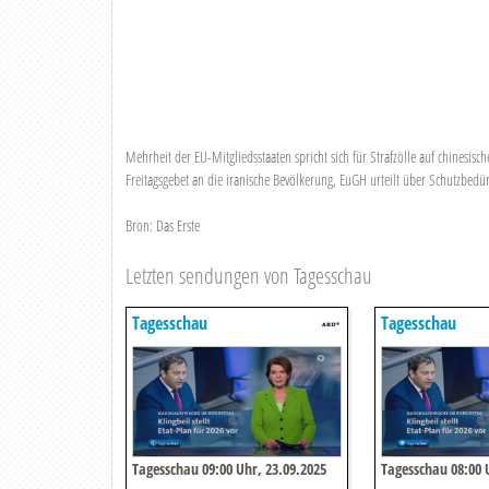
Mehrheit der EU-Mitgliedsstaaten spricht sich für Strafzölle auf chinesis
Freitagsgebet an die iranische Bevölkerung, EuGH urteilt über Schutzbedür
Bron: Das Erste
Letzten sendungen von Tagesschau
Tagesschau
Tagesschau
Tagesschau 09:00 Uhr, 23.09.2025
Tagesschau 08:00 