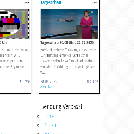
Tagesschau
0 Uhr
Tagesschau 20:00 Uhr, 20.09.2025
Finanzminister Scholz
Russland bestreitet Verletzung des estnischen
 verlängern, WHO
Luftraums mit Kampfjets, Ukrainischer
00.000 neuen Corona-
Präsident Selenskyj wirft Russland Beschuss
h nie seit Beginn der ...
von zivilen Einrichtungen und Wohngebieten
v ...
Das Erste
20-09-2025
Das Erste
Alle Folgen
Sendung Verpasst
Home
Contact