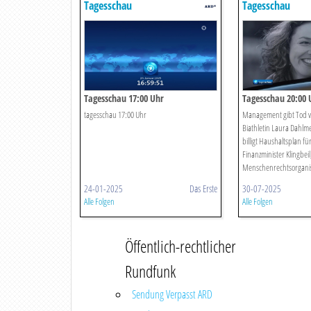
Tagesschau
Tagesschau
Tagesschau 17:00 Uhr
Tagesschau 20:00 
tagesschau 17:00 Uhr
Management gibt Tod v
Biathletin Laura Dahlme
billigt Haushaltsplan fü
Finanzminister Klingbeil
Menschenrechtsorganisa
24-01-2025
Das Erste
30-07-2025
Alle Folgen
Alle Folgen
Öffentlich-rechtlicher
Rundfunk
Sendung Verpasst ARD