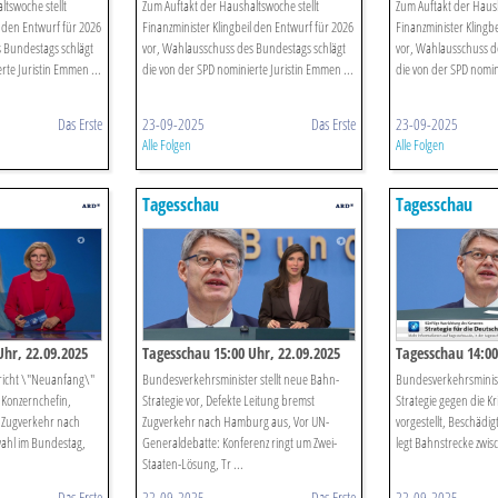
tswoche stellt
Zum Auftakt der Haushaltswoche stellt
Zum Auftakt der Haush
l den Entwurf für 2026
Finanzminister Klingbeil den Entwurf für 2026
Finanzminister Klingb
 Bundestags schlägt
vor, Wahlausschuss des Bundestags schlägt
vor, Wahlausschuss d
rte Juristin Emmen ...
die von der SPD nominierte Juristin Emmen ...
die von der SPD nomin
Das Erste
23-09-2025
Das Erste
23-09-2025
Alle Folgen
Alle Folgen
Tagesschau
Tagesschau
Uhr, 22.09.2025
Tagesschau 15:00 Uhr, 22.09.2025
Tagesschau 14:00
richt \"Neuanfang\"
Bundesverkehrsminister stellt neue Bahn-
Bundesverkehrsminist
 Konzernchefin,
Strategie vor, Defekte Leitung bremst
Strategie gegen die K
 Zugverkehr nach
Zugverkehr nach Hamburg aus, Vor UN-
vorgestellt, Beschädig
ahl im Bundestag,
Generaldebatte: Konferenz ringt um Zwei-
legt Bahnstrecke zwi
Staaten-Lösung, Tr ...
Das Erste
22-09-2025
Das Erste
22-09-2025