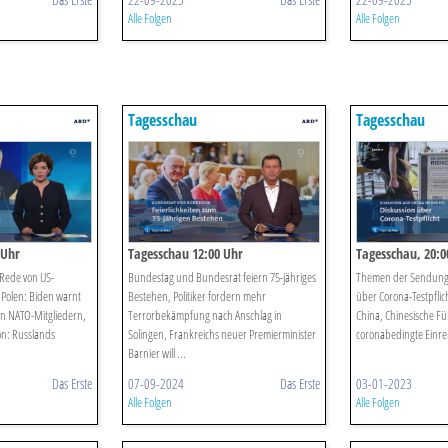
Alle Folgen
Alle Folgen
u
Tagesschau
Tagesschau
 Uhr
Tagesschau 12:00 Uhr
Tagesschau, 20:0
Rede von US-
Bundestag und Bundesrat feiern 75-jähriges
Themen der Sendung:
 Polen: Biden warnt
Bestehen, Politiker fordern mehr
über Corona-Testpflic
on NATO-Mitgliedern,
Terrorbekämpfung nach Anschlag in
China, Chinesische Füh
on: Russlands
Solingen, Frankreichs neuer Premierminister
coronabedingte Einre
Barnier will ...
Das Erste
07-09-2024
Das Erste
03-01-2023
Alle Folgen
Alle Folgen