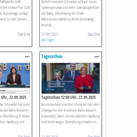
altswoche stellt
Verkehrsminister Schnieder setzt auf neues
eil den Entwurf für 2026
Spitzenpersonal und mehr Zuverlässigkeit bei
es Bundestags schlägt
der Bahn, Oberleitung der Ersatz-
ierte Juristin Emmen ...
Bahnstrecke Hamburg-Berlin beschädigt,
Anschla ...
Das Erste
22-09-2025
Das Erste
Alle Folgen
Tagesschau
 Uhr, 22.09.2025
Tagesschau 12:00 Uhr, 22.09.2025
er Schnieder hat seine
Bundesverkehrsminister Schnieder hat seine
rise des Bahn-Konzerns
Strategie für den kriselnden Bahn-Konzern
te Oberleitung in Uelzen
präsentiert, Bahn-Strecke zwischen Hamburg
schen Hamburg und ...
und Berlin wegen Oberleitungsschaden in ...
Das Erste
22-09-2025
Das Erste