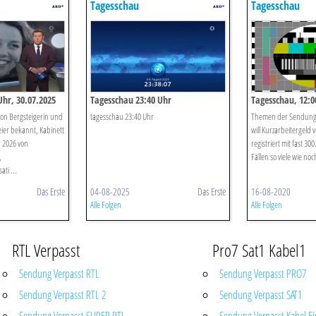
Tagesschau
Tagesschau
Uhr, 30.07.2025
Tagesschau 23:40 Uhr
Tagesschau, 12:0
on Bergsteigerin und
tagesschau 23:40 Uhr
Themen der Sendung: 
ier bekannt, Kabinett
will Kurzarbeitergeld
r 2026 von
registriert mit fast 3
,
Fällen so viele wie noc
ti ...
Das Erste
04-08-2025
Das Erste
16-08-2020
Alle Folgen
Alle Folgen
RTL Verpasst
Pro7 Sat1 Kabel1
Sendung Verpasst RTL
Sendung Verpasst PRO7
Sendung Verpasst RTL 2
Sendung Verpasst SAT1