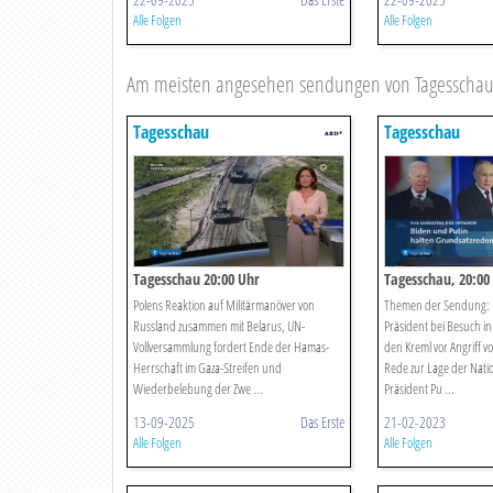
Alle Folgen
Alle Folgen
Am meisten angesehen sendungen von Tagesscha
Tagesschau
Tagesschau
Tagesschau 20:00 Uhr
Tagesschau, 20:00
Polens Reaktion auf Militärmanöver von
Themen der Sendung: 
Russland zusammen mit Belarus, UN-
Präsident bei Besuch in
Vollversammlung fordert Ende der Hamas-
den Kreml vor Angriff v
Herrschaft im Gaza-Streifen und
Rede zur Lage der Nati
Wiederbelebung der Zwe ...
Präsident Pu ...
13-09-2025
Das Erste
21-02-2023
Alle Folgen
Alle Folgen