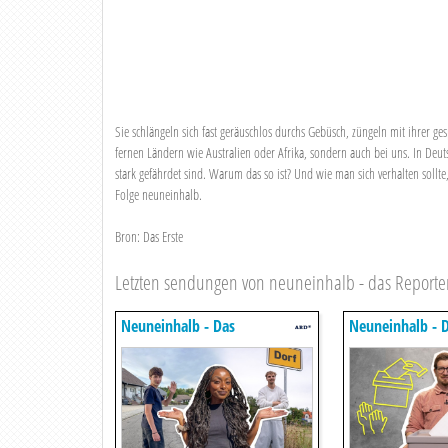
Sie schlängeln sich fast geräuschlos durchs Gebüsch, züngeln mit ihrer ge
fernen Ländern wie Australien oder Afrika, sondern auch bei uns. In Deuts
stark gefährdet sind. Warum das so ist? Und wie man sich verhalten sollt
Folge neuneinhalb.
Bron: Das Erste
Letzten sendungen von neuneinhalb - das Reporte
Neuneinhalb - Das
Neuneinhalb - 
Reportermagazin Für Kinder
Reportermagazin