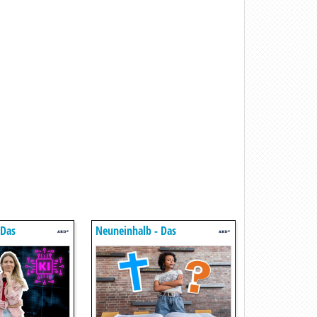
 Das
Neuneinhalb - Das
in Für Kinder
Reportermagazin Für Kinder