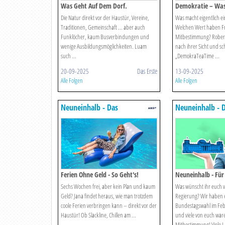
Was Geht Auf Dem Dorf.
Demokratie – Was
An.
Die Natur direkt vor der Haustür, Vereine,
Was macht eigentlich e
Traditionen, Gemeinschaft ... aber auch
Welchen Wert haben Frei
Funklöcher, kaum Busverbindungen und
Mitbestimmung? Robert 
wenige Ausbildungsmöglichkeiten. Luam
nach ihrer Sicht und sc
such ...
„DemokraTeaTime ...
20-09-2025
Das Erste
13-09-2025
Alle Folgen
Alle Folgen
Neuneinhalb - Das
Neuneinhalb - 
Reportermagazin Für Kinder
Reportermagazin
Ferien Ohne Geld - So Geht's!
Neuneinhalb - Für
Sechs Wochen frei, aber kein Plan und kaum
Was wünscht ihr euch 
Geld? Jana findet heraus, wie man trotzdem
Regierung? Wir haben 
coole Ferien verbringen kann – direkt vor der
Bundestagswahl im Feb
Haustür! Ob Slackline, Chillen am ...
und viele von euch ware
Mitbestimmung! Viele J .