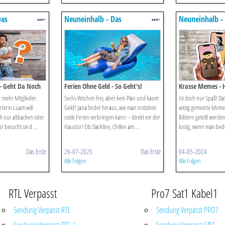
Das
Neuneinhalb - Das
Neuneinhalb -
 Für Kinder
Reportermagazin Für Kinder
Reportermagaz
- Geht Da Noch
Ferien Ohne Geld - So Geht's!
Krasse Memes - H
Klassenchat
er mehr Mitglieder.
Sechs Wochen frei, aber kein Plan und kaum
Ist doch nur Spaß! Da
terin Luam will
Geld? Jana findet heraus, wie man trotzdem
witzig gemeinte Memes 
ach nur altbacken oder
coole Ferien verbringen kann – direkt vor der
Bildern geteilt werden
r besucht sie d ...
Haustür! Ob Slackline, Chillen am ...
lustig, wenn man bede
Das Erste
26-07-2025
Das Erste
04-05-2024
Alle Folgen
Alle Folgen
RTL Verpasst
Pro7 Sat1 Kabel1
Sendung Verpasst RTL
Sendung Verpasst PRO7