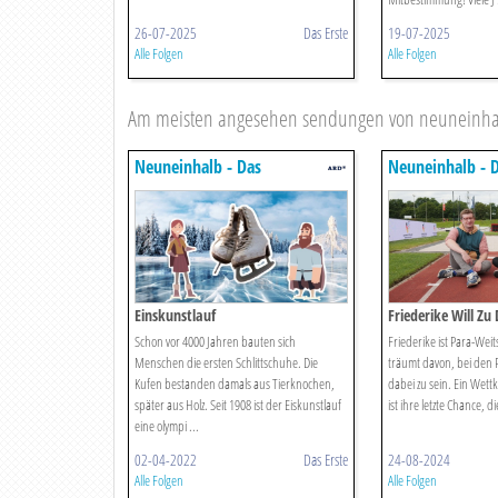
26-07-2025
Das Erste
19-07-2025
Alle Folgen
Alle Folgen
Am meisten angesehen sendungen von neuneinhalb
Neuneinhalb - Das
Neuneinhalb - 
Reportermagazin Für Kinder
Reportermagazin
Einskunstlauf
Friederike Will Zu
Schon vor 4000 Jahren bauten sich
Friederike ist Para-Wei
Menschen die ersten Schlittschuhe. Die
träumt davon, bei den P
Kufen bestanden damals aus Tierknochen,
dabei zu sein. Ein Wet
später aus Holz. Seit 1908 ist der Eiskunstlauf
ist ihre letzte Chance, d
eine olympi ...
02-04-2022
Das Erste
24-08-2024
Alle Folgen
Alle Folgen