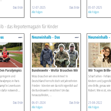
Das Erste
12-07-2025
Das Erste
05-07-2025
Alle Folgen
Alle Folgen
 - das Reportermagazin für Kinder
Das
Neuneinhalb - Das
Neuneinhalb -
 Für Kinder
Reportermagazin Für Kinder
Reportermagaz
 Den Paralympics
Bundeswehr - Wofür Brauchen Wir
Wir Tragen Brill
Eine Armee.
Immer Mehr Mens
tspringerin und
Wozu brauchen wir eine Armee? In
Scharf sehen - Fehlanz
aralympics in Paris
Deutschland herrscht doch seit Jahrzehnten
Kindern und Jugendli
tkampf in Leverkusen
Frieden - könnten wir da nicht eigentlich auf
eine Brille, genau wi
ie dafür notwendi ...
die Bundeswehr verzichten? Um das
Robert. Wie es ist, eine
herauszufinden, ...
Das Erste
06-01-2024
Das Erste
23-04-2022
Alle Folgen
Alle Folgen