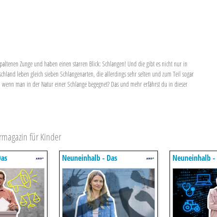
spaltenen Zunge und haben einen starren Blick: Schlangen! Und die gibt es nicht nur in
chland leben gleich sieben Schlangenarten, die allerdings sehr selten und zum Teil sogar
e, wenn man in der Natur einer Schlange begegnet? Das und mehr erfährst du in dieser
rmagazin für Kinder
Das
Neuneinhalb - Das
Neuneinhalb -
 Für Kinder
Reportermagazin Für Kinder
Reportermagaz