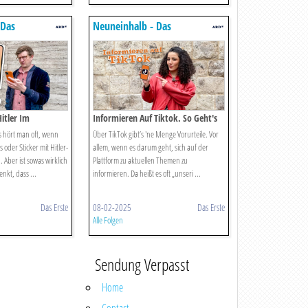
 Das
Neuneinhalb - Das
in Für Kinder
Reportermagazin Für Kinder
itler Im
Informieren Auf Tiktok. So Geht's
s hört man oft, wenn
Über TikTok gibt’s 'ne Menge Vorurteile. Vor
oder Sticker mit Hitler-
allem, wenn es darum geht, sich auf der
. Aber ist sowas wirklich
Plattform zu aktuellen Themen zu
nkt, dass ...
informieren. Da heißt es oft „unseri ...
Das Erste
08-02-2025
Das Erste
Alle Folgen
Sendung Verpasst
Home