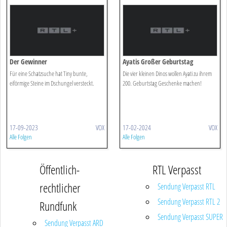
Der Gewinner
Ayatis Großer Geburtstag
Für eine Schatzsuche hat Tiny bunte,
Die vier kleinen Dinos wollen Ayati zu ihrem
eiförmige Steine im Dschungel versteckt.
200. Geburtstag Geschenke machen!
17-09-2023
VOX
17-02-2024
VOX
Alle Folgen
Alle Folgen
Öffentlich-
RTL Verpasst
rechtlicher
Sendung Verpasst RTL
Sendung Verpasst RTL 2
Rundfunk
Sendung Verpasst SUPER
Sendung Verpasst ARD