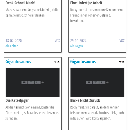
Denk Schnell Nach!
Eine Unfertige Arbeit
Mazu ist zwar eine langsame Läuferin, dafür
Rocky muss sich zusammenreißen, um seine
kann sie umso schneller denken.
Freund:innen vor einer Gefahr zu
bewahren.
18-02-2020
VOX
29-10-2024
VOX
Alle Folgen
Alle Folgen
Gigantosaurus
Gigantosaurus
Die Rätseljäger
Blicke Nicht Zurück
Als die Nachricht von einem Monster die
Rocky freut sich darauf, an dem Rennen
Dinos erreicht, ist Mazu fest entschlossen, es
teilzunehmen, aber als Rolo beschließt, auch
zu finden.
mitzulaufen, wird Rocky ärgerlich.