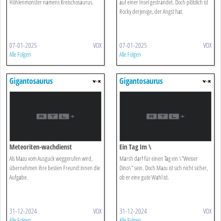
Höhlenmonster namens Kreischosaurus.
auf einer Insel gestrandet. Doch plötzlich ist
Rocky derjenige, der Angst hat.
07-01-2025
VOX
07-01-2025
VOX
Alle Folgen
Alle Folgen
Gigantosaurus
Gigantosaurus
Meteoriten-wachdienst
Ein Tag Im \
Als Mazu vom Ausguck weggerufen wird,
Marsh darf für einen Tag ein \"Weiser
übernehmen ihre besten Freund:innen die
Dino\" sein. Doch Mazu ist sich nicht sicher,
Aufgabe.
ob er eine gute Wahl ist.
31-12-2024
VOX
31-12-2024
VOX
Alle Folgen
Alle Folgen