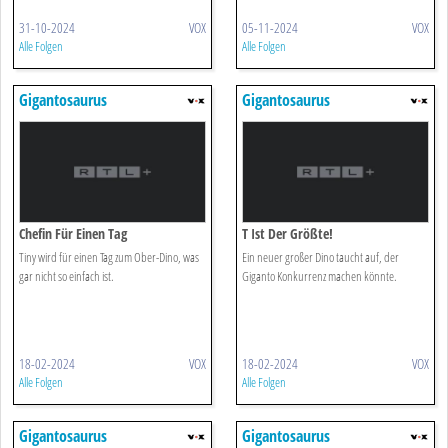
31-10-2024
VOX
05-11-2024
VOX
Alle Folgen
Alle Folgen
Gigantosaurus
Gigantosaurus
Chefin Für Einen Tag
T Ist Der Größte!
Tiny wird für einen Tag zum Ober-Dino, was
Ein neuer großer Dino taucht auf, der
gar nicht so einfach ist.
Giganto Konkurrenz machen könnte.
18-02-2024
VOX
18-02-2024
VOX
Alle Folgen
Alle Folgen
Gigantosaurus
Gigantosaurus