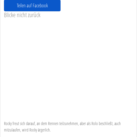
Teilen auf Facebook
Blicke nicht zurück
Rocky freut sich darauf, an dem Rennen teilzunehmen, aber als Rolo beschließt, auch
mitzulaufen, wird Rocky ärgerlich.