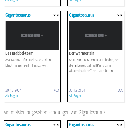
Gigantosaurus
Gigantosaurus
Das Krabbel-team
Der Wärmestein
Als Gigantos Fuß im Treibsand stecken
Als Tiny und Mazu einen Stein finden, der
bleibt, müssen sie ihn herausholen!
die Farbe wechselt, will Plunk damit
wissenschaftliche Tests durchführen.
30-12-2024
VOX
30-12-2024
VOX
Alle Folgen
Alle Folgen
Am meisten angesehen sendungen von Gigantosaurus
Gigantosaurus
Gigantosaurus