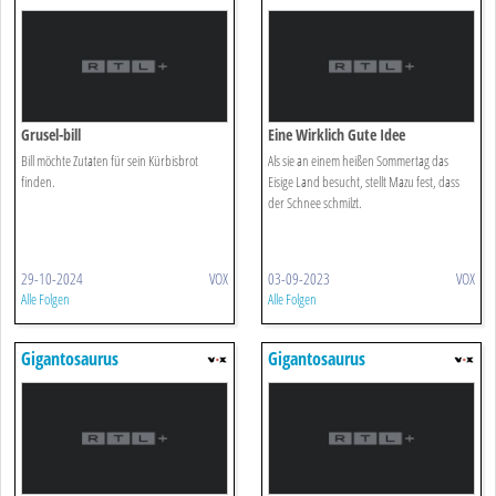
Grusel-bill
Eine Wirklich Gute Idee
Bill möchte Zutaten für sein Kürbisbrot
Als sie an einem heißen Sommertag das
finden.
Eisige Land besucht, stellt Mazu fest, dass
der Schnee schmilzt.
29-10-2024
VOX
03-09-2023
VOX
Alle Folgen
Alle Folgen
Gigantosaurus
Gigantosaurus