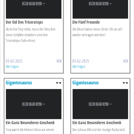
Der Eid Des Triceratops
Die Fünf Freunde
Als Archie Tiny rettet, muss der Dino ihm
Die Dinos haben einen Streit. Ob sie sich
einen Gefallen erwidern und den
wieder vertragen werden?
Triceratops-Code ehren.
03-02-2025
VOX
03-02-2025
VOX
Alle Folgen
Alle Folgen
Gigantosaurus
Gigantosaurus
Ein Ganz Besonderes Geschenk
Ein Ganz Besonderes Geschenk
Trey warnt die kleinen Dinos vor einem
Der scheue Bill und der mutige Rocky sind