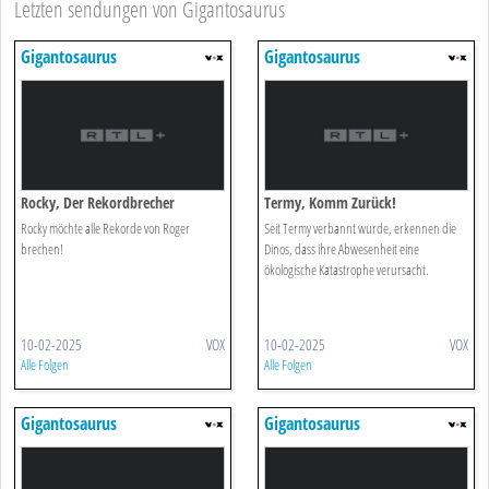
Letzten sendungen von Gigantosaurus
Gigantosaurus
Gigantosaurus
Rocky, Der Rekordbrecher
Termy, Komm Zurück!
Rocky möchte alle Rekorde von Roger
Seit Termy verbannt wurde, erkennen die
brechen!
Dinos, dass ihre Abwesenheit eine
ökologische Katastrophe verursacht.
10-02-2025
VOX
10-02-2025
VOX
Alle Folgen
Alle Folgen
Gigantosaurus
Gigantosaurus