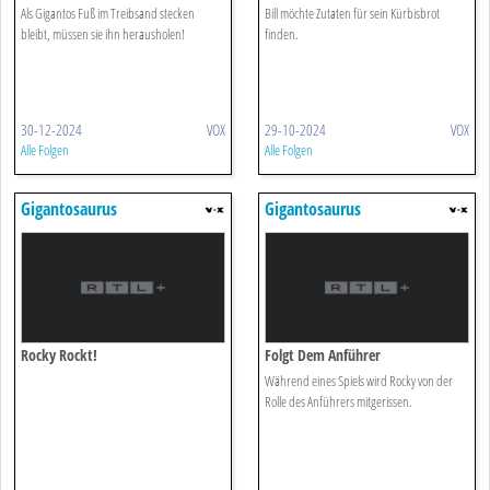
Als Gigantos Fuß im Treibsand stecken
Bill möchte Zutaten für sein Kürbisbrot
bleibt, müssen sie ihn herausholen!
finden.
30-12-2024
VOX
29-10-2024
VOX
Alle Folgen
Alle Folgen
Gigantosaurus
Gigantosaurus
Rocky Rockt!
Folgt Dem Anführer
Während eines Spiels wird Rocky von der
Rolle des Anführers mitgerissen.