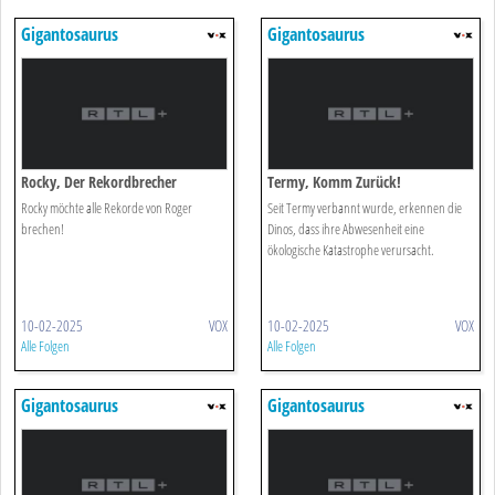
Gigantosaurus
Gigantosaurus
Rocky, Der Rekordbrecher
Termy, Komm Zurück!
Rocky möchte alle Rekorde von Roger
Seit Termy verbannt wurde, erkennen die
brechen!
Dinos, dass ihre Abwesenheit eine
ökologische Katastrophe verursacht.
10-02-2025
VOX
10-02-2025
VOX
Alle Folgen
Alle Folgen
Gigantosaurus
Gigantosaurus