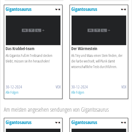
Gigantosaurus
Gigantosaurus
Das Krabbel-team
Der Wärmestein
Als Gigantos Fuß im Treibsand stecken
Als Tiny und Mazu einen Stein finden, der
bleibt, müssen sie ihn herausholen!
die Farbe wechselt, will Plunk damit
wissenschaftliche Tests durchführen.
30-12-2024
VOX
30-12-2024
VOX
Alle Folgen
Alle Folgen
Am meisten angesehen sendungen von Gigantosaurus
Gigantosaurus
Gigantosaurus