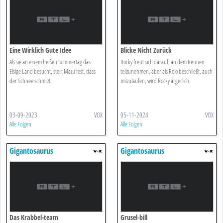
Eine Wirklich Gute Idee
Blicke Nicht Zurück
Als sie an einem heißen Sommertag das
Rocky freut sich darauf, an dem Rennen
Eisige Land besucht, stellt Mazu fest, dass
teilzunehmen, aber als Rolo beschließt, auch
der Schnee schmilzt.
mitzulaufen, wird Rocky ärgerlich.
03-09-2023
VOX
05-11-2024
VOX
Alle Folgen
Alle Folgen
Gigantosaurus
Gigantosaurus
Das Krabbel-team
Grusel-bill