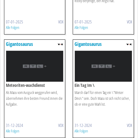
Rocky derjenige, der Angst hat.
07-01-2025
VOX
07-01-2025
VOX
Alle Folgen
Alle Folgen
Gigantosaurus
Gigantosaurus
Meteoriten-wachdienst
Ein Tag Im \
Als Mazu vom Ausguck weggerufen wird,
Marsh darf für einen Tag ein \"Weiser
übernehmen ihre besten Freund:innen die
Dino\" sein. Doch Mazu ist sich nicht sicher,
Aufgabe.
ob er eine gute Wahl ist.
31-12-2024
VOX
31-12-2024
VOX
Alle Folgen
Alle Folgen