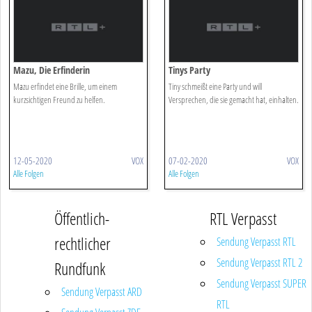
Mazu, Die Erfinderin
Tinys Party
Mazu erfindet eine Brille, um einem
Tiny schmeißt eine Party und will
kurzsichtigen Freund zu helfen.
Versprechen, die sie gemacht hat, einhalten.
12-05-2020
VOX
07-02-2020
VOX
Alle Folgen
Alle Folgen
Öffentlich-
RTL Verpasst
rechtlicher
Sendung Verpasst RTL
Sendung Verpasst RTL 2
Rundfunk
Sendung Verpasst SUPER
Sendung Verpasst ARD
RTL