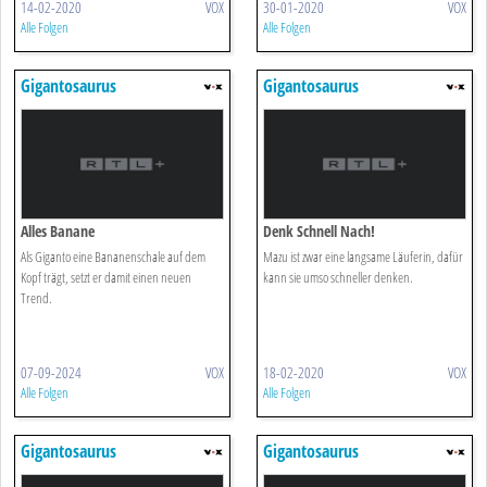
14-02-2020
VOX
30-01-2020
VOX
Alle Folgen
Alle Folgen
Gigantosaurus
Gigantosaurus
Alles Banane
Denk Schnell Nach!
Als Giganto eine Bananenschale auf dem
Mazu ist zwar eine langsame Läuferin, dafür
Kopf trägt, setzt er damit einen neuen
kann sie umso schneller denken.
Trend.
07-09-2024
VOX
18-02-2020
VOX
Alle Folgen
Alle Folgen
Gigantosaurus
Gigantosaurus