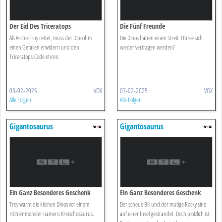
Der Eid Des Triceratops
Die Fünf Freunde
Als Archie Tiny rettet, muss der Dino ihm
Die Dinos haben einen Streit. Ob sie sich
einen Gefallen erwidern und den
wieder vertragen werden?
Triceratops-Code ehren.
03-02-2025
VOX
03-02-2025
VOX
Alle Folgen
Alle Folgen
Gigantosaurus
Gigantosaurus
Ein Ganz Besonderes Geschenk
Ein Ganz Besonderes Geschenk
Trey warnt die kleinen Dinos vor einem
Der scheue Bill und der mutige Rocky sind
Höhlenmonster namens Kreischosaurus.
auf einer Insel gestrandet. Doch plötzlich ist