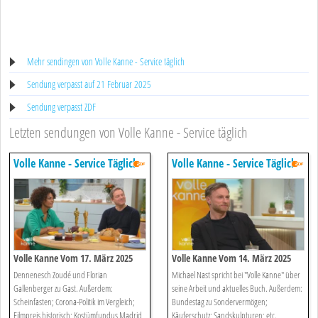
Mehr sendingen von Volle Kanne - Service täglich
Sendung verpasst auf 21 Februar 2025
Sendung verpasst ZDF
Letzten sendungen von Volle Kanne - Service täglich
Volle Kanne - Service Täglich
Volle Kanne - Service Täglich
Volle Kanne Vom 17. März 2025
Volle Kanne Vom 14. März 2025
Mit Michael Nast
Dennenesch Zoudé und Florian
Michael Nast spricht bei "Volle Kanne" über
Gallenberger zu Gast. Außerdem:
seine Arbeit und aktuelles Buch. Außerdem:
Scheinfasten; Corona-Politik im Vergleich;
Bundestag zu Sondervermögen;
Filmpreis historisch; Kostümfundus Madrid
Käuferschutz; Sandskulpturen; etc.