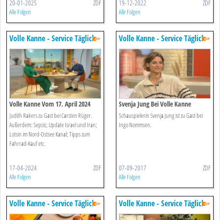
20-01-2025
ZDF
19-12-2022
ZDF
Alle Folgen
Alle Folgen
Volle Kanne - Service Täglich
Volle Kanne - Service Täglich
Volle Kanne Vom 17. April 2024
Svenja Jung Bei Volle Kanne
Judith Rakers zu Gast bei Carsten Rüger.
Schauspielerin Svenja Jung ist zu Gast bei
Außerdem: Sepsis; Update Israel und Iran;
Ingo Nommsen.
Lotsin im Nord-Ostsee Kanal; Tipps zum
Fahrrad-Kauf etc.
17-04-2024
ZDF
07-09-2017
ZDF
Alle Folgen
Alle Folgen
Volle Kanne - Service Täglich
Volle Kanne - Service Täglich