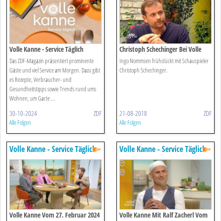
Volle Kanne - Service Täglich
Christoph Schechinger Bei Volle
Kanne
Das ZDF-Magazin präsentiert prominente
Ingo Nommsen frühstückt mit Schauspieler
Gäste und viel Service am Morgen. Dazu gibt
Christoph Schechinger.
es Rezepte, Verbraucher- und
Gesundheitstipps sowie Trends rund ums
Wohnen, um Garte ...
30-10-2024
ZDF
21-08-2018
ZDF
Alle Folgen
Alle Folgen
Volle Kanne - Service Täglich
Volle Kanne - Service Täglich
Volle Kanne Vom 27. Februar 2024
Volle Kanne Mit Ralf Zacherl Vom