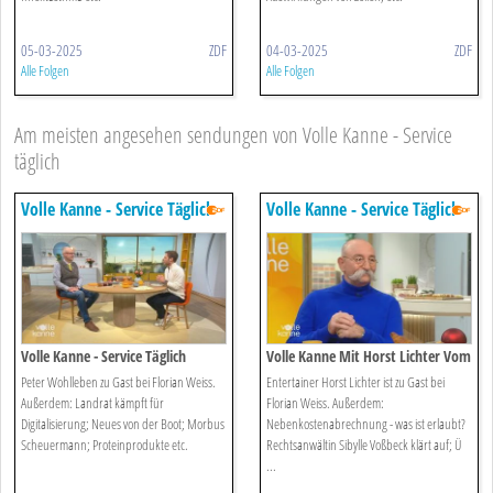
05-03-2025
ZDF
04-03-2025
ZDF
Alle Folgen
Alle Folgen
Am meisten angesehen sendungen von Volle Kanne - Service
täglich
Volle Kanne - Service Täglich
Volle Kanne - Service Täglich
Volle Kanne - Service Täglich
Volle Kanne Mit Horst Lichter Vom
19. Dezember 2022
Peter Wohlleben zu Gast bei Florian Weiss.
Entertainer Horst Lichter ist zu Gast bei
Außerdem: Landrat kämpft für
Florian Weiss. Außerdem:
Digitalisierung; Neues von der Boot; Morbus
Nebenkostenabrechnung - was ist erlaubt?
Scheuermann; Proteinprodukte etc.
Rechtsanwältin Sibylle Voßbeck klärt auf; Ü
...