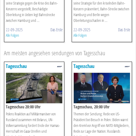
seine Strategie gegen die Krise des Bahn-
seine Strategie für den kriselnden Bahn-
Konzerns vorgestellt, Beschädigte
Konzern präsentiert, Bahn-Strecke zwischen
Oberleitung in Uelzen legt Bahnstrecke
Hamburg und Berlin wegen
zwischen Hamburg und ...
Oberleitungsschaden in ...
22-09-2025
Das Erste
22-09-2025
Das Erste
Alle Folgen
Alle Folgen
Am meisten angesehen sendungen von Tagesschau
Tagesschau
Tagesschau
Tagesschau 20:00 Uhr
Tagesschau, 20:00 Uhr
Polens Reaktion auf Militärmanöver von
Themen der Sendung: Rede von US-
Russland zusammen mit Belarus, UN-
Präsident bei Besuch in Polen: Biden warnt
Vollversammlung fordert Ende der Hamas-
den Kreml vor Angriff von NATO-Mitgliedern,
Herrschaft im Gaza-Streifen und
Rede zur Lage der Nation: Russlands