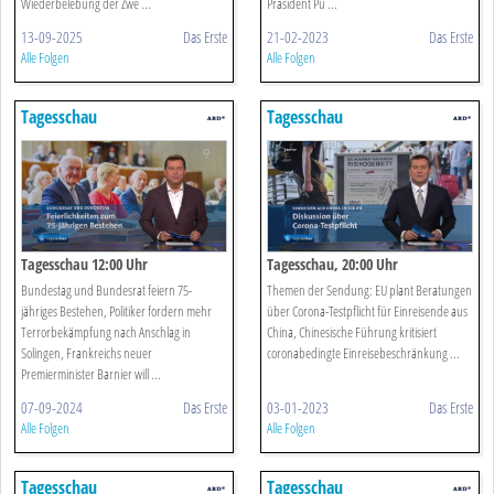
Wiederbelebung der Zwe ...
Präsident Pu ...
13-09-2025
Das Erste
21-02-2023
Das Erste
Alle Folgen
Alle Folgen
Tagesschau
Tagesschau
Tagesschau 12:00 Uhr
Tagesschau, 20:00 Uhr
Bundestag und Bundesrat feiern 75-
Themen der Sendung: EU plant Beratungen
jähriges Bestehen, Politiker fordern mehr
über Corona-Testpflicht für Einreisende aus
Terrorbekämpfung nach Anschlag in
China, Chinesische Führung kritisiert
Solingen, Frankreichs neuer
coronabedingte Einreisebeschränkung ...
Premierminister Barnier will ...
07-09-2024
Das Erste
03-01-2023
Das Erste
Alle Folgen
Alle Folgen
Tagesschau
Tagesschau