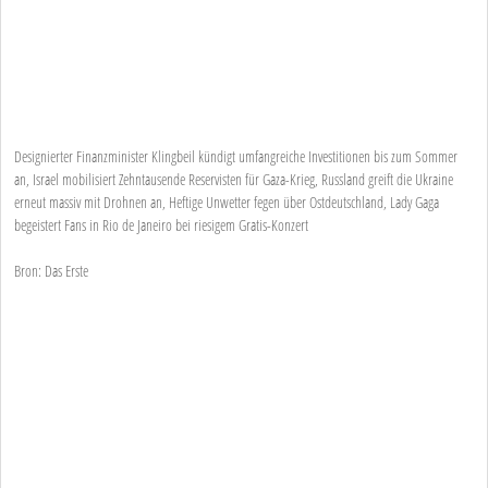
Designierter Finanzminister Klingbeil kündigt umfangreiche Investitionen bis zum Sommer
an, Israel mobilisiert Zehntausende Reservisten für Gaza-Krieg, Russland greift die Ukraine
erneut massiv mit Drohnen an, Heftige Unwetter fegen über Ostdeutschland, Lady Gaga
begeistert Fans in Rio de Janeiro bei riesigem Gratis-Konzert
Bron: Das Erste