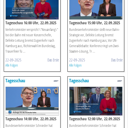
Tagesschau 16:00 Uhr, 22.09.2025
Tagesschau 15:00 Uhr, 22.09.2025
Verkehrsminister verspricht \"Neuanfang\"
Bundesverkehrsminister stellt neue Bahn-
bei der Bahn mit neuer Konzernchefin,
Strategie vor, Defekte Leitung bremst
Defekte Leitung bremst Zugverkehr nach
Zugverkehr nach Hamburg aus, Vor UN-
Hamburg aus, Richterwahl im Bundestag,
Generaldebatte: Konferenz ringt um Zwei-
Trauerfeier fü ...
Staaten-Lösung, Tr ...
22-09-2025
Das Erste
22-09-2025
Das Erste
Alle Folgen
Alle Folgen
Tagesschau
Tagesschau
Tagesschau 14:00 Uhr, 22.09.2025
Tagesschau 12:00 Uhr, 22.09.2025
Bundesverkehrsminister Schnieder hat
Bundesverkehrsminister Schnieder hat