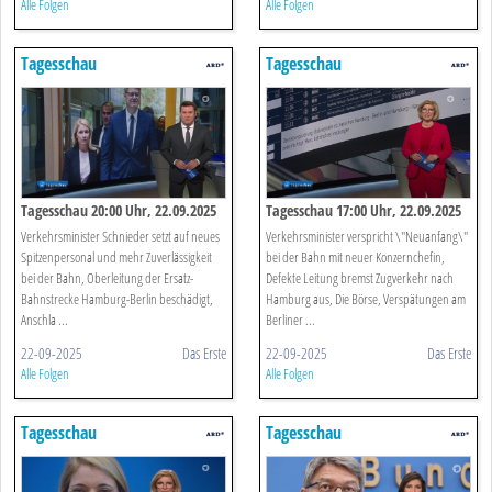
Alle Folgen
Alle Folgen
Tagesschau
Tagesschau
Tagesschau 20:00 Uhr, 22.09.2025
Tagesschau 17:00 Uhr, 22.09.2025
Verkehrsminister Schnieder setzt auf neues
Verkehrsminister verspricht \"Neuanfang\"
Spitzenpersonal und mehr Zuverlässigkeit
bei der Bahn mit neuer Konzernchefin,
bei der Bahn, Oberleitung der Ersatz-
Defekte Leitung bremst Zugverkehr nach
Bahnstrecke Hamburg-Berlin beschädigt,
Hamburg aus, Die Börse, Verspätungen am
Anschla ...
Berliner ...
22-09-2025
Das Erste
22-09-2025
Das Erste
Alle Folgen
Alle Folgen
Tagesschau
Tagesschau