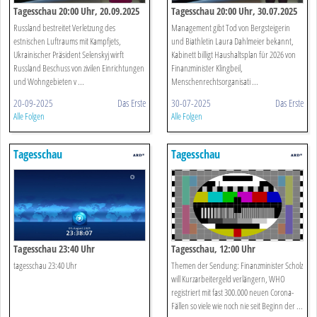
Tagesschau 20:00 Uhr, 20.09.2025
Tagesschau 20:00 Uhr, 30.07.2025
Russland bestreitet Verletzung des
Management gibt Tod von Bergsteigerin
estnischen Luftraums mit Kampfjets,
und Biathletin Laura Dahlmeier bekannt,
Ukrainischer Präsident Selenskyj wirft
Kabinett billigt Haushaltsplan für 2026 von
Russland Beschuss von zivilen Einrichtungen
Finanzminister Klingbeil,
und Wohngebieten v ...
Menschenrechtsorganisati ...
20-09-2025
Das Erste
30-07-2025
Das Erste
Alle Folgen
Alle Folgen
Tagesschau
Tagesschau
Tagesschau 23:40 Uhr
Tagesschau, 12:00 Uhr
tagesschau 23:40 Uhr
Themen der Sendung: Finanzminister Scholz
will Kurzarbeitergeld verlängern, WHO
registriert mit fast 300.000 neuen Corona-
Fällen so viele wie noch nie seit Beginn der ...