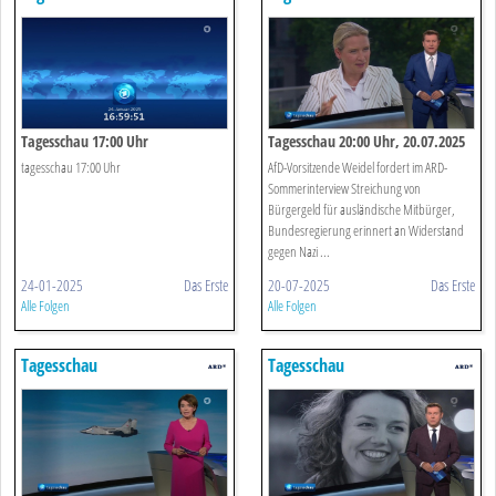
Tagesschau 17:00 Uhr
Tagesschau 20:00 Uhr, 20.07.2025
tagesschau 17:00 Uhr
AfD-Vorsitzende Weidel fordert im ARD-
Sommerinterview Streichung von
Bürgergeld für ausländische Mitbürger,
Bundesregierung erinnert an Widerstand
gegen Nazi ...
24-01-2025
Das Erste
20-07-2025
Das Erste
Alle Folgen
Alle Folgen
Tagesschau
Tagesschau