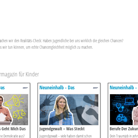
machen wir den Realitäts-Check: Haben Jugendliche bei uns wirklich die gleichen Chancen?
s wir tun können, um echte Chancengleichheit möglich zu machen.
rmagazin für Kinder
Das
Neuneinhalb - Das
Neuneinhalb -
 Für Kinder
Reportermagazin Für Kinder
Reportermagaz
 Geht Mich Das
Jugendgewalt – Was Steckt
Berufe Der Zukunf
Dahinter.
ine Demokratie aus?
Jugendgewalt – viele haben damit schon
Dein Traumjob in zehn