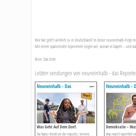
Wie fair geht’s wirklich zu in Deutschland? In dieser neuneinhalb-Folge 
Mit einem spannenden Experiment zeigen wir, woran es hapert – und wa
Bron: Das Erste
Letzten sendungen von neuneinhalb - das Reporte
Neuneinhalb - Das
Neuneinhalb - 
Reportermagazin Für Kinder
Reportermagazin
Was Geht Auf Dem Dorf.
Demokratie – Was
An.
Die Natur direkt vor der Haustür, Vereine,
Was macht eigentlich e