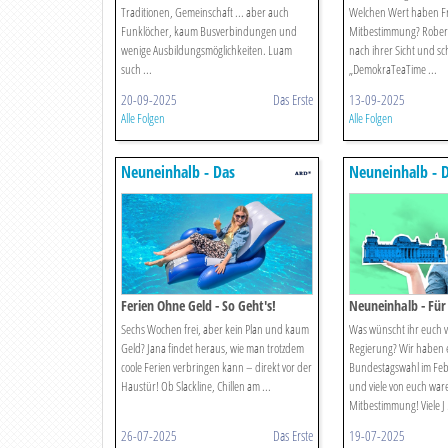
Traditionen, Gemeinschaft ... aber auch
Welchen Wert haben Frei
Funklöcher, kaum Busverbindungen und
Mitbestimmung? Robert 
wenige Ausbildungsmöglichkeiten. Luam
nach ihrer Sicht und sc
such ...
„DemokraTeaTime ...
20-09-2025
Das Erste
13-09-2025
Alle Folgen
Alle Folgen
Neuneinhalb - Das
Neuneinhalb - 
Reportermagazin Für Kinder
Reportermagazin
Ferien Ohne Geld - So Geht's!
Neuneinhalb - Für
Sechs Wochen frei, aber kein Plan und kaum
Was wünscht ihr euch 
Geld? Jana findet heraus, wie man trotzdem
Regierung? Wir haben 
coole Ferien verbringen kann – direkt vor der
Bundestagswahl im Feb
Haustür! Ob Slackline, Chillen am ...
und viele von euch ware
Mitbestimmung! Viele J .
26-07-2025
Das Erste
19-07-2025