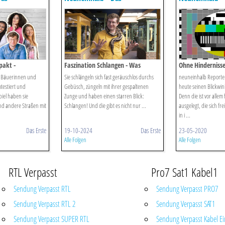
 Für Kinder
Reportermagazin Für Kinder
Reportermagaz
akt -
Faszination Schlangen - Was
Ohne Hinderniss
Kreuzotter, Ringelnatter Und Co.
Barrierefreiheit W
n Bäuerinnen und
Sie schlängeln sich fast geräuschlos durchs
neuneinhalb Reporter
So Besonders Macht
testiert und
Gebüsch, züngeln mit ihrer gespaltenen
heute seinen Blickwin
iel haben sie
Zunge und haben einen starren Blick:
Denn die ist vor alle
d andere Straßen mit
Schlangen! Und die gibt es nicht nur ...
ausgelegt, die sich fr
in i ...
Das Erste
19-10-2024
Das Erste
23-05-2020
Alle Folgen
Alle Folgen
RTL Verpasst
Pro7 Sat1 Kabel1
Sendung Verpasst RTL
Sendung Verpasst PRO7
Sendung Verpasst RTL 2
Sendung Verpasst SAT1
Sendung Verpasst SUPER RTL
Sendung Verpasst Kabel Ei