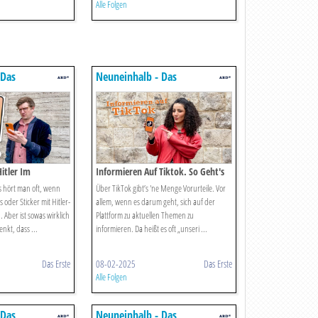
Alle Folgen
 Das
Neuneinhalb - Das
in Für Kinder
Reportermagazin Für Kinder
itler Im
Informieren Auf Tiktok. So Geht's
s hört man oft, wenn
Über TikTok gibt’s 'ne Menge Vorurteile. Vor
oder Sticker mit Hitler-
allem, wenn es darum geht, sich auf der
. Aber ist sowas wirklich
Plattform zu aktuellen Themen zu
nkt, dass ...
informieren. Da heißt es oft „unseri ...
Das Erste
08-02-2025
Das Erste
Alle Folgen
 Das
Neuneinhalb - Das