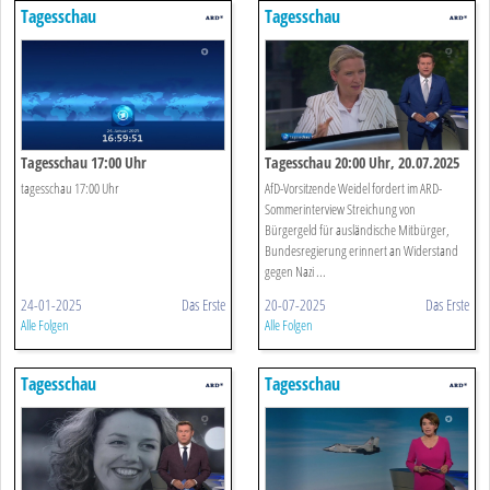
Tagesschau
Tagesschau
Tagesschau 17:00 Uhr
Tagesschau 20:00 Uhr, 20.07.2025
tagesschau 17:00 Uhr
AfD-Vorsitzende Weidel fordert im ARD-
Sommerinterview Streichung von
Bürgergeld für ausländische Mitbürger,
Bundesregierung erinnert an Widerstand
gegen Nazi ...
24-01-2025
Das Erste
20-07-2025
Das Erste
Alle Folgen
Alle Folgen
Tagesschau
Tagesschau