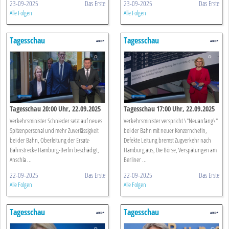
23-09-2025
Das Erste
23-09-2025
Das Erste
Alle Folgen
Alle Folgen
Tagesschau
Tagesschau
Tagesschau 20:00 Uhr, 22.09.2025
Tagesschau 17:00 Uhr, 22.09.2025
Verkehrsminister Schnieder setzt auf neues
Verkehrsminister verspricht \"Neuanfang\"
Spitzenpersonal und mehr Zuverlässigkeit
bei der Bahn mit neuer Konzernchefin,
bei der Bahn, Oberleitung der Ersatz-
Defekte Leitung bremst Zugverkehr nach
Bahnstrecke Hamburg-Berlin beschädigt,
Hamburg aus, Die Börse, Verspätungen am
Anschla ...
Berliner ...
22-09-2025
Das Erste
22-09-2025
Das Erste
Alle Folgen
Alle Folgen
Tagesschau
Tagesschau