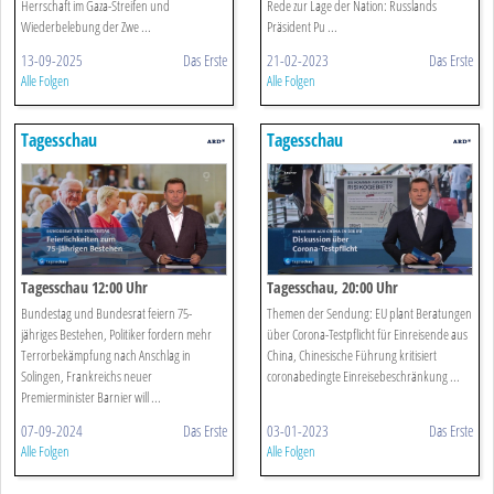
Herrschaft im Gaza-Streifen und
Rede zur Lage der Nation: Russlands
Wiederbelebung der Zwe ...
Präsident Pu ...
13-09-2025
Das Erste
21-02-2023
Das Erste
Alle Folgen
Alle Folgen
Tagesschau
Tagesschau
Tagesschau 12:00 Uhr
Tagesschau, 20:00 Uhr
Bundestag und Bundesrat feiern 75-
Themen der Sendung: EU plant Beratungen
jähriges Bestehen, Politiker fordern mehr
über Corona-Testpflicht für Einreisende aus
Terrorbekämpfung nach Anschlag in
China, Chinesische Führung kritisiert
Solingen, Frankreichs neuer
coronabedingte Einreisebeschränkung ...
Premierminister Barnier will ...
07-09-2024
Das Erste
03-01-2023
Das Erste
Alle Folgen
Alle Folgen