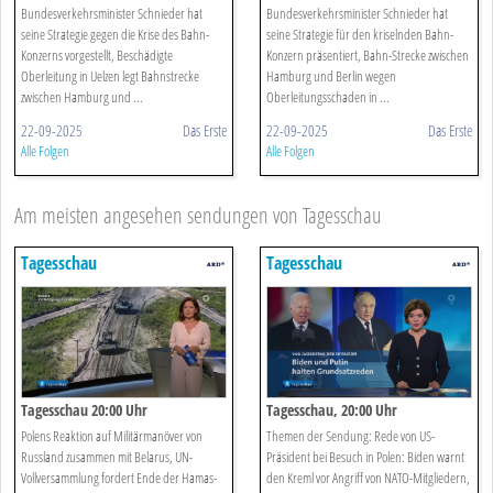
Bundesverkehrsminister Schnieder hat
Bundesverkehrsminister Schnieder hat
seine Strategie gegen die Krise des Bahn-
seine Strategie für den kriselnden Bahn-
Konzerns vorgestellt, Beschädigte
Konzern präsentiert, Bahn-Strecke zwischen
Oberleitung in Uelzen legt Bahnstrecke
Hamburg und Berlin wegen
zwischen Hamburg und ...
Oberleitungsschaden in ...
22-09-2025
Das Erste
22-09-2025
Das Erste
Alle Folgen
Alle Folgen
Am meisten angesehen sendungen von Tagesschau
Tagesschau
Tagesschau
Tagesschau 20:00 Uhr
Tagesschau, 20:00 Uhr
Polens Reaktion auf Militärmanöver von
Themen der Sendung: Rede von US-
Russland zusammen mit Belarus, UN-
Präsident bei Besuch in Polen: Biden warnt
Vollversammlung fordert Ende der Hamas-
den Kreml vor Angriff von NATO-Mitgliedern,