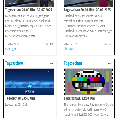
Tagesschau 20:00 Uhr, 30.07.2025
Tagesschau 20:00 Uhr, 20.09.2025
Management gibt Tod von Bergsteigerin
Russland bestreitet Verletzung des
und Biathletin Laura Dahlmeier bekannt,
estnischen Luftraums mit Kampfjets,
Kabinett billigt Haushaltsplan für 2026 von
Ukrainischer Präsident Selenskyj wirft
Finanzminister Klingbeil,
Russland Beschuss von zivilen Einrichtungen
Menschenrechtsorganisati ...
und Wohngebieten v ...
30-07-2025
Das Erste
20-09-2025
Das Erste
Alle Folgen
Alle Folgen
Tagesschau
Tagesschau
Tagesschau 23:40 Uhr
Tagesschau, 12:00 Uhr
tagesschau 23:40 Uhr
Themen der Sendung: Finanzminister Scholz
will Kurzarbeitergeld verlängern, WHO
registriert mit fast 300.000 neuen Corona-