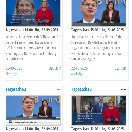
Tagesschau 16:00 Uhr, 22.09.2025
Tagesschau 15:00 Uhr, 22.09.2025
Verkehrsminister verspricht \"Neuanfang\"
Bundesverkehrsminister stellt neue Bahn-
bei der Bahn mit neuer Konzernchefin,
Strategie vor, Defekte Leitung bremst
Defekte Leitung bremst Zugverkehr nach
Zugverkehr nach Hamburg aus, Vor UN-
Hamburg aus, Richterwahl im Bundestag,
Generaldebatte: Konferenz ringt um Zwei-
Trauerfeier fü ...
Staaten-Lösung, Tr ...
22-09-2025
Das Erste
22-09-2025
Das Erste
Alle Folgen
Alle Folgen
Tagesschau
Tagesschau
Tagesschau 14:00 Uhr, 22.09.2025
Tagesschau 12:00 Uhr, 22.09.2025