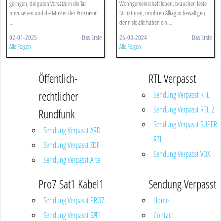
gelingen, die guten Vorsätze in die Tat
Wohngemeinschaft leben, brauchen feste
umzusetzen und die Muster der Prokrastin
Strukturen, um ihren Alltag zu bewältigen,
...
denn sie alle haben ein ...
02-01-2025
Das Erste
25-03-2024
Das Erste
Alle Folgen
Alle Folgen
Öffentlich-
RTL Verpasst
rechtlicher
Sendung Verpasst RTL
Sendung Verpasst RTL 2
Rundfunk
Sendung Verpasst SUPER
Sendung Verpasst ARD
RTL
Sendung Verpasst ZDF
Sendung Verpasst VOX
Sendung Verpasst Arte
Pro7 Sat1 Kabel1
Sendung Verpasst
Sendung Verpasst PRO7
Home
Sendung Verpasst SAT1
Contact