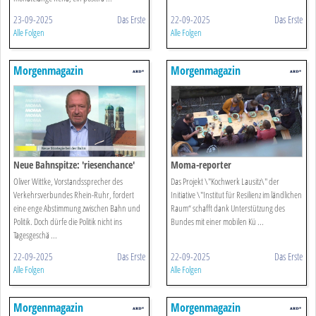
23-09-2025
Das Erste
22-09-2025
Das Erste
Alle Folgen
Alle Folgen
Morgenmagazin
Morgenmagazin
Neue Bahnspitze: 'riesenchance'
Moma-reporter
Oliver Wittke, Vorstandssprecher des
Das Projekt \"Kochwerk Lausitz\" der
Verkehrsverbundes Rhein-Ruhr, fordert
Initiative \"Institut für Resilienz im ländlichen
eine enge Abstimmung zwischen Bahn und
Raum“ schafft dank Unterstützung des
Politik. Doch dürfe die Politik nicht ins
Bundes mit einer mobilen Kü ...
Tagesgeschä ...
22-09-2025
Das Erste
22-09-2025
Das Erste
Alle Folgen
Alle Folgen
Morgenmagazin
Morgenmagazin