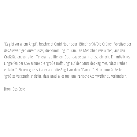
“Es gibt vor allem Angst“, beschreibt Omid Nouripour, Bündnis 90/Die Grünen, Vorsitzender
des Auswärtigen Ausschusses, die Stimmung im Iran. Die Menschen versuchten, aus den
Großstädten, vor allem Teheran, zu fliehen. Doch das sei gar nicht so einfach. Ein mögliches
Eingreifen der USA schüre die “große Hoffnung“ auf den Sturz des Regimes, “dass Freiheit
einkehrt“. Ebenso groß sei aber auch die Angst vor dem “Danach“. Nouripour äußerte
“größtes Verständnis“ dafür, dass Israel alles tue, um iranische Atomwaffen zu verhindern.
Bron: Das Erste