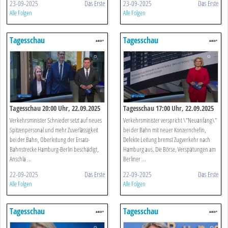
23-09-2025
Das Erste
23-09-2025
Das Erste
Alle Folgen
Alle Folgen
Tagesschau
Tagesschau
Tagesschau 20:00 Uhr, 22.09.2025
Tagesschau 17:00 Uhr, 22.09.2025
Verkehrsminister Schnieder setzt auf neues
Verkehrsminister verspricht \"Neuanfang\"
Spitzenpersonal und mehr Zuverlässigkeit
bei der Bahn mit neuer Konzernchefin,
bei der Bahn, Oberleitung der Ersatz-
Defekte Leitung bremst Zugverkehr nach
Bahnstrecke Hamburg-Berlin beschädigt,
Hamburg aus, Die Börse, Verspätungen am
Anschla ...
Berliner ...
22-09-2025
Das Erste
22-09-2025
Das Erste
Alle Folgen
Alle Folgen
Tagesschau
Tagesschau