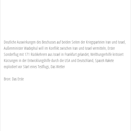
Deutliche Auswirkungen des Beschusses auf beiden Seiten der Kriegsparteien Iran und Israel,
Außenminister Wadephul will im Konflikt zwischen Iran und Israel vermitteln, Erster
Sonderflug mit 171 Rückkehrern aus Israel in Frankfurt gelandet, Welthungerhilfe kritisiert
Kürzungen in der Entwicklungshilfe durch die USA und Deutschland, SpaceX-Rakete
explodiert vor Start eines Testflugs, Das Wetter
Bron: Das Erste