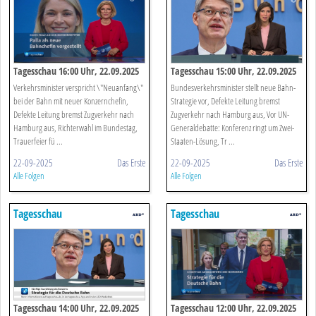
Tagesschau 16:00 Uhr, 22.09.2025
Tagesschau 15:00 Uhr, 22.09.2025
Verkehrsminister verspricht \"Neuanfang\"
Bundesverkehrsminister stellt neue Bahn-
bei der Bahn mit neuer Konzernchefin,
Strategie vor, Defekte Leitung bremst
Defekte Leitung bremst Zugverkehr nach
Zugverkehr nach Hamburg aus, Vor UN-
Hamburg aus, Richterwahl im Bundestag,
Generaldebatte: Konferenz ringt um Zwei-
Trauerfeier fü ...
Staaten-Lösung, Tr ...
22-09-2025
Das Erste
22-09-2025
Das Erste
Alle Folgen
Alle Folgen
Tagesschau
Tagesschau
Tagesschau 14:00 Uhr, 22.09.2025
Tagesschau 12:00 Uhr, 22.09.2025