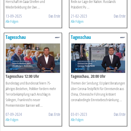
Herrschaft im Gaza-Streifen und
Rede zur Lage der Nation: Russlands
Wiederbelebung der Zwe ...
Präsident Pu ...
13-09-2025
Das Erste
21-02-2023
Das Erste
Alle Folgen
Alle Folgen
Tagesschau
Tagesschau
Tagesschau 12:00 Uhr
Tagesschau, 20:00 Uhr
Bundestag und Bundesrat feiern 75-
Themen der Sendung: EU plant Beratungen
jähriges Bestehen, Politiker fordern mehr
über Corona-Testpflicht für Einreisende aus
Terrorbekämpfung nach Anschlag in
China, Chinesische Führung kritisiert
Solingen, Frankreichs neuer
coronabedingte Einreisebeschränkung ...
Premierminister Barnier will ...
07-09-2024
Das Erste
03-01-2023
Das Erste
Alle Folgen
Alle Folgen