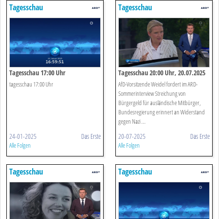
Tagesschau
Tagesschau
Tagesschau 17:00 Uhr
Tagesschau 20:00 Uhr, 20.07.2025
tagesschau 17:00 Uhr
AfD-Vorsitzende Weidel fordert im ARD-
Sommerinterview Streichung von
Bürgergeld für ausländische Mitbürger,
Bundesregierung erinnert an Widerstand
gegen Nazi ...
24-01-2025
Das Erste
20-07-2025
Das Erste
Alle Folgen
Alle Folgen
Tagesschau
Tagesschau