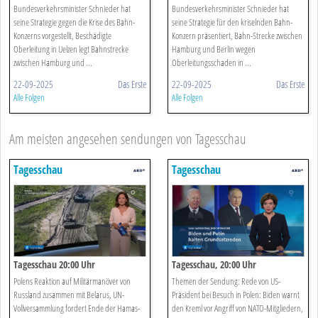
Bundesverkehrsminister Schnieder hat
Bundesverkehrsminister Schnieder hat
seine Strategie gegen die Krise des Bahn-
seine Strategie für den kriselnden Bahn-
Konzerns vorgestellt, Beschädigte
Konzern präsentiert, Bahn-Strecke zwischen
Oberleitung in Uelzen legt Bahnstrecke
Hamburg und Berlin wegen
zwischen Hamburg und ...
Oberleitungsschaden in ...
22-09-2025
Das Erste
22-09-2025
Das Erste
Alle Folgen
Alle Folgen
Am meisten angesehen sendungen von Tagesschau
Tagesschau
Tagesschau
Tagesschau 20:00 Uhr
Tagesschau, 20:00 Uhr
Polens Reaktion auf Militärmanöver von
Themen der Sendung: Rede von US-
Russland zusammen mit Belarus, UN-
Präsident bei Besuch in Polen: Biden warnt
Vollversammlung fordert Ende der Hamas-
den Kreml vor Angriff von NATO-Mitgliedern,