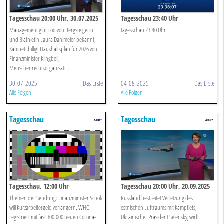
Tagesschau 20:00 Uhr, 30.07.2025
Tagesschau 23:40 Uhr
Management gibt Tod von Bergsteigerin
tagesschau 23:40 Uhr
und Biathletin Laura Dahlmeier bekannt,
Kabinett billigt Haushaltsplan für 2026 von
Finanzminister Klingbeil,
Menschenrechtsorganisati ...
30-07-2025
Das Erste
04-08-2025
Das Erste
Alle Folgen
Alle Folgen
Tagesschau
Tagesschau
Tagesschau, 12:00 Uhr
Tagesschau 20:00 Uhr, 20.09.2025
Themen der Sendung: Finanzminister Scholz
Russland bestreitet Verletzung des
will Kurzarbeitergeld verlängern, WHO
estnischen Luftraums mit Kampfjets,
registriert mit fast 300.000 neuen Corona-
Ukrainischer Präsident Selenskyj wirft