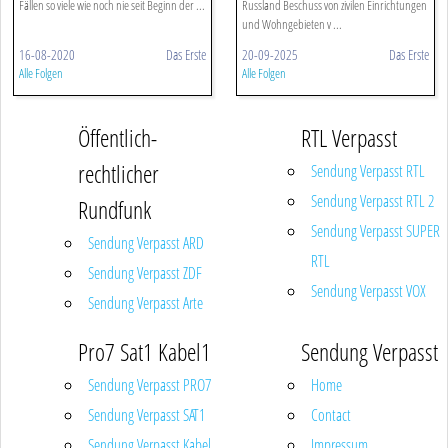
Fällen so viele wie noch nie seit Beginn der ...
Russland Beschuss von zivilen Einrichtungen
und Wohngebieten v ...
16-08-2020
Das Erste
20-09-2025
Das Erste
Alle Folgen
Alle Folgen
Öffentlich-
RTL Verpasst
rechtlicher
Sendung Verpasst RTL
Sendung Verpasst RTL 2
Rundfunk
Sendung Verpasst SUPER
Sendung Verpasst ARD
RTL
Sendung Verpasst ZDF
Sendung Verpasst VOX
Sendung Verpasst Arte
Pro7 Sat1 Kabel1
Sendung Verpasst
Sendung Verpasst PRO7
Home
Sendung Verpasst SAT1
Contact
Sendung Verpasst Kabel
Impressum