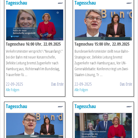
Tagesschau
Tagesschau
Tagesschau 16:00 Uhr, 22.09.2025
Tagesschau 15:00 Uhr, 22.09.2025
Verkehrsminister verspricht \"Neuanfang\"
Bundesverkehrsminister stellt neue Bahn-
bei der Bahn mit neuer Konzernchefin,
Strategie vor, Defekte Leitung bremst
Defekte Leitung bremst Zugverkehr nach
Zugverkehr nach Hamburg aus, Vor UN-
Hamburg aus, Richterwahl im Bundestag,
Generaldebatte: Konferenz ringt um Zwei-
Trauerfeier fü ...
Staaten-Lösung, Tr ...
22-09-2025
Das Erste
22-09-2025
Das Erste
Alle Folgen
Alle Folgen
Tagesschau
Tagesschau