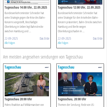
Tagesschau 14:00 Uhr, 22.09.2025
Tagesschau 12:00 Uhr, 22.09.2025
Bundesverkehrsminister Schnieder hat
Bundesverkehrsminister Schnieder hat
seine Strategie gegen die Krise des Bahn-
seine Strategie für den kriselnden Bahn-
Konzerns vorgestellt, Beschädigte
Konzern präsentiert, Bahn-Strecke zwischen
Oberleitung in Uelzen legt Bahnstrecke
Hamburg und Berlin wegen
zwischen Hamburg und ...
Oberleitungsschaden in ...
22-09-2025
Das Erste
22-09-2025
Das Erste
Alle Folgen
Alle Folgen
Am meisten angesehen sendungen von Tagesschau
Tagesschau
Tagesschau
Tagesschau 20:00 Uhr
Tagesschau, 20:00 Uhr
Polens Reaktion auf Militärmanöver von
Themen der Sendung: Rede von US-