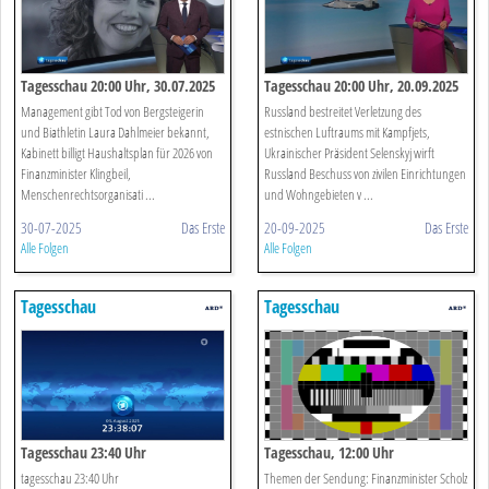
Tagesschau 20:00 Uhr, 30.07.2025
Tagesschau 20:00 Uhr, 20.09.2025
Management gibt Tod von Bergsteigerin
Russland bestreitet Verletzung des
und Biathletin Laura Dahlmeier bekannt,
estnischen Luftraums mit Kampfjets,
Kabinett billigt Haushaltsplan für 2026 von
Ukrainischer Präsident Selenskyj wirft
Finanzminister Klingbeil,
Russland Beschuss von zivilen Einrichtungen
Menschenrechtsorganisati ...
und Wohngebieten v ...
30-07-2025
Das Erste
20-09-2025
Das Erste
Alle Folgen
Alle Folgen
Tagesschau
Tagesschau
Tagesschau 23:40 Uhr
Tagesschau, 12:00 Uhr
tagesschau 23:40 Uhr
Themen der Sendung: Finanzminister Scholz