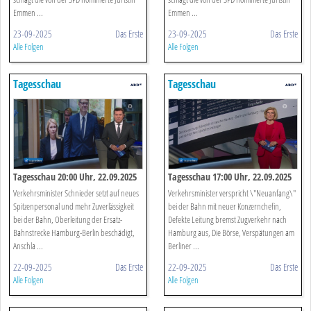
Emmen ...
Emmen ...
23-09-2025
Das Erste
23-09-2025
Das Erste
Alle Folgen
Alle Folgen
Tagesschau
Tagesschau
Tagesschau 20:00 Uhr, 22.09.2025
Tagesschau 17:00 Uhr, 22.09.2025
Verkehrsminister Schnieder setzt auf neues
Verkehrsminister verspricht \"Neuanfang\"
Spitzenpersonal und mehr Zuverlässigkeit
bei der Bahn mit neuer Konzernchefin,
bei der Bahn, Oberleitung der Ersatz-
Defekte Leitung bremst Zugverkehr nach
Bahnstrecke Hamburg-Berlin beschädigt,
Hamburg aus, Die Börse, Verspätungen am
Anschla ...
Berliner ...
22-09-2025
Das Erste
22-09-2025
Das Erste
Alle Folgen
Alle Folgen