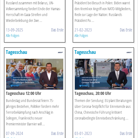
Russland zusammen mit Belarus, UN-
Präsident bei Besuch in Polen: Biden warnt
Vollversammlung fordert Ende der Hamas-
den Kreml vor Angriff von NATO-Mitgliedern,
Herrschaft im Gaza-Streifen und
Rede zur Lage der Nation: Russlands
Wiederbelebung der Zwe ...
Präsident Pu ...
13-09-2025
Das Erste
21-02-2023
Das Erste
Alle Folgen
Alle Folgen
Tagesschau
Tagesschau
Tagesschau 12:00 Uhr
Tagesschau, 20:00 Uhr
Bundestag und Bundesrat feiern 75-
Themen der Sendung: EU plant Beratungen
jähriges Bestehen, Politiker fordern mehr
über Corona-Testpflicht für Einreisende aus
Terrorbekämpfung nach Anschlag in
China, Chinesische Führung kritisiert
Solingen, Frankreichs neuer
coronabedingte Einreisebeschränkung ...
Premierminister Barnier will ...
07-09-2024
Das Erste
03-01-2023
Das Erste