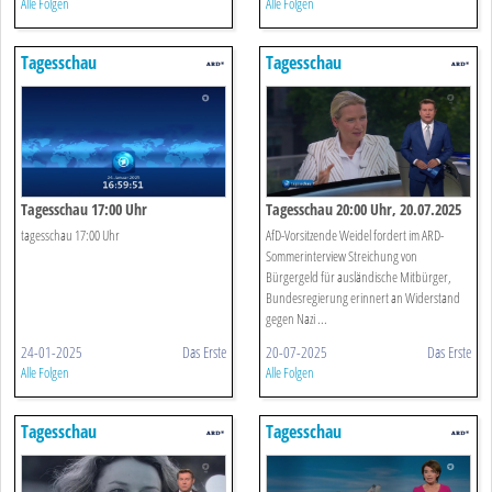
Alle Folgen
Alle Folgen
Tagesschau
Tagesschau
Tagesschau 17:00 Uhr
Tagesschau 20:00 Uhr, 20.07.2025
tagesschau 17:00 Uhr
AfD-Vorsitzende Weidel fordert im ARD-
Sommerinterview Streichung von
Bürgergeld für ausländische Mitbürger,
Bundesregierung erinnert an Widerstand
gegen Nazi ...
24-01-2025
Das Erste
20-07-2025
Das Erste
Alle Folgen
Alle Folgen
Tagesschau
Tagesschau