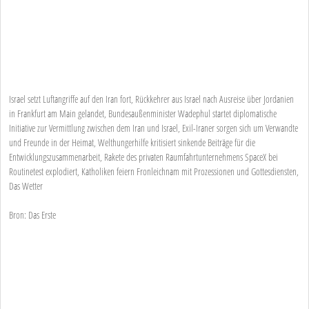
Israel setzt Luftangriffe auf den Iran fort, Rückkehrer aus Israel nach Ausreise über Jordanien
in Frankfurt am Main gelandet, Bundesaußenminister Wadephul startet diplomatische
Initiative zur Vermittlung zwischen dem Iran und Israel, Exil-Iraner sorgen sich um Verwandte
und Freunde in der Heimat, Welthungerhilfe kritisiert sinkende Beiträge für die
Entwicklungszusammenarbeit, Rakete des privaten Raumfahrtunternehmens SpaceX bei
Routinetest explodiert, Katholiken feiern Fronleichnam mit Prozessionen und Gottesdiensten,
Das Wetter
Bron: Das Erste