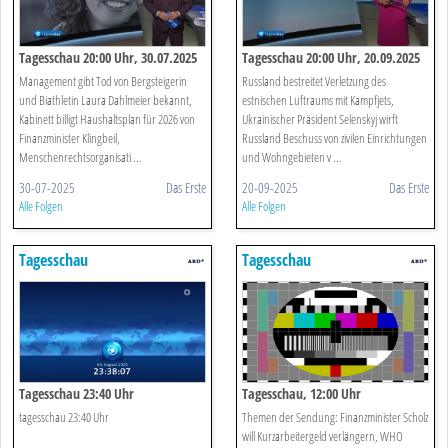
Tagesschau 20:00 Uhr, 30.07.2025
Tagesschau 20:00 Uhr, 20.09.2025
Management gibt Tod von Bergsteigerin
Russland bestreitet Verletzung des
und Biathletin Laura Dahlmeier bekannt,
estnischen Luftraums mit Kampfjets,
Kabinett billigt Haushaltsplan für 2026 von
Ukrainischer Präsident Selenskyj wirft
Finanzminister Klingbeil,
Russland Beschuss von zivilen Einrichtungen
Menschenrechtsorganisati ...
und Wohngebieten v ...
30-07-2025
Das Erste
20-09-2025
Das Erste
Alle Folgen
Alle Folgen
Tagesschau
Tagesschau
Tagesschau 23:40 Uhr
Tagesschau, 12:00 Uhr
tagesschau 23:40 Uhr
Themen der Sendung: Finanzminister Scholz
will Kurzarbeitergeld verlängern, WHO