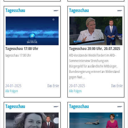
Tagesschau
Tagesschau
Tagesschau 17:00 Uhr
Tagesschau 20:00 Uhr, 20.07.2025
tagesschau 17:00 Uhr
AfD-Vorsitzende Weidel fordert im ARD-
Sommerinterview Streichung von
Bürgergeld für ausländische Mitbürger,
Bundesregierung erinnert an Widerstand
gegen Nazi ...
24-01-2025
Das Erste
20-07-2025
Das Erste
Alle Folgen
Alle Folgen
Tagesschau
Tagesschau