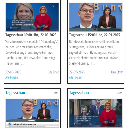
Tagesschau 16:00 Uhr, 22.09.2025
Tagesschau 15:00 Uhr, 22.09.2025
Verkehrsminister verspricht \"Neuanfang\"
Bundesverkehrsminister stellt neue Bahn-
bei der Bahn mit neuer Konzernchefin,
Strategie vor, Defekte Leitung bremst
Defekte Leitung bremst Zugverkehr nach
Zugverkehr nach Hamburg aus, Vor UN-
Hamburg aus, Richterwahl im Bundestag,
Generaldebatte: Konferenz ringt um Zwei-
Trauerfeier fü ...
Staaten-Lösung, Tr ...
22-09-2025
Das Erste
22-09-2025
Das Erste
Alle Folgen
Alle Folgen
Tagesschau
Tagesschau