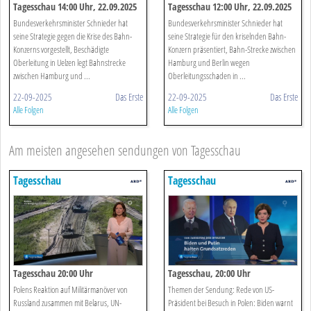
Tagesschau 14:00 Uhr, 22.09.2025
Tagesschau 12:00 Uhr, 22.09.2025
Bundesverkehrsminister Schnieder hat
Bundesverkehrsminister Schnieder hat
seine Strategie gegen die Krise des Bahn-
seine Strategie für den kriselnden Bahn-
Konzerns vorgestellt, Beschädigte
Konzern präsentiert, Bahn-Strecke zwischen
Oberleitung in Uelzen legt Bahnstrecke
Hamburg und Berlin wegen
zwischen Hamburg und ...
Oberleitungsschaden in ...
22-09-2025
Das Erste
22-09-2025
Das Erste
Alle Folgen
Alle Folgen
Am meisten angesehen sendungen von Tagesschau
Tagesschau
Tagesschau
Tagesschau 20:00 Uhr
Tagesschau, 20:00 Uhr
Polens Reaktion auf Militärmanöver von
Themen der Sendung: Rede von US-
Russland zusammen mit Belarus, UN-
Präsident bei Besuch in Polen: Biden warnt