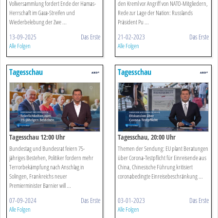
Vollversammlung fordert Ende der Hamas-
den Kreml vor Angriff von NATO-Mitgliedern,
Herrschaft im Gaza-Streifen und
Rede zur Lage der Nation: Russlands
Wiederbelebung der Zwe ...
Präsident Pu ...
13-09-2025
Das Erste
21-02-2023
Das Erste
Alle Folgen
Alle Folgen
Tagesschau
Tagesschau
Tagesschau 12:00 Uhr
Tagesschau, 20:00 Uhr
Bundestag und Bundesrat feiern 75-
Themen der Sendung: EU plant Beratungen
jähriges Bestehen, Politiker fordern mehr
über Corona-Testpflicht für Einreisende aus
Terrorbekämpfung nach Anschlag in
China, Chinesische Führung kritisiert
Solingen, Frankreichs neuer
coronabedingte Einreisebeschränkung ...
Premierminister Barnier will ...
07-09-2024
Das Erste
03-01-2023
Das Erste
Alle Folgen
Alle Folgen