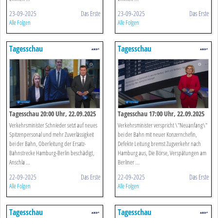
23-09-2025
Das Erste
23-09-2025
Das Erste
Alle Folgen
Alle Folgen
Tagesschau
Tagesschau
Tagesschau 20:00 Uhr, 22.09.2025
Tagesschau 17:00 Uhr, 22.09.2025
Verkehrsminister Schnieder setzt auf neues
Verkehrsminister verspricht \"Neuanfang\"
Spitzenpersonal und mehr Zuverlässigkeit
bei der Bahn mit neuer Konzernchefin,
bei der Bahn, Oberleitung der Ersatz-
Defekte Leitung bremst Zugverkehr nach
Bahnstrecke Hamburg-Berlin beschädigt,
Hamburg aus, Die Börse, Verspätungen am
Anschla ...
Berliner ...
22-09-2025
Das Erste
22-09-2025
Das Erste
Alle Folgen
Alle Folgen
Tagesschau
Tagesschau