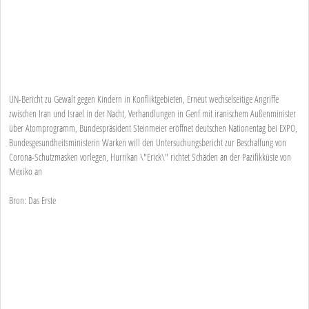
UN-Bericht zu Gewalt gegen Kindern in Konfliktgebieten, Erneut wechselseitige Angriffe
zwischen Iran und Israel in der Nacht, Verhandlungen in Genf mit iranischem Außenminister
über Atomprogramm, Bundespräsident Steinmeier eröffnet deutschen Nationentag bei EXPO,
Bundesgesundheitsministerin Warken will den Untersuchungsbericht zur Beschaffung von
Corona-Schutzmasken vorlegen, Hurrikan \"Erick\" richtet Schäden an der Pazifikküste von
Mexiko an
Bron: Das Erste