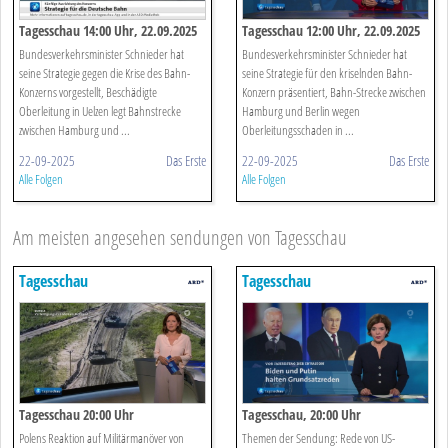
Tagesschau 14:00 Uhr, 22.09.2025
Tagesschau 12:00 Uhr, 22.09.2025
Bundesverkehrsminister Schnieder hat
Bundesverkehrsminister Schnieder hat
seine Strategie gegen die Krise des Bahn-
seine Strategie für den kriselnden Bahn-
Konzerns vorgestellt, Beschädigte
Konzern präsentiert, Bahn-Strecke zwischen
Oberleitung in Uelzen legt Bahnstrecke
Hamburg und Berlin wegen
zwischen Hamburg und ...
Oberleitungsschaden in ...
22-09-2025
Das Erste
22-09-2025
Das Erste
Alle Folgen
Alle Folgen
Am meisten angesehen sendungen von Tagesschau
Tagesschau
Tagesschau
Tagesschau 20:00 Uhr
Tagesschau, 20:00 Uhr
Polens Reaktion auf Militärmanöver von
Themen der Sendung: Rede von US-