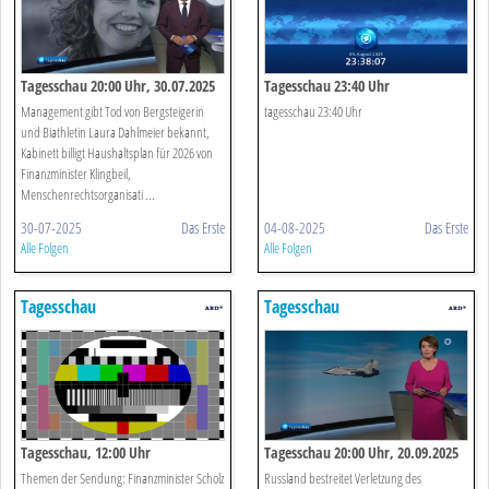
Tagesschau 20:00 Uhr, 30.07.2025
Tagesschau 23:40 Uhr
Management gibt Tod von Bergsteigerin
tagesschau 23:40 Uhr
und Biathletin Laura Dahlmeier bekannt,
Kabinett billigt Haushaltsplan für 2026 von
Finanzminister Klingbeil,
Menschenrechtsorganisati ...
30-07-2025
Das Erste
04-08-2025
Das Erste
Alle Folgen
Alle Folgen
Tagesschau
Tagesschau
Tagesschau, 12:00 Uhr
Tagesschau 20:00 Uhr, 20.09.2025
Themen der Sendung: Finanzminister Scholz
Russland bestreitet Verletzung des