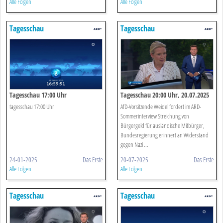
Alle Folgen
Alle Folgen
Tagesschau
Tagesschau
Tagesschau 17:00 Uhr
Tagesschau 20:00 Uhr, 20.07.2025
tagesschau 17:00 Uhr
AfD-Vorsitzende Weidel fordert im ARD-
Sommerinterview Streichung von
Bürgergeld für ausländische Mitbürger,
Bundesregierung erinnert an Widerstand
gegen Nazi ...
24-01-2025
Das Erste
20-07-2025
Das Erste
Alle Folgen
Alle Folgen
Tagesschau
Tagesschau