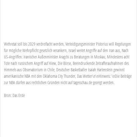
Wehretat soll bis 2029 verdreifacht werden, Verteidigungsminister Pistorius will Regelungen
für mögliche Wehrpflicht gesetzlich verankern, Israel weitet Angriffe auf den Iran aus, Nach
US-Angriffen: Iranischer Außenminister Aragchi zu Beratungen in Moskau, Mindestens acht
Tote nach russischem Angriff auf Kiew, Die Börse, Beeindruckende Zeitrafferaufnahmen des
Himmels aus Observatorium in Chile, Deutscher Basketballer Isaiah Hartenstein gewinnt
amerikanische NBA mit den Oklahoma City Thunder, Das Wetter\n\nHinweis: \nDie Beiträge
zur NBA dürfen aus rechtlichen Gründen nicht auf tagesschau.de gezeigt werden.
Bron: Das Erste