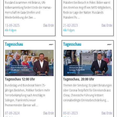
Russland zusammen mit Belarus, UN-
Präsident bei Besuch in Polen: Biden warnt
Vollversammlung fordert Ende der Hamas-
den Kreml vor Angriff von NATO-Mitgliedern,
Herrschaft im Gaza-Streifen und
Rede zur Lage der Nation: Russlands
Wiederbelebung der Zwe ...
Präsident Pu ...
13-09-2025
Das Erste
21-02-2023
Das Erste
Alle Folgen
Alle Folgen
Tagesschau
Tagesschau
Tagesschau 12:00 Uhr
Tagesschau, 20:00 Uhr
Bundestag und Bundesrat feiern 75-
Themen der Sendung: EU plant Beratungen
jähriges Bestehen, Politiker fordern mehr
über Corona-Testpflicht für Einreisende aus
Terrorbekämpfung nach Anschlag in
China, Chinesische Führung kritisiert
Solingen, Frankreichs neuer
coronabedingte Einreisebeschränkung ...
Premierminister Barnier will ...
07-09-2024
Das Erste
03-01-2023
Das Erste