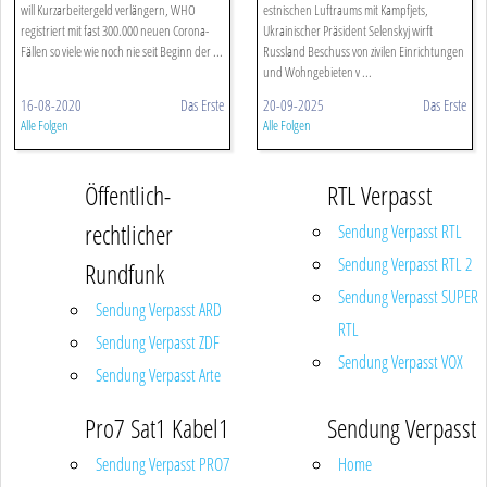
will Kurzarbeitergeld verlängern, WHO
estnischen Luftraums mit Kampfjets,
registriert mit fast 300.000 neuen Corona-
Ukrainischer Präsident Selenskyj wirft
Fällen so viele wie noch nie seit Beginn der ...
Russland Beschuss von zivilen Einrichtungen
und Wohngebieten v ...
16-08-2020
Das Erste
20-09-2025
Das Erste
Alle Folgen
Alle Folgen
Öffentlich-
RTL Verpasst
rechtlicher
Sendung Verpasst RTL
Sendung Verpasst RTL 2
Rundfunk
Sendung Verpasst SUPER
Sendung Verpasst ARD
RTL
Sendung Verpasst ZDF
Sendung Verpasst VOX
Sendung Verpasst Arte
Pro7 Sat1 Kabel1
Sendung Verpasst
Sendung Verpasst PRO7
Home