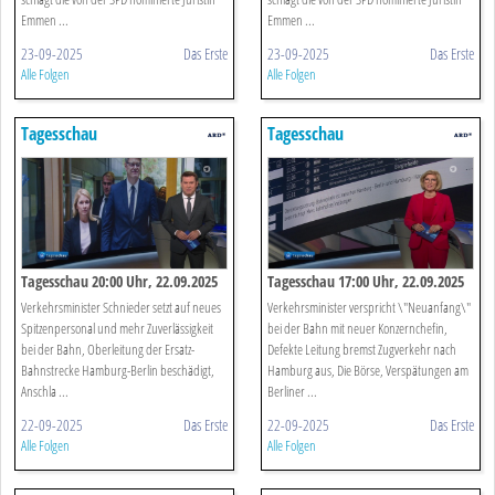
Emmen ...
Emmen ...
23-09-2025
Das Erste
23-09-2025
Das Erste
Alle Folgen
Alle Folgen
Tagesschau
Tagesschau
Tagesschau 20:00 Uhr, 22.09.2025
Tagesschau 17:00 Uhr, 22.09.2025
Verkehrsminister Schnieder setzt auf neues
Verkehrsminister verspricht \"Neuanfang\"
Spitzenpersonal und mehr Zuverlässigkeit
bei der Bahn mit neuer Konzernchefin,
bei der Bahn, Oberleitung der Ersatz-
Defekte Leitung bremst Zugverkehr nach
Bahnstrecke Hamburg-Berlin beschädigt,
Hamburg aus, Die Börse, Verspätungen am
Anschla ...
Berliner ...
22-09-2025
Das Erste
22-09-2025
Das Erste
Alle Folgen
Alle Folgen