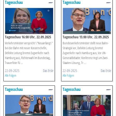
Tagesschau
Tagesschau
Tagesschau 16:00 Uhr, 22.09.2025
Tagesschau 15:00 Uhr, 22.09.2025
Verkehrsminister verspricht \"Neuanfang\"
Bundesverkehrsminister stellt neue Bahn-
bei der Bahn mit neuer Konzernchefin,
Strategie vor, Defekte Leitung bremst
Defekte Leitung bremst Zugverkehr nach
Zugverkehr nach Hamburg aus, Vor UN-
Hamburg aus, Richterwahl im Bundestag,
Generaldebatte: Konferenz ringt um Zwei-
Trauerfeier fü ...
Staaten-Lösung, Tr ...
22-09-2025
Das Erste
22-09-2025
Das Erste
Alle Folgen
Alle Folgen
Tagesschau
Tagesschau