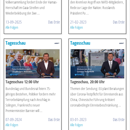
Vollversammlung fordert Ende der Hamas-
den Kreml vor Angriff von NATO-Mitgliedern,
Herrschaft im Gaza-Streifen und
Rede zur Lage der Nation: Russlands
Wiederbelebung der Zwe ...
Präsident Pu ...
13-09-2025
Das Erste
21-02-2023
Das Erste
Alle Folgen
Alle Folgen
Tagesschau
Tagesschau
Tagesschau 12:00 Uhr
Tagesschau, 20:00 Uhr
Bundestag und Bundesrat feiern 75-
Themen der Sendung: EU plant Beratungen
jähriges Bestehen, Politiker fordern mehr
über Corona-Testpflicht für Einreisende aus
Terrorbekämpfung nach Anschlag in
China, Chinesische Führung kritisiert
Solingen, Frankreichs neuer
coronabedingte Einreisebeschränkung ...
Premierminister Barnier will ...
07-09-2024
Das Erste
03-01-2023
Das Erste
Alle Folgen
Alle Folgen