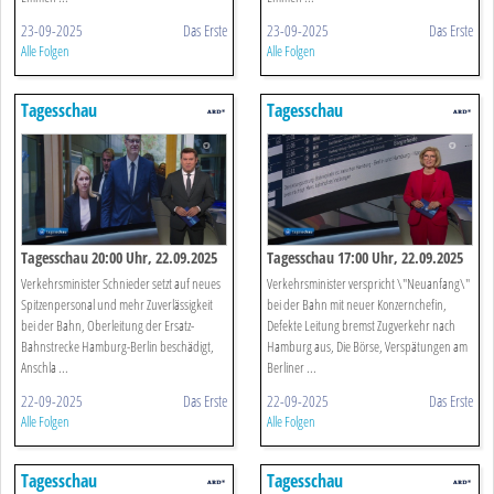
23-09-2025
Das Erste
23-09-2025
Das Erste
Alle Folgen
Alle Folgen
Tagesschau
Tagesschau
Tagesschau 20:00 Uhr, 22.09.2025
Tagesschau 17:00 Uhr, 22.09.2025
Verkehrsminister Schnieder setzt auf neues
Verkehrsminister verspricht \"Neuanfang\"
Spitzenpersonal und mehr Zuverlässigkeit
bei der Bahn mit neuer Konzernchefin,
bei der Bahn, Oberleitung der Ersatz-
Defekte Leitung bremst Zugverkehr nach
Bahnstrecke Hamburg-Berlin beschädigt,
Hamburg aus, Die Börse, Verspätungen am
Anschla ...
Berliner ...
22-09-2025
Das Erste
22-09-2025
Das Erste
Alle Folgen
Alle Folgen
Tagesschau
Tagesschau