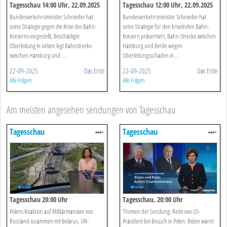
Tagesschau 14:00 Uhr, 22.09.2025
Tagesschau 12:00 Uhr, 22.09.2025
Bundesverkehrsminister Schnieder hat
Bundesverkehrsminister Schnieder hat
seine Strategie gegen die Krise des Bahn-
seine Strategie für den kriselnden Bahn-
Konzerns vorgestellt, Beschädigte
Konzern präsentiert, Bahn-Strecke zwischen
Oberleitung in Uelzen legt Bahnstrecke
Hamburg und Berlin wegen
zwischen Hamburg und ...
Oberleitungsschaden in ...
22-09-2025
Das Erste
22-09-2025
Das Erste
Alle Folgen
Alle Folgen
Am meisten angesehen sendungen von Tagesschau
Tagesschau
Tagesschau
Tagesschau 20:00 Uhr
Tagesschau, 20:00 Uhr
Polens Reaktion auf Militärmanöver von
Themen der Sendung: Rede von US-
Russland zusammen mit Belarus, UN-
Präsident bei Besuch in Polen: Biden warnt