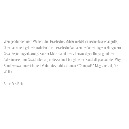
Wenige Stunden nach Waffenruhe: Israelisches Militär meldet iranische Raketenangriffe,
Offenbar erneut getötete Zivilisten durch israelische Soldaten bei Verteilung von Hilfsgütern in
Gaza, Regierungserklärung: Kanzler Merz mahnt menschenwürdigen Umgang mit den
Palästinensern im Gazastreifen an, undeskabinett bringt neuen Haushaltsplan auf den Weg,
Bundesverwaltungericht hebt Verbot des rechtsextremen \"Compact\"-Magazins auf, Das
Wetter
Bron: Das Erste