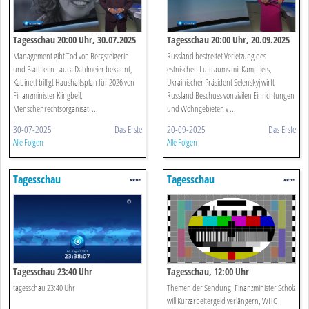
Tagesschau 20:00 Uhr, 30.07.2025
Tagesschau 20:00 Uhr, 20.09.2025
Management gibt Tod von Bergsteigerin
Russland bestreitet Verletzung des
und Biathletin Laura Dahlmeier bekannt,
estnischen Luftraums mit Kampfjets,
Kabinett billigt Haushaltsplan für 2026 von
Ukrainischer Präsident Selenskyj wirft
Finanzminister Klingbeil,
Russland Beschuss von zivilen Einrichtungen
Menschenrechtsorganisati ...
und Wohngebieten v ...
30-07-2025
Das Erste
20-09-2025
Das Erste
Alle Folgen
Alle Folgen
Tagesschau
Tagesschau
Tagesschau 23:40 Uhr
Tagesschau, 12:00 Uhr
tagesschau 23:40 Uhr
Themen der Sendung: Finanzminister Scholz
will Kurzarbeitergeld verlängern, WHO