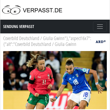
Sendung Verpasst
SENDUNG VERPASST
Coverbild Deutschland / Giulia Gwinn"},"aspect16x7":
{"alt":"Coverbild Deutschland / Giulia Gwinn