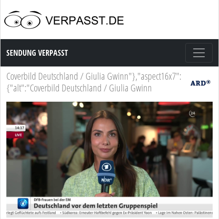
Sendung Verpasst
SENDUNG VERPASST
Coverbild Deutschland / Giulia Gwinn"},"aspect16x7":
{"alt":"Coverbild Deutschland / Giulia Gwinn