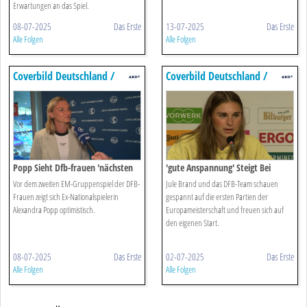
Erwartungen an das Spiel.
08-07-2025
Das Erste
13-07-2025
Das Erste
Alle Folgen
Alle Folgen
Coverbild Deutschland /
Coverbild Deutschland /
Giulia Gwinn"},"aspect16x7":
Giulia Gwinn"},"aspect16x7":
{"alt":"coverbild Deutschland
{"alt":"coverbild Deutschland
/ Giulia Gwinn
/ Giulia Gwinn
Popp Sieht Dfb-frauen 'nächsten
'gute Anspannung' Steigt Bei
Dreier Holen'
Brand Und Co.
Vor dem zweiten EM-Gruppenspiel der DFB-
Jule Brand und das DFB-Team schauen
Frauen zeigt sich Ex-Nationalspielerin
gespannt auf die ersten Partien der
Alexandra Popp optimistisch.
Europameisterschaft und freuen sich auf
den eigenen Start.
08-07-2025
Das Erste
02-07-2025
Das Erste
Alle Folgen
Alle Folgen