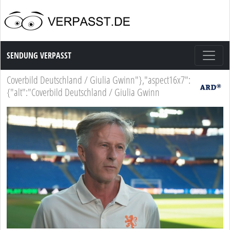
Sendung Verpasst
SENDUNG VERPASST
Coverbild Deutschland / Giulia Gwinn"},"aspect16x7":
{"alt":"Coverbild Deutschland / Giulia Gwinn