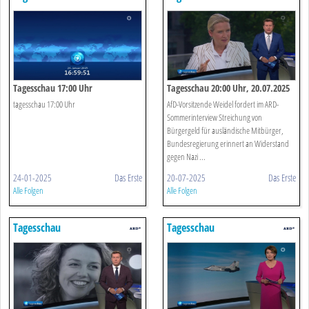
Tagesschau 17:00 Uhr
Tagesschau 20:00 Uhr, 20.07.2025
tagesschau 17:00 Uhr
AfD-Vorsitzende Weidel fordert im ARD-
Sommerinterview Streichung von
Bürgergeld für ausländische Mitbürger,
Bundesregierung erinnert an Widerstand
gegen Nazi ...
24-01-2025
Das Erste
20-07-2025
Das Erste
Alle Folgen
Alle Folgen
Tagesschau
Tagesschau