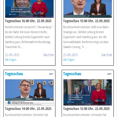
Tagesschau 16:00 Uhr, 22.09.2025
Tagesschau 15:00 Uhr, 22.09.2025
Verkehrsminister verspricht \"Neuanfang\"
Bundesverkehrsminister stellt neue Bahn-
bei der Bahn mit neuer Konzernchefin,
Strategie vor, Defekte Leitung bremst
Defekte Leitung bremst Zugverkehr nach
Zugverkehr nach Hamburg aus, Vor UN-
Hamburg aus, Richterwahl im Bundestag,
Generaldebatte: Konferenz ringt um Zwei-
Trauerfeier fü ...
Staaten-Lösung, Tr ...
22-09-2025
Das Erste
22-09-2025
Das Erste
Alle Folgen
Alle Folgen
Tagesschau
Tagesschau
Tagesschau 14:00 Uhr, 22.09.2025
Tagesschau 12:00 Uhr, 22.09.2025
Bundesverkehrsminister Schnieder hat
Bundesverkehrsminister Schnieder hat