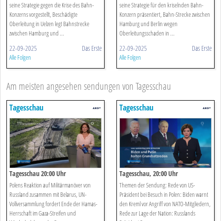
seine Strategie gegen die Krise des Bahn-
seine Strategie für den kriselnden Bahn-
Konzerns vorgestellt, Beschädigte
Konzern präsentiert, Bahn-Strecke zwischen
Oberleitung in Uelzen legt Bahnstrecke
Hamburg und Berlin wegen
zwischen Hamburg und ...
Oberleitungsschaden in ...
22-09-2025
Das Erste
22-09-2025
Das Erste
Alle Folgen
Alle Folgen
Am meisten angesehen sendungen von Tagesschau
Tagesschau
Tagesschau
Tagesschau 20:00 Uhr
Tagesschau, 20:00 Uhr
Polens Reaktion auf Militärmanöver von
Themen der Sendung: Rede von US-
Russland zusammen mit Belarus, UN-
Präsident bei Besuch in Polen: Biden warnt
Vollversammlung fordert Ende der Hamas-
den Kreml vor Angriff von NATO-Mitgliedern,
Herrschaft im Gaza-Streifen und
Rede zur Lage der Nation: Russlands