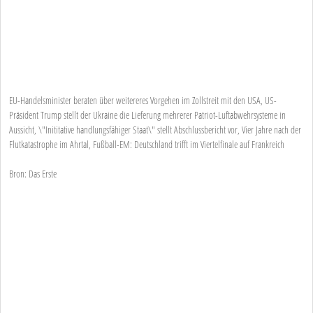
EU-Handelsminister beraten über weitereres Vorgehen im Zollstreit mit den USA, US-
Präsident Trump stellt der Ukraine die Lieferung mehrerer Patriot-Luftabwehrsysteme in
Aussicht, \"Inititative handlungsfähiger Staat\" stellt Abschlussbericht vor, Vier Jahre nach der
Flutkatastrophe im Ahrtal, Fußball-EM: Deutschland trifft im Viertelfinale auf Frankreich
Bron: Das Erste