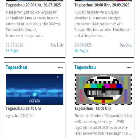
Tagesschau 20:00 Uhr, 30.07.2025
Tagesschau 20:00 Uhr, 20.09.2025
Management gibt Tod von Bergsteigerin
Russland bestreitet Verletzung des
und Biathletin Laura Dahlmeier bekannt,
estnischen Luftraums mit Kampfjets,
Kabinett billigt Haushaltsplan für 2026 von
Ukrainischer Präsident Selenskyj wirft
Finanzminister Klingbeil,
Russland Beschuss von zivilen Einrichtungen
Menschenrechtsorganisati ...
und Wohngebieten v ...
30-07-2025
Das Erste
20-09-2025
Das Erste
Alle Folgen
Alle Folgen
Tagesschau
Tagesschau
Tagesschau 23:40 Uhr
Tagesschau, 12:00 Uhr
tagesschau 23:40 Uhr
Themen der Sendung: Finanzminister Scholz
will Kurzarbeitergeld verlängern, WHO
registriert mit fast 300.000 neuen Corona-
Fällen so viele wie noch nie seit Beginn der ...