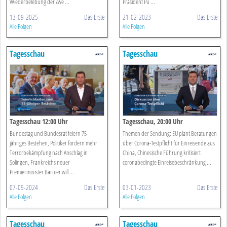
Wiederbelebung der Zwe ...
Präsident Pu ...
13-09-2025
Das Erste
21-02-2023
Das Erste
Alle Folgen
Alle Folgen
Tagesschau
Tagesschau
Tagesschau 12:00 Uhr
Tagesschau, 20:00 Uhr
Bundestag und Bundesrat feiern 75-
Themen der Sendung: EU plant Beratungen
jähriges Bestehen, Politiker fordern mehr
über Corona-Testpflicht für Einreisende aus
Terrorbekämpfung nach Anschlag in
China, Chinesische Führung kritisiert
Solingen, Frankreichs neuer
coronabedingte Einreisebeschränkung ...
Premierminister Barnier will ...
07-09-2024
Das Erste
03-01-2023
Das Erste
Alle Folgen
Alle Folgen
Tagesschau
Tagesschau