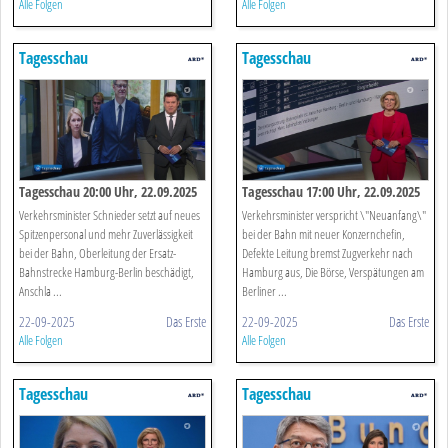
Alle Folgen
Alle Folgen
Tagesschau
Tagesschau
Tagesschau 20:00 Uhr, 22.09.2025
Tagesschau 17:00 Uhr, 22.09.2025
Verkehrsminister Schnieder setzt auf neues
Verkehrsminister verspricht \"Neuanfang\"
Spitzenpersonal und mehr Zuverlässigkeit
bei der Bahn mit neuer Konzernchefin,
bei der Bahn, Oberleitung der Ersatz-
Defekte Leitung bremst Zugverkehr nach
Bahnstrecke Hamburg-Berlin beschädigt,
Hamburg aus, Die Börse, Verspätungen am
Anschla ...
Berliner ...
22-09-2025
Das Erste
22-09-2025
Das Erste
Alle Folgen
Alle Folgen
Tagesschau
Tagesschau