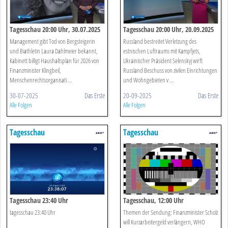
Tagesschau 20:00 Uhr, 30.07.2025
Tagesschau 20:00 Uhr, 20.09.2025
Management gibt Tod von Bergsteigerin
Russland bestreitet Verletzung des
und Biathletin Laura Dahlmeier bekannt,
estnischen Luftraums mit Kampfjets,
Kabinett billigt Haushaltsplan für 2026 von
Ukrainischer Präsident Selenskyj wirft
Finanzminister Klingbeil,
Russland Beschuss von zivilen Einrichtungen
Menschenrechtsorganisati ...
und Wohngebieten v ...
30-07-2025
Das Erste
20-09-2025
Das Erste
Alle Folgen
Alle Folgen
Tagesschau
Tagesschau
Tagesschau 23:40 Uhr
Tagesschau, 12:00 Uhr
tagesschau 23:40 Uhr
Themen der Sendung: Finanzminister Scholz
will Kurzarbeitergeld verlängern, WHO