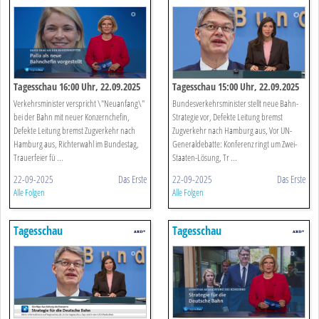
Tagesschau 16:00 Uhr, 22.09.2025
Tagesschau 15:00 Uhr, 22.09.2025
Verkehrsminister verspricht \"Neuanfang\"
Bundesverkehrsminister stellt neue Bahn-
bei der Bahn mit neuer Konzernchefin,
Strategie vor, Defekte Leitung bremst
Defekte Leitung bremst Zugverkehr nach
Zugverkehr nach Hamburg aus, Vor UN-
Hamburg aus, Richterwahl im Bundestag,
Generaldebatte: Konferenz ringt um Zwei-
Trauerfeier fü ...
Staaten-Lösung, Tr ...
22-09-2025
Das Erste
22-09-2025
Das Erste
Alle Folgen
Alle Folgen
Tagesschau
Tagesschau