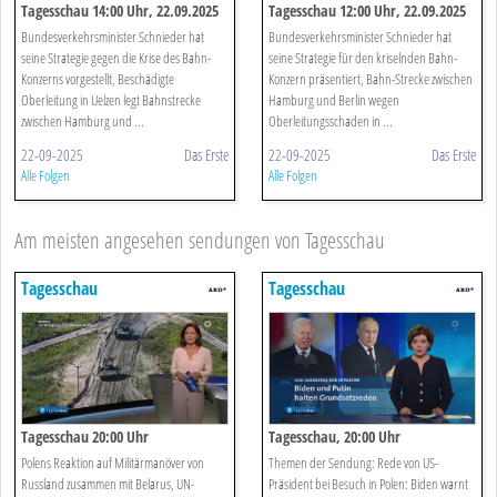
Tagesschau 14:00 Uhr, 22.09.2025
Tagesschau 12:00 Uhr, 22.09.2025
Bundesverkehrsminister Schnieder hat
Bundesverkehrsminister Schnieder hat
seine Strategie gegen die Krise des Bahn-
seine Strategie für den kriselnden Bahn-
Konzerns vorgestellt, Beschädigte
Konzern präsentiert, Bahn-Strecke zwischen
Oberleitung in Uelzen legt Bahnstrecke
Hamburg und Berlin wegen
zwischen Hamburg und ...
Oberleitungsschaden in ...
22-09-2025
Das Erste
22-09-2025
Das Erste
Alle Folgen
Alle Folgen
Am meisten angesehen sendungen von Tagesschau
Tagesschau
Tagesschau
Tagesschau 20:00 Uhr
Tagesschau, 20:00 Uhr
Polens Reaktion auf Militärmanöver von
Themen der Sendung: Rede von US-
Russland zusammen mit Belarus, UN-
Präsident bei Besuch in Polen: Biden warnt