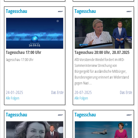
Tagesschau
Tagesschau
Tagesschau 17:00 Uhr
Tagesschau 20:00 Uhr, 20.07.2025
tagesschau 17:00 Uhr
AfD-Vorsitzende Weidel fordert im ARD-
Sommerinterview Streichung von
Bürgergeld für ausländische Mitbürger,
Bundesregierung erinnert an Widerstand
gegen Nazi ...
24-01-2025
Das Erste
20-07-2025
Das Erste
Alle Folgen
Alle Folgen
Tagesschau
Tagesschau