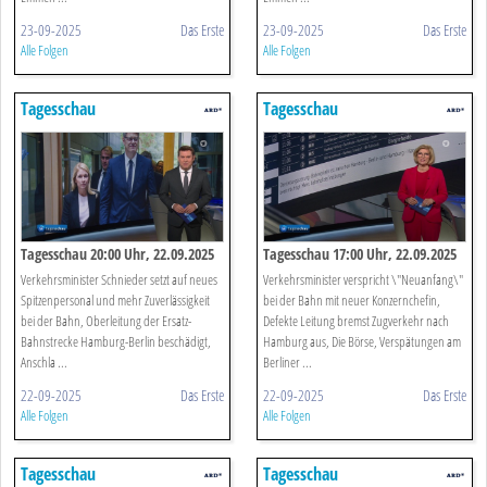
23-09-2025
Das Erste
23-09-2025
Das Erste
Alle Folgen
Alle Folgen
Tagesschau
Tagesschau
Tagesschau 20:00 Uhr, 22.09.2025
Tagesschau 17:00 Uhr, 22.09.2025
Verkehrsminister Schnieder setzt auf neues
Verkehrsminister verspricht \"Neuanfang\"
Spitzenpersonal und mehr Zuverlässigkeit
bei der Bahn mit neuer Konzernchefin,
bei der Bahn, Oberleitung der Ersatz-
Defekte Leitung bremst Zugverkehr nach
Bahnstrecke Hamburg-Berlin beschädigt,
Hamburg aus, Die Börse, Verspätungen am
Anschla ...
Berliner ...
22-09-2025
Das Erste
22-09-2025
Das Erste
Alle Folgen
Alle Folgen
Tagesschau
Tagesschau