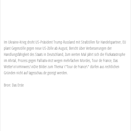
Im Ukraine-Krieg droht US-Präsident Trump Russland mit Strafzöllen für Handelspartner, EU
plant Gegenzölle gegen neue US-Zölle ab August, Bericht über Verbesserungen der
Handlungsfähigkeit des Staats in Deutschland, Zum vierten Mal jährt sich die Flutkatastrophe
im Ahrtal, Prozess gegen Palliativ-Arzt wegen mehrfachen Mordes, Tour de France, Das
Wetter\n\nHinweis:\nDie Bilder zum Thema \"Tour de France\" dürfen aus rechtlichen
Gründen nicht auf tagesschau.de gezeigt werden.
Bron: Das Erste