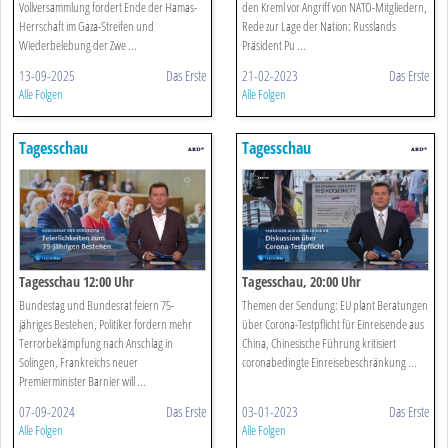
Vollversammlung fordert Ende der Hamas-
den Kreml vor Angriff von NATO-Mitgliedern,
Herrschaft im Gaza-Streifen und
Rede zur Lage der Nation: Russlands
Wiederbelebung der Zwe ...
Präsident Pu ...
13-09-2025
Das Erste
21-02-2023
Das Erste
Alle Folgen
Alle Folgen
Tagesschau
Tagesschau
Tagesschau 12:00 Uhr
Tagesschau, 20:00 Uhr
Bundestag und Bundesrat feiern 75-
Themen der Sendung: EU plant Beratungen
jähriges Bestehen, Politiker fordern mehr
über Corona-Testpflicht für Einreisende aus
Terrorbekämpfung nach Anschlag in
China, Chinesische Führung kritisiert
Solingen, Frankreichs neuer
coronabedingte Einreisebeschränkung ...
Premierminister Barnier will ...
07-09-2024
Das Erste
03-01-2023
Das Erste
Alle Folgen
Alle Folgen