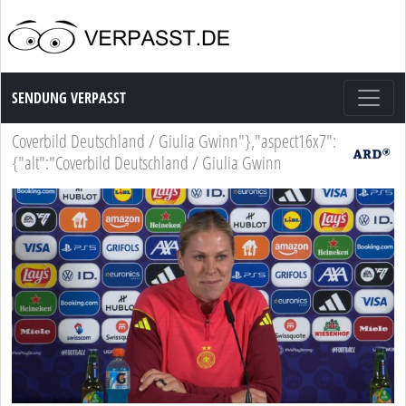
Sendung Verpasst
SENDUNG VERPASST
Coverbild Deutschland / Giulia Gwinn"},"aspect16x7":
{"alt":"Coverbild Deutschland / Giulia Gwinn