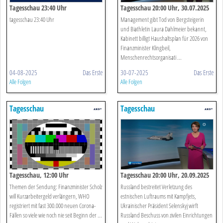
Tagesschau 23:40 Uhr
Tagesschau 20:00 Uhr, 30.07.2025
tagesschau 23:40 Uhr
Management gibt Tod von Bergsteigerin
und Biathletin Laura Dahlmeier bekannt,
Kabinett billigt Haushaltsplan für 2026 von
Finanzminister Klingbeil,
Menschenrechtsorganisati ...
04-08-2025
Das Erste
30-07-2025
Das Erste
Alle Folgen
Alle Folgen
Tagesschau
Tagesschau
Tagesschau, 12:00 Uhr
Tagesschau 20:00 Uhr, 20.09.2025
Themen der Sendung: Finanzminister Scholz
Russland bestreitet Verletzung des
will Kurzarbeitergeld verlängern, WHO
estnischen Luftraums mit Kampfjets,
registriert mit fast 300.000 neuen Corona-
Ukrainischer Präsident Selenskyj wirft
Fällen so viele wie noch nie seit Beginn der ...
Russland Beschuss von zivilen Einrichtungen