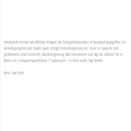
Ukrainische Armee hat offenbar Anlagen der Energieinfrastruktur in Russland angegriffen, Ex-
Verteidigungsminister Israels Gantz schlägt Einheitsregierung vor, Feuer in Spanien sind
größtenteils unter Kontrolle, Bundesregierung lädt Interessierte zum Tag der offenen Tür in
Berlin ein, Computerspielemesse \"Gamescom\" in Köln endet, Das Wetter
Bron: Das Erste