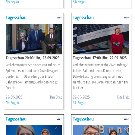
Alle Folgen
Alle Folgen
Tagesschau
Tagesschau
Tagesschau 20:00 Uhr, 22.09.2025
Tagesschau 17:00 Uhr, 22.09.2025
Verkehrsminister Schnieder setzt auf neues
Verkehrsminister verspricht \"Neuanfang\"
Spitzenpersonal und mehr Zuverlässigkeit
bei der Bahn mit neuer Konzernchefin,
bei der Bahn, Oberleitung der Ersatz-
Defekte Leitung bremst Zugverkehr nach
Bahnstrecke Hamburg-Berlin beschädigt,
Hamburg aus, Die Börse, Verspätungen am
Anschla ...
Berliner ...
22-09-2025
Das Erste
22-09-2025
Das Erste
Alle Folgen
Alle Folgen
Tagesschau
Tagesschau