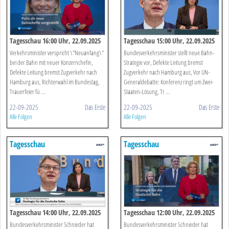
Tagesschau 16:00 Uhr, 22.09.2025
Tagesschau 15:00 Uhr, 22.09.2025
Verkehrsminister verspricht \"Neuanfang\"
Bundesverkehrsminister stellt neue Bahn-
bei der Bahn mit neuer Konzernchefin,
Strategie vor, Defekte Leitung bremst
Defekte Leitung bremst Zugverkehr nach
Zugverkehr nach Hamburg aus, Vor UN-
Hamburg aus, Richterwahl im Bundestag,
Generaldebatte: Konferenz ringt um Zwei-
Trauerfeier fü ...
Staaten-Lösung, Tr ...
22-09-2025
Das Erste
22-09-2025
Das Erste
Alle Folgen
Alle Folgen
Tagesschau
Tagesschau
Tagesschau 14:00 Uhr, 22.09.2025
Tagesschau 12:00 Uhr, 22.09.2025
Bundesverkehrsminister Schnieder hat
Bundesverkehrsminister Schnieder hat