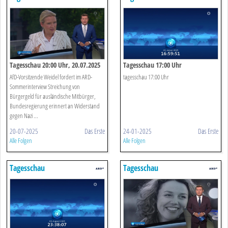
Tagesschau 20:00 Uhr, 20.07.2025
Tagesschau 17:00 Uhr
AfD-Vorsitzende Weidel fordert im ARD-
tagesschau 17:00 Uhr
Sommerinterview Streichung von
Bürgergeld für ausländische Mitbürger,
Bundesregierung erinnert an Widerstand
gegen Nazi ...
20-07-2025
Das Erste
24-01-2025
Das Erste
Alle Folgen
Alle Folgen
Tagesschau
Tagesschau