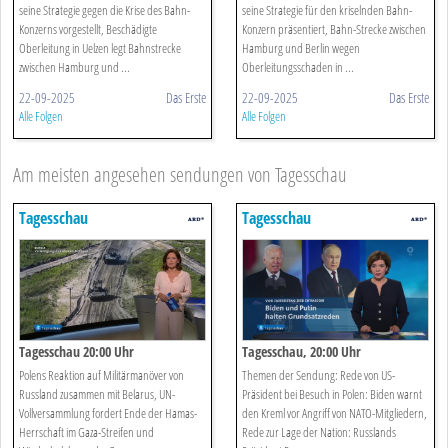
seine Strategie gegen die Krise des Bahn-
seine Strategie für den kriselnden Bahn-
Konzerns vorgestellt, Beschädigte
Konzern präsentiert, Bahn-Strecke zwischen
Oberleitung in Uelzen legt Bahnstrecke
Hamburg und Berlin wegen
zwischen Hamburg und ...
Oberleitungsschaden in ...
22-09-2025
Das Erste
22-09-2025
Das Erste
Alle Folgen
Alle Folgen
Am meisten angesehen sendungen von Tagesschau
Tagesschau
Tagesschau
Tagesschau 20:00 Uhr
Tagesschau, 20:00 Uhr
Polens Reaktion auf Militärmanöver von
Themen der Sendung: Rede von US-
Russland zusammen mit Belarus, UN-
Präsident bei Besuch in Polen: Biden warnt
Vollversammlung fordert Ende der Hamas-
den Kreml vor Angriff von NATO-Mitgliedern,
Herrschaft im Gaza-Streifen und
Rede zur Lage der Nation: Russlands