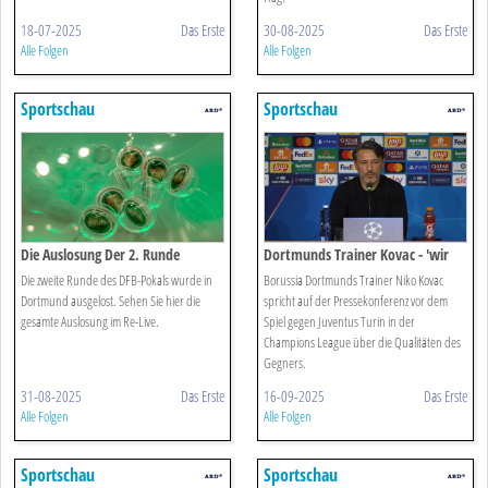
18-07-2025
Das Erste
30-08-2025
Das Erste
Alle Folgen
Alle Folgen
Sportschau
Sportschau
Die Auslosung Der 2. Runde
Dortmunds Trainer Kovac - 'wir
Müssen Uns Strecken'
Die zweite Runde des DFB-Pokals wurde in
Borussia Dortmunds Trainer Niko Kovac
Dortmund ausgelost. Sehen Sie hier die
spricht auf der Pressekonferenz vor dem
gesamte Auslosung im Re-Live.
Spiel gegen Juventus Turin in der
Champions League über die Qualitäten des
Gegners.
31-08-2025
Das Erste
16-09-2025
Das Erste
Alle Folgen
Alle Folgen
Sportschau
Sportschau