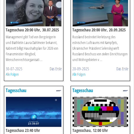
Tagesschau 20:00 Uhr, 30.07.2025
Tagesschau 20:00 Uhr, 20.09.2025
Management gibt Tod von Bergsteigerin
Russland bestreitet Verletzung des
und Biathletin Laura Dahlmeier bekannt,
estnischen Luftraums mit Kampfjets,
Kabinett billigt Haushaltsplan für 2026 von
Ukrainischer Präsident Selenskyj wirft
Finanzminister Klingbeil,
Russland Beschuss von zivilen Einrichtungen
Menschenrechtsorganisati ...
und Wohngebieten v ...
30-07-2025
Das Erste
20-09-2025
Das Erste
Alle Folgen
Alle Folgen
Tagesschau
Tagesschau
Tagesschau 23:40 Uhr
Tagesschau, 12:00 Uhr