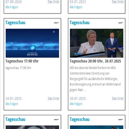
07-09-2024
Das Erste
03-01-2023
Das Erste
Alle Folgen
Alle Folgen
Tagesschau
Tagesschau
Tagesschau 17:00 Uhr
Tagesschau 20:00 Uhr, 20.07.2025
tagesschau 17:00 Uhr
AfD-Vorsitzende Weidel fordert im ARD-
Sommerinterview Streichung von
Bürgergeld für ausländische Mitbürger,
Bundesregierung erinnert an Widerstand
gegen Nazi ...
24-01-2025
Das Erste
20-07-2025
Das Erste
Alle Folgen
Alle Folgen
Tagesschau
Tagesschau