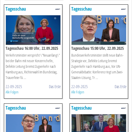
Tagesschau
Tagesschau
Tagesschau 16:00 Uhr, 22.09.2025
Tagesschau 15:00 Uhr, 22.09.2025
Verkehrsminister verspricht \"Neuanfang\"
Bundesverkehrsminister stellt neue Bahn-
bei der Bahn mit neuer Konzernchefin,
Strategie vor, Defekte Leitung bremst
Defekte Leitung bremst Zugverkehr nach
Zugverkehr nach Hamburg aus, Vor UN-
Hamburg aus, Richterwahl im Bundestag,
Generaldebatte: Konferenz ringt um Zwei-
Trauerfeier fü ...
Staaten-Lösung, Tr ...
22-09-2025
Das Erste
22-09-2025
Das Erste
Alle Folgen
Alle Folgen
Tagesschau
Tagesschau