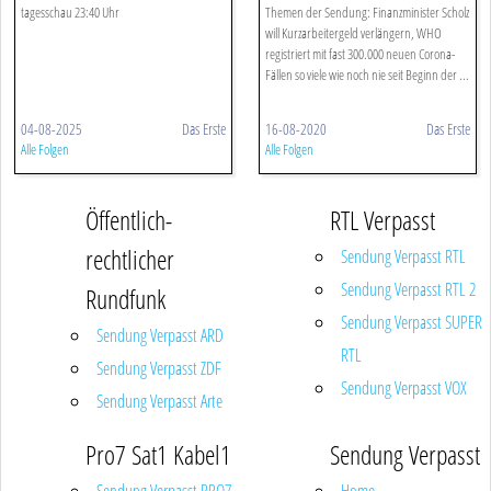
tagesschau 23:40 Uhr
Themen der Sendung: Finanzminister Scholz
will Kurzarbeitergeld verlängern, WHO
registriert mit fast 300.000 neuen Corona-
Fällen so viele wie noch nie seit Beginn der ...
04-08-2025
Das Erste
16-08-2020
Das Erste
Alle Folgen
Alle Folgen
Öffentlich-
RTL Verpasst
rechtlicher
Sendung Verpasst RTL
Sendung Verpasst RTL 2
Rundfunk
Sendung Verpasst SUPER
Sendung Verpasst ARD
RTL
Sendung Verpasst ZDF
Sendung Verpasst VOX
Sendung Verpasst Arte
Pro7 Sat1 Kabel1
Sendung Verpasst