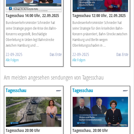
Tagesschau 14:00 Uhr, 22.09.2025
Tagesschau 12:00 Uhr, 22.09.2025
Bundesverkehrsminister Schnieder hat
Bundesverkehrsminister Schnieder hat
seine Strategie gegen die Krise des Bahn-
seine Strategie für den kriselnden Bahn-
Konzerns vorgestellt, Beschädigte
Konzern präsentiert, Bahn-Strecke zwischen
Oberleitung in Uelzen legt Bahnstrecke
Hamburg und Berlin wegen
zwischen Hamburg und ...
Oberleitungsschaden in ...
22-09-2025
Das Erste
22-09-2025
Das Erste
Alle Folgen
Alle Folgen
Am meisten angesehen sendungen von Tagesschau
Tagesschau
Tagesschau
Tagesschau 20:00 Uhr
Tagesschau, 20:00 Uhr