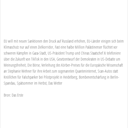
EU will mit neuen Sanktionen den Druck auf Russland erhöhen, EU-Länder einigen sich beim
Klimaschutz nur auf einen Zielkorridor, Fast eine halbe Million Palästinenser flüchtet vor
schweren Kämpfen in Gaza-Stadt, US-Präsident Trump und Chinas Staatschef Xi telefoniere
über die Zukunft von TikTok in den USA, Gesetzentwurf der Demokraten in US-Debatte um
Meinungsfreiheit, Die Börse, Verleihung des Körber-Preises für die Europäische Wissenschaft
an Stephanie Wehner für ihre Arbeit zum sogenannten Quanteninternet, Scan-Autos statt
Knöllchen für Falschparker bei Pilotprojekt in Heidelberg, Bombenentschärfung in Berlin-
Spandau, Spätsommer im Herbst, Das Wetter
Bron: Das Erste