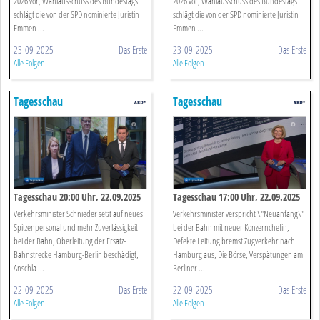
2026 vor, Wahlausschuss des Bundestags
2026 vor, Wahlausschuss des Bundestags
schlägt die von der SPD nominierte Juristin
schlägt die von der SPD nominierte Juristin
Emmen ...
Emmen ...
23-09-2025
Das Erste
23-09-2025
Das Erste
Alle Folgen
Alle Folgen
Tagesschau
Tagesschau
Tagesschau 20:00 Uhr, 22.09.2025
Tagesschau 17:00 Uhr, 22.09.2025
Verkehrsminister Schnieder setzt auf neues
Verkehrsminister verspricht \"Neuanfang\"
Spitzenpersonal und mehr Zuverlässigkeit
bei der Bahn mit neuer Konzernchefin,
bei der Bahn, Oberleitung der Ersatz-
Defekte Leitung bremst Zugverkehr nach
Bahnstrecke Hamburg-Berlin beschädigt,
Hamburg aus, Die Börse, Verspätungen am
Anschla ...
Berliner ...
22-09-2025
Das Erste
22-09-2025
Das Erste
Alle Folgen
Alle Folgen