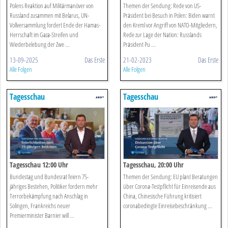
Polens Reaktion auf Militärmanöver von
Themen der Sendung: Rede von US-
Russland zusammen mit Belarus, UN-
Präsident bei Besuch in Polen: Biden warnt
Vollversammlung fordert Ende der Hamas-
den Kreml vor Angriff von NATO-Mitgliedern,
Herrschaft im Gaza-Streifen und
Rede zur Lage der Nation: Russlands
Wiederbelebung der Zwe ...
Präsident Pu ...
13-09-2025
Das Erste
21-02-2023
Das Erste
Alle Folgen
Alle Folgen
Tagesschau
Tagesschau
Tagesschau 12:00 Uhr
Tagesschau, 20:00 Uhr
Bundestag und Bundesrat feiern 75-
Themen der Sendung: EU plant Beratungen
jähriges Bestehen, Politiker fordern mehr
über Corona-Testpflicht für Einreisende aus
Terrorbekämpfung nach Anschlag in
China, Chinesische Führung kritisiert
Solingen, Frankreichs neuer
coronabedingte Einreisebeschränkung ...
Premierminister Barnier will ...