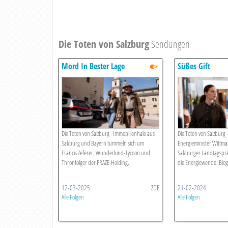
Die Toten von Salzburg
Sendungen
Mord In Bester Lage
Süßes Gift
Die Toten von Salzburg - Immobilienhaie aus
Die Toten von Salzburg 
Salzburg und Bayern tummeln sich um
Energieminister Wittm
Francis Zeferer, Wunderkind-Tycoon und
Salzburger Landtagspr
Thronfolger der FRAZE-Holding.
die Energiewende: Biog
12-03-2025
ZDF
21-02-2024
Alle Folgen
Alle Folgen