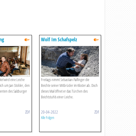
ng
Wolf Im Schafspelz
el wird eine Leiche
Freitags nimmt Sebastian Palfinger die
ich um Jan Stickler, den
Beichte seiner Mitbrüder im Kloster ab. Doch
enten des Salzburger
dieses Mal öffnet er das Türchen des
Beichtstuhls einer Leiche.
ZDF
20-04-2022
ZDF
Alle Folgen