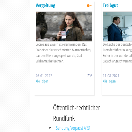
Vergeltung
Treibgut
Leonie aus Bayern ist verschwunden. Das
Die Leiche der deutsch
Foto eines blutverschmierten Marmortisches,
Fremdenführerin Kang 
das den Eltern zugespielt wurde, lässt
Koffer in der wundersc
Schlimmes befürchten.
Salzach angeschwemmt
26-01-2022
ZDF
11-08-2021
Alle Folgen
Alle Folgen
Öffentlich-rechtlicher
Rundfunk
Sendung Verpasst ARD