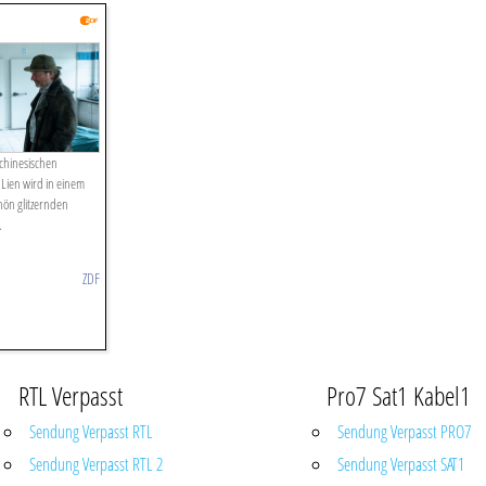
-chinesischen
Lien wird in einem
hön glitzernden
.
ZDF
RTL Verpasst
Pro7 Sat1 Kabel1
Sendung Verpasst RTL
Sendung Verpasst PRO7
Sendung Verpasst RTL 2
Sendung Verpasst SAT1