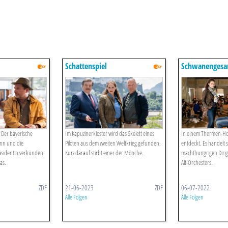
Schattenspiel
Schwanengesa
- Der bayerische
Im Kapuzinerkloster wird das Skelett eines
In einem Thermen-Hot
ann und die
Piloten aus dem zweiten Weltkrieg gefunden.
entdeckt. Es handelt s
äsidentin verkünden
Kurz darauf stirbt einer der Mönche.
machthungrigen Dirig
as.
Alt-Orchesters.
ZDF
21-06-2023
ZDF
06-07-2022
Alle Folgen
Alle Folgen