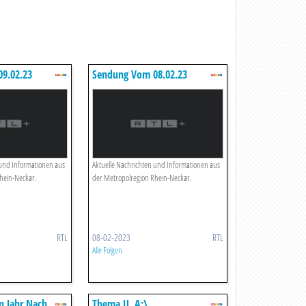
9.02.23
Sendung Vom 08.02.23
 und Informationen aus
Aktuelle Nachrichten und Informationen aus
hein-Neckar.
der Metropolregion Rhein-Neckar.
RTL
08-02-2023
RTL
Alle Folgen
n Jahr Nach
Thema U. A:\