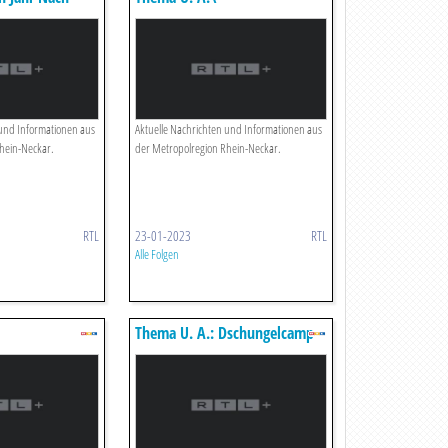
In Heidelberg
 und Informationen aus
Aktuelle Nachrichten und Informationen aus
hein-Neckar.
der Metropolregion Rhein-Neckar.
RTL
23-01-2023
RTL
Alle Folgen
Thema U. A.: Dschungelcamp
inisterin
2023 Startet - Ex-kandidat Im
t Zurück
Interview