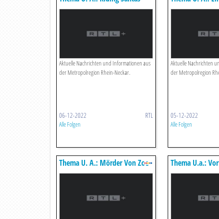
Auf Ihren Harleys Unterwegs
Ehrenamtlichen 
Aktuelle Nachrichten und Informationen aus
Aktuelle Nachrichten u
der Metropolregion Rhein-Neckar.
der Metropolregion Rh
06-12-2022
RTL
05-12-2022
Alle Folgen
Alle Folgen
Thema U. A.: Mörder Von Zoe
Thema U.a.: Vor
(17) Wieder Hinter Gitter
Sportaward Rhe