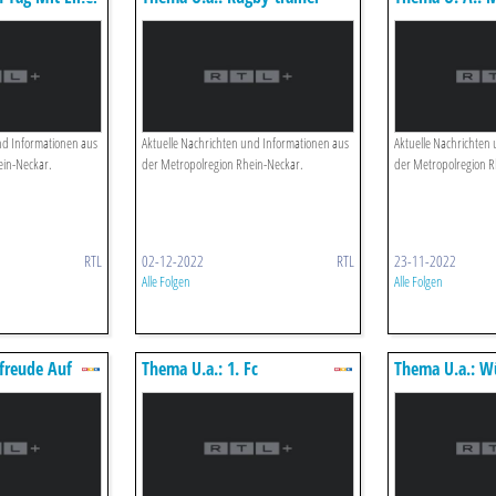
Helferin
Wegen Sexuellen Missbrauchs
Schnäppchen? 
Vor Gericht
Black Friday W
nd Informationen aus
Aktuelle Nachrichten und Informationen aus
Aktuelle Nachrichten
ein-Neckar.
der Metropolregion Rhein-Neckar.
der Metropolregion R
RTL
02-12-2022
RTL
23-11-2022
Alle Folgen
Alle Folgen
freude Auf
Thema U.a.: 1. Fc
Thema U.a.: W
in-neckar
Kaiserslautern Gegen
Absolute Mehr
Karlsruher Sc - Das Besondere
Aufeinandertreffen