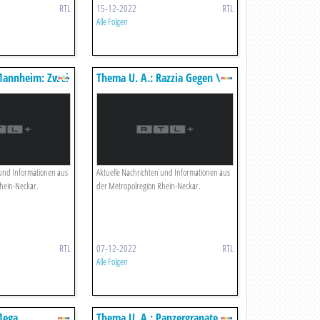
RTL
15-12-2022
RTL
Alle Folgen
Mannheim: Zwei
Thema U. A.: Razzia Gegen \
h Tödlichem
agt
 und Informationen aus
Aktuelle Nachrichten und Informationen aus
hein-Neckar.
der Metropolregion Rhein-Neckar.
RTL
07-12-2022
RTL
Alle Folgen
Mega
Thema U. A.: Panzergranate