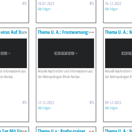
RTL
10-01-2023
RTL
16-12-2022
Alle Folgen
Alle Folgen
-virus Auf Dem
Thema U. A.: Frostwarnung:
Thema U. A.: 
Bis Zu Bis Zu Minus 19 Grad
Polizisten Nac
Einsatz Angekl
nd Informationen aus
Aktuelle Nachrichten und Informationen aus
Aktuelle Nachrichten
ein-Neckar.
der Metropolregion Rhein-Neckar.
der Metropolregion R
RTL
12-12-2022
RTL
09-12-2022
Alle Folgen
Alle Folgen
n Tag Mit Einer
Thema U.a.: Rugby-trainer
Thema U. A.: 