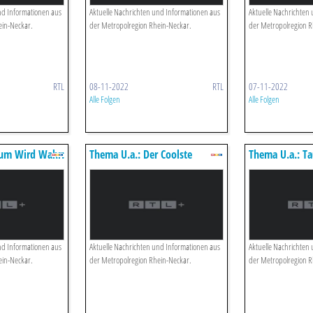
nd Informationen aus
Aktuelle Nachrichten und Informationen aus
Aktuelle Nachrichten
ein-Neckar.
der Metropolregion Rhein-Neckar.
der Metropolregion R
RTL
08-11-2022
RTL
07-11-2022
Alle Folgen
Alle Folgen
aum Wird Wahr:
Thema U.a.: Der Coolste
Thema U.a.: T
in Sein
Fahrlehrer Deutschlands
Kitaplätze Feh
nd Informationen aus
Aktuelle Nachrichten und Informationen aus
Aktuelle Nachrichten
ein-Neckar.
der Metropolregion Rhein-Neckar.
der Metropolregion R