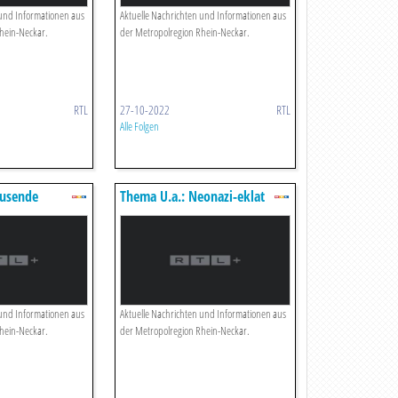
 und Informationen aus
Aktuelle Nachrichten und Informationen aus
hein-Neckar.
der Metropolregion Rhein-Neckar.
RTL
27-10-2022
RTL
Alle Folgen
ausende
Thema U.a.: Neonazi-eklat
len
Beim Sv Waldhof Mannheim
 und Informationen aus
Aktuelle Nachrichten und Informationen aus
hein-Neckar.
der Metropolregion Rhein-Neckar.