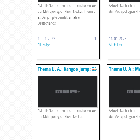
Aktuelle Nachrichten und Informationen aus
Aktuelle Nachrichten u
der Metropolregion Rhein-Neckar. Thema u.
der Metropolregion Rh
a.: Der jüngste Berufskraftfahrer
Deutschlands
19-01-2023
RTL
18-01-2023
Alle Folgen
Alle Folgen
Thema U. A.: Kangoo Jump: 50
Thema U. A.: M
Kilo In 2 Jahren Abnehmen
Polizisten Mit
Flammenwerfer
Aktuelle Nachrichten und Informationen aus
Aktuelle Nachrichten u
der Metropolregion Rhein-Neckar.
der Metropolregion Rh