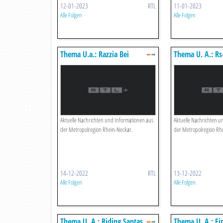
12-01-2023
RTL
11-01-2023
Alle Folgen
Alle Folgen
Thema U.a.: Razzia Bei
Thema U. A.: Rs
Klimakleber In Mannheim
Vormarsch
Aktuelle Nachrichten und Informationen aus
Aktuelle Nachrichten u
der Metropolregion Rhein-Neckar.
der Metropolregion Rh
14-12-2022
RTL
13-12-2022
Alle Folgen
Alle Folgen
Thema U. A.: Riding Santas
Thema U. A.: Ei