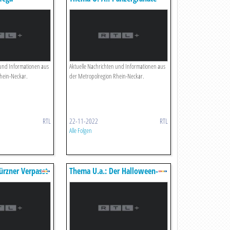
Das Bringt Die
Löst Evakuierung Aus
eek!
 und Informationen aus
Aktuelle Nachrichten und Informationen aus
hein-Neckar.
der Metropolregion Rhein-Neckar.
RTL
22-11-2022
RTL
Alle Folgen
ürzner Verpasst
Thema U.a.: Der Halloween-
heit
kostüm-trend 2022