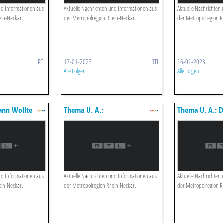
nd Informationen aus
Aktuelle Nachrichten und Informationen aus
Aktuelle Nachrichten
ein-Neckar.
der Metropolregion Rhein-Neckar.
der Metropolregion R
RTL
17-01-2023
RTL
16-01-2023
Alle Folgen
Alle Folgen
ann Wollte
Thema U. A.:
Thema U. A.: 
Weihnachtsbaum-weitwurf-
Ist Am Limit
n Anzünden
wm
nd Informationen aus
Aktuelle Nachrichten und Informationen aus
Aktuelle Nachrichten
ein-Neckar.
der Metropolregion Rhein-Neckar.
der Metropolregion R