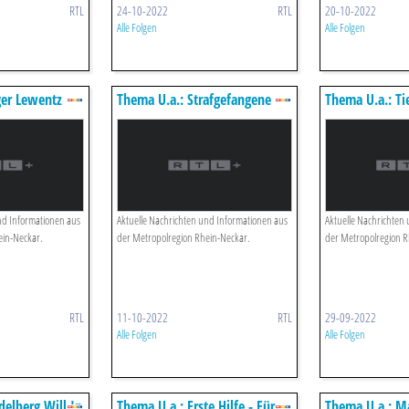
RTL
24-10-2022
RTL
20-10-2022
Alle Folgen
Alle Folgen
ger Lewentz
Thema U.a.: Strafgefangene
Thema U.a.: Tie
Bereiten Sich Auf Das Leben
Ein Schönes Le
Nach Dem Knast Vor
Handicap
nd Informationen aus
Aktuelle Nachrichten und Informationen aus
Aktuelle Nachrichten
ein-Neckar.
der Metropolregion Rhein-Neckar.
der Metropolregion R
RTL
11-10-2022
RTL
29-09-2022
Alle Folgen
Alle Folgen
delberg Will In
Thema U.a.: Erste Hilfe - Für
Thema U.a.: M