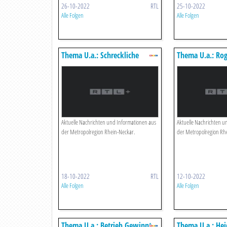
26-10-2022
RTL
25-10-2022
Alle Folgen
Alle Folgen
Thema U.a.: Schreckliche
Thema U.a.: Ro
Bluttat In Ludwigshafen
Tritt Zurück
Aktuelle Nachrichten und Informationen aus
Aktuelle Nachrichten u
der Metropolregion Rhein-Neckar.
der Metropolregion Rh
18-10-2022
RTL
12-10-2022
Alle Folgen
Alle Folgen
Thema U.a.: Betrieb Gewinnt
Thema U.a.: Hei