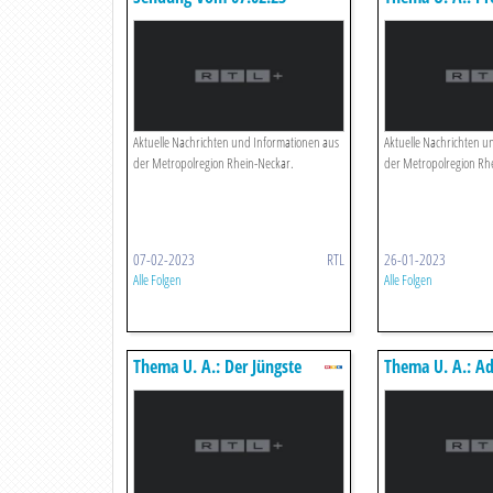
Dürfen E-scoote
Mehr Trinken?
Aktuelle Nachrichten und Informationen aus
Aktuelle Nachrichten u
der Metropolregion Rhein-Neckar.
der Metropolregion Rh
07-02-2023
RTL
26-01-2023
Alle Folgen
Alle Folgen
Thema U. A.: Der Jüngste
Thema U. A.: A
Berufskraftfahrer
Vor Spitzenspiel
Deutschlands