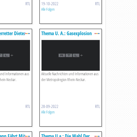
RTL
19-10-2022
RTL
Alle Folgen
rretter Dieter -
Thema U. A.: Gasexplosion
ben Trotz
Zerstört Existenz
 und Informationen aus
Aktuelle Nachrichten und Informationen aus
hein-Neckar.
der Metropolregion Rhein-Neckar.
RTL
28-09-2022
RTL
Alle Folgen
ann Fährt Mit
Thema U.a.: Die Wahl Der