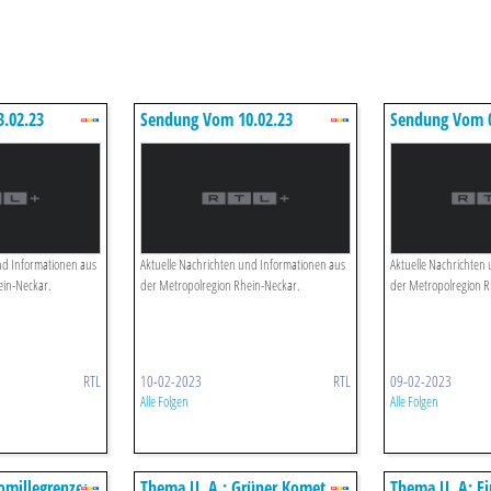
.02.23
Sendung Vom 10.02.23
Sendung Vom 0
nd Informationen aus
Aktuelle Nachrichten und Informationen aus
Aktuelle Nachrichten
ein-Neckar.
der Metropolregion Rhein-Neckar.
der Metropolregion R
RTL
10-02-2023
RTL
09-02-2023
Alle Folgen
Alle Folgen
omillegrenze:
Thema U. A.: Grüner Komet
Thema U. A: Ei