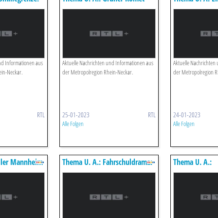
r-fahrer Bald
Am Himmel Zu Sehen
Dem Amoklauf 
nd Informationen aus
Aktuelle Nachrichten und Informationen aus
Aktuelle Nachrichten
ein-Neckar.
der Metropolregion Rhein-Neckar.
der Metropolregion R
RTL
25-01-2023
RTL
24-01-2023
Alle Folgen
Alle Folgen
dler Mannheim
Thema U. A.: Fahrschuldrama:
Thema U. A.:
40 % Durchfallquote!
Verteidigungsm
Lambrecht Trit