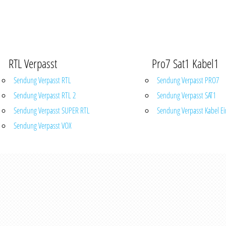
RTL Verpasst
Pro7 Sat1 Kabel1
Sendung Verpasst RTL
Sendung Verpasst PRO7
Sendung Verpasst RTL 2
Sendung Verpasst SAT1
Sendung Verpasst SUPER RTL
Sendung Verpasst Kabel Ei
Sendung Verpasst VOX