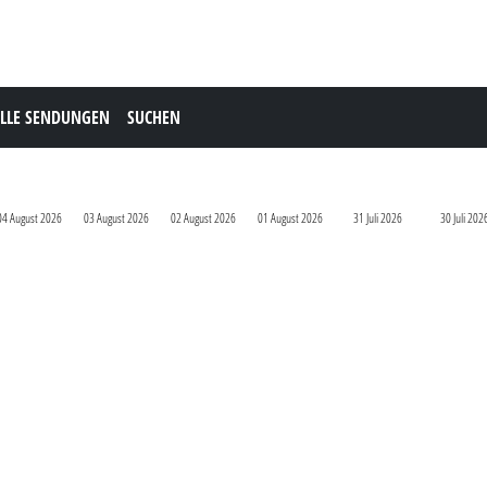
LLE SENDUNGEN
SUCHEN
04 August 2026
03 August 2026
02 August 2026
01 August 2026
31 Juli 2026
30 Juli 202