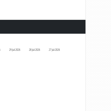
6
29 Juli 2026
28 Juli 2026
27 Juli 2026