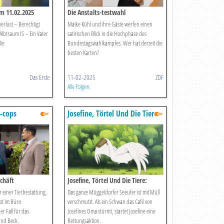
m 11.02.2025
Die Anstalts-testwahl
erlust – Berechtigt
Maike Kühl und ihre Gäste werfen einen
lbtraum IS – Ein Vater
satirischen Blick in die Hochphase des
ie
Bundestagswahlkampfes. Wer hat derzeit die
besten Karten?
Das Erste
11-02-2025
ZDF
Alle Folgen
-cops
Josefine, Törtel Und Die Tiere
schäft
Josefine, Törtel Und Die Tiere:
Schwan Im Dunkeln
 einer Tierbestattung,
Das ganze Müggeldorfer Seeufer ist mit Müll
ot im Büro
verschmutzt. Als ein Schwan das Café von
r Fall für das
Josefines Oma stürmt, startet Josefine eine
und Beck.
Rettungsaktion.