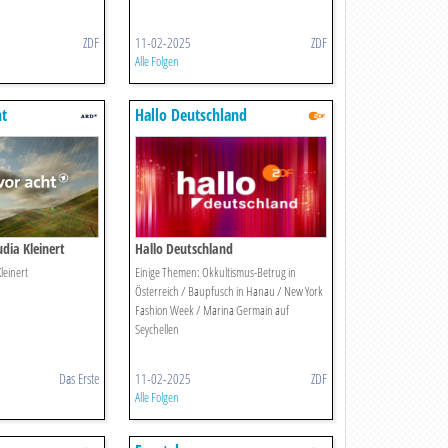
ZDF
11-02-2025
ZDF
Alle Folgen
ht
Hallo Deutschland
dia Kleinert
Hallo Deutschland
leinert
Einige Themen: Okkultismus-Betrug in
Österreich / Baupfusch in Hanau / New York
Fashion Week / Marina Germain auf
Seychellen
Das Erste
11-02-2025
ZDF
Alle Folgen