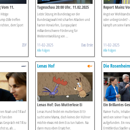
g Vom 11.
Tagesschau 20:00 Uhr, 11.02.2025
Report Mainz Vo
Hitzige
Letzte Sitzung im Bundestag vor der
Angst vor Wohlstandsv
mp-Zölle treffen
Bundestagswahl mit scharfen Attacken und
oder unbegründet? - A
richten, dem Sport
harten Vorwürfen, Europa plant
kämpft um seine Famil
milliardenschwere Förderung für
Weiterentwicklung von ...
ZDF
11-02-2025
Das Erste
11-02-2025
Alle Folgen
Alle Folgen
Lenas Hof
Die Rosenheim
Lenas Hof: Das Mutterlose Ei
Ein Brillantes Ge
hen Noah und Till auf
Lenas Hund findet ein mutterloses Ei! Er
Rainer Fuchs, Inhaber
t Toni den
sucht seine Mama, doch keines der Hühner
wird von seiner Frau t
 Gespräch mit Till zu
möchte etwas mit dem Ei zu tun haben. Na
aufgefunden. Ein neue
st so, als ...
dann muss eben Ersatz her.
Ermittlerduo Stadler 