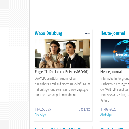
Wapo Duisburg
Heute-journal
Folge 17: Die Letzte Reise (s03/e01)
Heute Journal
Die WaPo ermittelt in einem Fall von
Informativ, hintergründi
häuslicher Gewalt auf einem Tankschiff. Kaum
Nachrichten des Tages 
haben Jäger und sein Team die verängstigte
der Welt. Mit Berichte
Anna Roth versorgt, kommt der nä ...
Interviews aus Politik, 
Kultur.
11-02-2025
Das Erste
11-02-2025
Alle Folgen
Alle Folgen