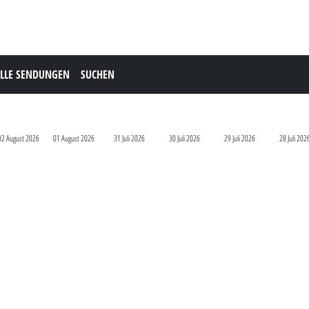
LLE SENDUNGEN
SUCHEN
02 August 2026
01 August 2026
31 Juli 2026
30 Juli 2026
29 Juli 2026
28 Juli 202