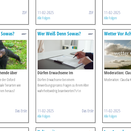
ZDF
11-02-2025
ZDF
11-02-2025
Alle Folgen
Alle Folgen
 Sowas?
Wer Weiß Denn Sowas?
Wetter Vor Ac
hende über
Dürfen Erwachsene Im
Moderation: Clau
 Wie Primaten
Bewerbungsprozess Fragen Zum
 der Oxford
Dürfen Erwachsene bei einem
Moderation: Claudia K
Alter Wahrheitswidrig
iale Tierarten wie
Bewerbungsprozess Fragen zu ihrem Alter
enen heraus?
wahrheitswidrig beantworten?\r\n
Beantworten.
Das Erste
11-02-2025
Das Erste
11-02-2025
Alle Folgen
Alle Folgen