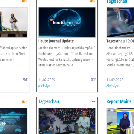
Tagesschau
Heute Journal Update
Tagesschau 15:00
ffahrtskapitän Stefan
Mit den Themen: Bundestagswahlkampf auf
Generaldebatte im Bu
tück in einen Streit.
Hochtouren - „Was nun,...?“ mit Habeck und
Attacken geprägt, US
e auf einem
Weidel; Frist für Klimaschutzpläne gerissen -
verhängt Zölle auf St
Kaum Staaten reichen neue ...
Musks Investorengrup
ZDF
11-02-2025
ZDF
11-02-2025
Alle Folgen
Alle Folgen
Tagesschau
Report Mainz