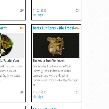
ZDF
11-02-2025
ZDF
Alle Folgen
lacht
Bares Für Rares - Die Trödel-
show Mit Horst Lichter
s. Falafel Vom
Ein Koala Zum Verlieben
Drei Kandidaten kochen
Eine liebliche Brosche mit Koala-Motiv
eationen, die von
überzeugt Schmuckfachmann Patrick
lf Zacherl verkostet
Lessmann und Horst. Und auch im
.
Händlerraum kommt das knuffige Stück gut
an.
ZDF
11-02-2025
ZDF
Alle Folgen