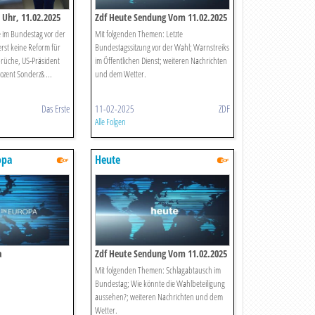
 Uhr, 11.02.2025
Zdf Heute Sendung Vom 11.02.2025
e im Bundestag vor der
Mit folgenden Themen: Letzte
rst keine Reform für
Bundestagssitzung vor der Wahl; Warnstreiks
rüche, US-Präsident
im Öffentlichen Dienst; weiteren Nachrichten
zent Sonderz& ...
und dem Wetter.
Das Erste
11-02-2025
ZDF
Alle Folgen
opa
Heute
a
Zdf Heute Sendung Vom 11.02.2025
Mit folgenden Themen: Schlagabtausch im
Bundestag; Wie könnte die Wahlbeteiligung
aussehen?; weiteren Nachrichten und dem
Wetter.