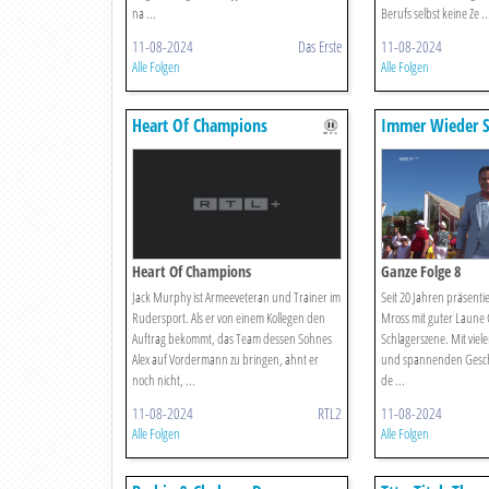
na ...
Berufs selbst keine Ze ..
11-08-2024
Das Erste
11-08-2024
Alle Folgen
Alle Folgen
Heart Of Champions
Immer Wieder S
Heart Of Champions
Ganze Folge 8
Jack Murphy ist Armeeveteran und Trainer im
Seit 20 Jahren präsenti
Rudersport. Als er von einem Kollegen den
Mross mit guter Laune 
Auftrag bekommt, das Team dessen Sohnes
Schlagerszene. Mit vie
Alex auf Vordermann zu bringen, ahnt er
und spannenden Gesch
noch nicht, ...
de ...
11-08-2024
RTL2
11-08-2024
Alle Folgen
Alle Folgen