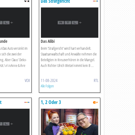
Das Strafgericht
tunde
Das Alibi
\nDas Auto versinkt im
Beim 'Strafgericht' wird hart verhandelt.
ich die zwei der
Staatsanwaltschaft und Anwälte nehmen die
ng. Aber Claus' Deko-
Beteiligten in Kreuzverhören in die Mangel.
tzt.\n\nAnne & ihre
Auch Richter Ulrich Wetzel nimmt kein B ...
VOX
11-08-2024
RTL
Alle Folgen
t
1, 2 Oder 3