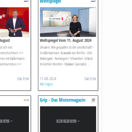
Weltspiegel
August
Weltspiegel Vom 11. August 2024
st sich von
Ukraine: Wie gespalten ist die Gesellschaft? -
 einschüchtern +++
Großbritannien: Krawalle von Rechts - USA:
eren mit Ballermann-
Watergate - Norwegen/ Schweden: Urlaub
sentourismus +++
im kühlen Norden - Malawi: Cannabis ...
Das Erste
11-08-2024
Das Erste
Alle Folgen
Grip - Das Motormagazin