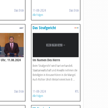
Das Erste
11-08-2024
Das Erste
Alle Folgen
Das Strafgericht
 Uhr, 11.08.2024
Im Namen Des Herrn
Beim 'Strafgericht' wird hart verhandelt.
Staatsanwaltschaft und Anwälte nehmen die
Beteiligten in Kreuzverhören in die Mangel.
Auch Richter Ulrich Wetzel nimmt kein B ...
Das Erste
11-08-2024
RTL
Alle Folgen