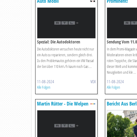
Auto Mobil
Prominent!
Spezial: Die Autodoktoren
Sendung Vom 11.0
Die Autodoktoren versuchen heute nicht nur
In dem Promi-Magazin 
ein Auto zu reparieren, sondern gleich drei.
Moderatoren einen kriti
Zu den Problemautos gehören ein VW Passat
roten Teppiche, die St
der bei über 110 km\/h kaum noch Gas ...
dieser Welt und komme
Neuigkeiten und kle ...
11-08-2024
VOX
11-08-2024
Alle Folgen
Alle Folgen
Martin Rütter - Die Welpen
Bericht Aus Berl
Kommen