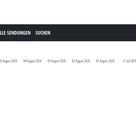
LLE SENDUNGEN
SUCHEN
05 August 2026
04 August 2026
03 August 2026
02 August 2026
01 August 2026
31 Juli 202