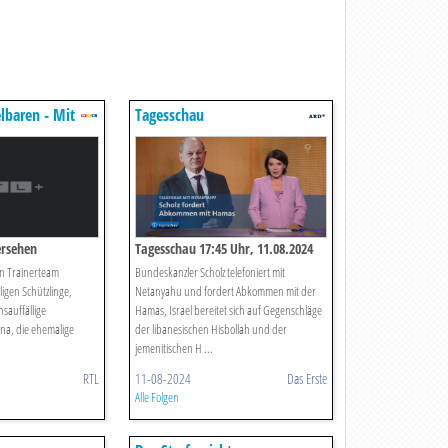
lbaren - Mit
Tagesschau
rsehen
Tagesschau 17:45 Uhr, 11.08.2024
in Trainerteam
Bundeskanzler Scholz telefoniert mit
igen Schützlinge,
Netanyahu und fordert Abkommen mit der
sauffällige
Hamas, Israel bereitet sich auf Gegenschläge
a, die ehemalige
der libanesischen Hisbollah und der
jemenitischen H ...
RTL
11-08-2024
Das Erste
Alle Folgen