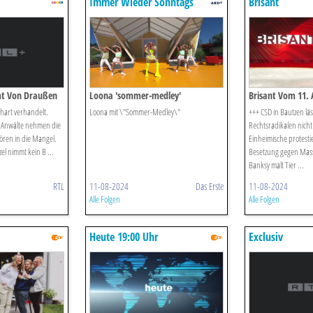
Immer Wieder Sonntags
Brisant
t Von Draußen
Loona 'sommer-medley'
Brisant Vom 11. 
 hart verhandelt.
Loona mit \"Sommer-Medley\"
+++ CSD in Bautzen läs
d Anwälte nehmen die
Rechtsradikalen nicht
hören in die Mangel.
Einheimische protesti
el nimmt kein B ...
Besetzung gegen Mas
Banksy malt Tier ...
RTL
11-08-2024
Das Erste
11-08-2024
Alle Folgen
Alle Folgen
Heute 19:00 Uhr
Exclusiv