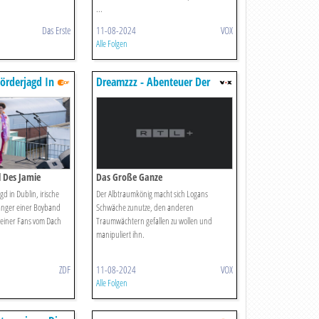
...
Das Erste
11-08-2024
VOX
Alle Folgen
örderjagd In
Dreamzzz - Abenteuer Der
Traumwelten
l Des Jamie
Das Große Ganze
d in Dublin, irische
Der Albtraumkönig macht sich Logans
sänger einer Boyband
Schwäche zunutze, den anderen
seiner Fans vom Dach
Traumwächtern gefallen zu wollen und
manipuliert ihn.
ZDF
11-08-2024
VOX
Alle Folgen