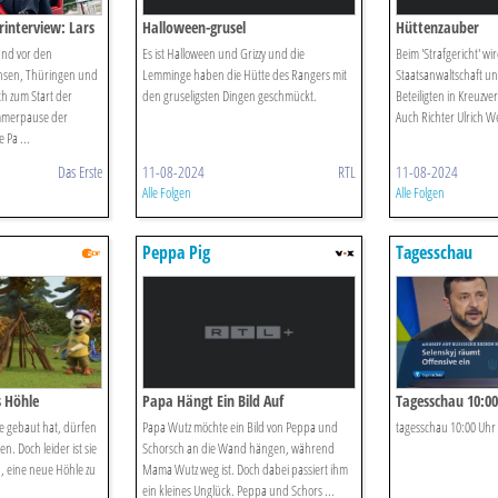
interview: Lars
Halloween-grusel
Hüttenzauber
nd vor den
Es ist Halloween und Grizzy und die
Beim 'Strafgericht' wi
hsen, Thüringen und
Lemminge haben die Hütte des Rangers mit
Staatsanwaltschaft u
h zum Start der
den gruseligsten Dingen geschmückt.
Beteiligten in Kreuzve
mmerpause der
Auch Richter Ulrich We
 Pa ...
Das Erste
11-08-2024
RTL
11-08-2024
Alle Folgen
Alle Folgen
Peppa Pig
Tagesschau
s Höhle
Papa Hängt Ein Bild Auf
Tagesschau 10:00
e gebaut hat, dürfen
Papa Wutz möchte ein Bild von Peppa und
tagesschau 10:00 Uhr
n. Doch leider ist sie
Schorsch an die Wand hängen, während
n, eine neue Höhle zu
Mama Wutz weg ist. Doch dabei passiert ihm
ein kleines Unglück. Peppa und Schors ...