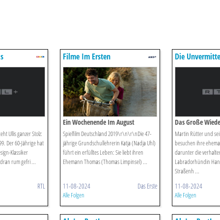
is
Filme Im Ersten
Die Unvermitte
Martin Rütter
Ein Wochenende Im August
Das Große Wiede
ht Ullis ganzer Stolz:
Spielfilm Deutschland 2019\r\n\r\nDie 47-
Martin Rütter und se
99. Der 60-Jährige hat
jährige Grundschullehrerin Katja (Nadja Uhl)
besuchen ihre ehemal
sign-Klassiker
führt ein erfülltes Leben: Sie liebt ihren
darunter die verhalten
ran rum gefri ...
Ehemann Thomas (Thomas Limpinsel) ...
Labradorhündin Hann
Straßenh ...
RTL
11-08-2024
Das Erste
11-08-2024
Alle Folgen
Alle Folgen