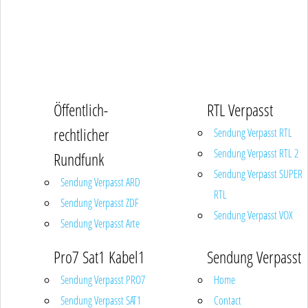
Öffentlich-
RTL Verpasst
rechtlicher
Sendung Verpasst RTL
Sendung Verpasst RTL 2
Rundfunk
Sendung Verpasst SUPER
Sendung Verpasst ARD
RTL
Sendung Verpasst ZDF
Sendung Verpasst VOX
Sendung Verpasst Arte
Pro7 Sat1 Kabel1
Sendung Verpasst
Sendung Verpasst PRO7
Home
Sendung Verpasst SAT1
Contact