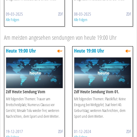
09-03-2025
ZDF
08-03-2025
ZDF
Alle Folgen
Alle Folgen
Am meisten angesehen sendungen von heute 19:00 Uhr
Heute 19:00 Uhr
Heute 19:00 Uhr
Zdf Heute Sendung Vom
Zdf Heute Sendung Vom 01.
19.12.2017
Dezember 2024
Mit folgenden Themen: Trauer am
Mit folgenden Themen: Plastikflut: Keine
Breitscheidplatz; Numerus Clausus vor
Einigung bei Weltgipfel; 3sat feiert 40.
Gericht; Mesale Tolu wieder frei; weiteren
Geburtstag; weiteren Nachrichten, dem
Nachrichten, dem Sport und dem Wetter.
Sport und dem Wetter.
19-12-2017
ZDF
01-12-2024
ZDF