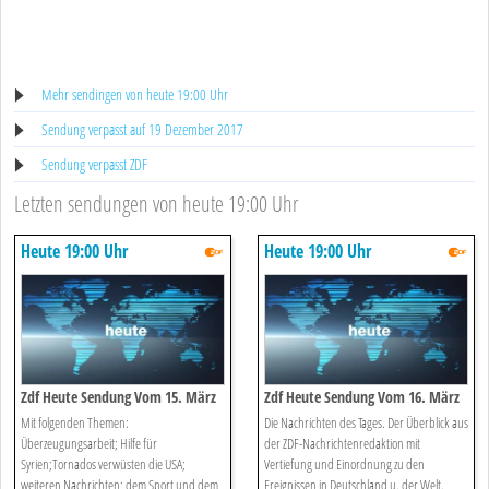
Mehr sendingen von heute 19:00 Uhr
Sendung verpasst auf 19 Dezember 2017
Sendung verpasst ZDF
Letzten sendungen von heute 19:00 Uhr
Heute 19:00 Uhr
Heute 19:00 Uhr
Zdf Heute Sendung Vom 15. März
Zdf Heute Sendung Vom 16. März
2025
2025
Mit folgenden Themen:
Die Nachrichten des Tages. Der Überblick aus
Überzeugungsarbeit; Hilfe für
der ZDF-Nachrichtenredaktion mit
Syrien;Tornados verwüsten die USA;
Vertiefung und Einordnung zu den
weiteren Nachrichten; dem Sport und dem
Ereignissen in Deutschland u. der Welt.