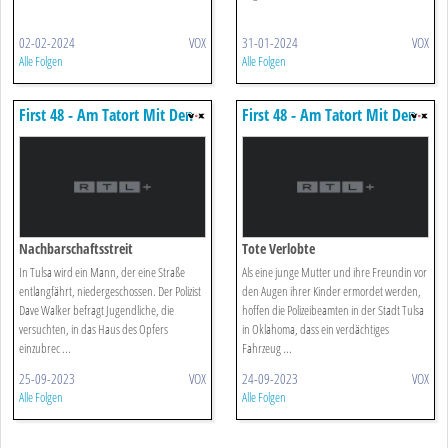
02-02-2024
VOX
31-01-2024
VOX
Alle Folgen
Alle Folgen
First 48 - Am Tatort Mit Den
First 48 - Am Tatort Mit Den
Us-ermittlern
Us-ermittlern
Nachbarschaftsstreit
Tote Verlobte
In Tulsa wird ein Mann, der eine Straße
Als eine junge Mutter und ihre Freundin vor
entlangfährt, niedergeschossen. Der Polizist
den Augen ihrer Kinder ermordet werden,
Dave Walker befragt Jugendliche, die
hoffen die Polizeibeamten in der Stadt Tulsa
versuchten, in das Haus des Opfers
in Oklahoma, dass ein verdächtiges
einzubrec ...
Fahrzeug ...
25-09-2023
VOX
24-09-2023
VOX
Alle Folgen
Alle Folgen