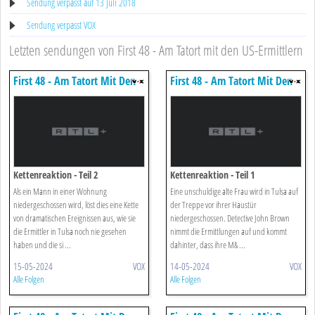
Sendung verpasst auf 13 Juli 2018
Sendung verpasst VOX
Letzten sendungen von First 48 - Am Tatort mit den US-Ermittlern
First 48 - Am Tatort Mit Den
First 48 - Am Tatort Mit Den
Us-ermittlern
Us-ermittlern
Kettenreaktion - Teil 2
Kettenreaktion - Teil 1
Als ein Mann in einer Wohnung
Eine unschuldige alte Frau wird in Tulsa auf
niedergeschossen wird, löst dies eine Kette
der Treppe vor ihrer Haustür
von dramatischen Ereignissen aus, wie sie
niedergeschossen. Detective John Brown
die Ermittler in Tulsa noch nie gesehen
nimmt die Ermittlungen auf und kommt
haben und die si ...
dahinter, dass ihre M& ...
15-05-2024
VOX
14-05-2024
VOX
Alle Folgen
Alle Folgen