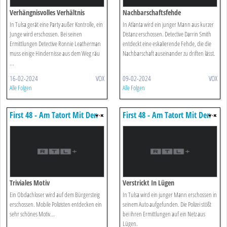
Verhängnisvolles Verhältnis
Nachbarschaftsfehde
In Tulsa gerät eine Party außer Kontrolle, ein
In Atlanta wird ein junger Mann aus kurzer
Junge wird erschossen. Bei seinen
Distanz erschossen. Detective Darrin Smith
Ermittlungen Detective Ronnie Leatherman
entdeckt eine eskalierende Fehde, die die
muss einige Hindernisse aus dem Weg räu
Nachbarschaft auseinander zu driften lässt.
...
16-02-2024
VOX
09-02-2024
VOX
Alle Folgen
Alle Folgen
First 48 - Am Tatort Mit Den
First 48 - Am Tatort Mit Den
Us-ermittlern
Us-ermittlern
Triviales Motiv
Verstrickt In Lügen
Ein Obdachloser wird auf dem Bürgersteig
In Tulsa wird ein junger Mann erschossen in
erschossen. Mobile Polizisten entdecken ein
seinem Auto aufgefunden. Die Polizei stößt
sehr schönes Motiv...
bei ihren Ermittlungen auf ein Netz aus
Lügen.