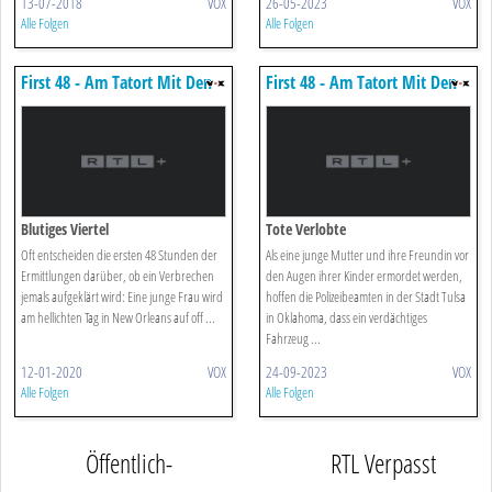
13-07-2018
VOX
26-05-2023
VOX
Alle Folgen
Alle Folgen
First 48 - Am Tatort Mit Den
First 48 - Am Tatort Mit Den
Us-ermittlern
Us-ermittlern
Blutiges Viertel
Tote Verlobte
Oft entscheiden die ersten 48 Stunden der
Als eine junge Mutter und ihre Freundin vor
Ermittlungen darüber, ob ein Verbrechen
den Augen ihrer Kinder ermordet werden,
jemals aufgeklärt wird: Eine junge Frau wird
hoffen die Polizeibeamten in der Stadt Tulsa
am hellichten Tag in New Orleans auf off ...
in Oklahoma, dass ein verdächtiges
Fahrzeug ...
12-01-2020
VOX
24-09-2023
VOX
Alle Folgen
Alle Folgen
Öffentlich-
RTL Verpasst