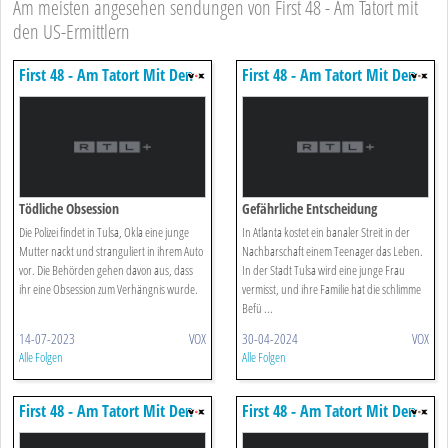
Am meisten angesehen sendungen von First 48 - Am Tatort mit
den US-Ermittlern
First 48 - Am Tatort Mit Den
First 48 - Am Tatort Mit Den
Us-ermittlern
Us-ermittlern
Tödliche Obsession
Gefährliche Entscheidung
Die Polizei findet in Tulsa, Okla eine junge
In Atlanta kostet ein banaler Streit in der
Mutter nackt und stranguliert in ihrem Auto
Nachbarschaft einem Teenager das Leben.
vor. Die Behörden gehen davon aus, dass
In der Stadt Tulsa wird eine junge Frau
ihr eine Obsession zum Verhängnis wurde.
vermisst, und ihre Familie hat die schlimme
Befü ...
14-07-2023
VOX
30-04-2024
VOX
Alle Folgen
Alle Folgen
First 48 - Am Tatort Mit Den
First 48 - Am Tatort Mit Den
Us-ermittlern
Us-ermittlern