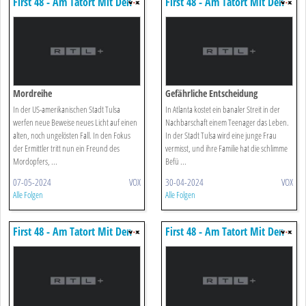
First 48 - Am Tatort Mit Den
First 48 - Am Tatort Mit Den
Us-ermittlern
Us-ermittlern
Mordreihe
Gefährliche Entscheidung
In der US-amerikanischen Stadt Tulsa
In Atlanta kostet ein banaler Streit in der
werfen neue Beweise neues Licht auf einen
Nachbarschaft einem Teenager das Leben.
alten, noch ungelösten Fall. In den Fokus
In der Stadt Tulsa wird eine junge Frau
der Ermittler tritt nun ein Freund des
vermisst, und ihre Familie hat die schlimme
Mordopfers, ...
Befü ...
07-05-2024
VOX
30-04-2024
VOX
Alle Folgen
Alle Folgen
First 48 - Am Tatort Mit Den
First 48 - Am Tatort Mit Den
Us-ermittlern
Us-ermittlern