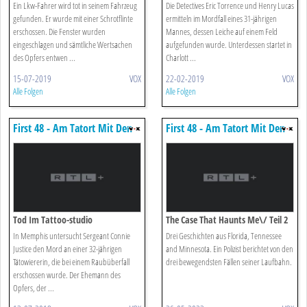
Ein Lkw-Fahrer wird tot in seinem Fahrzeug
Die Detectives Eric Torrence und Henry Lucas
gefunden. Er wurde mit einer Schrotflinte
ermitteln im Mordfall eines 31-jährigen
erschossen. Die Fenster wurden
Mannes, dessen Leiche auf einem Feld
eingeschlagen und sämtliche Wertsachen
aufgefunden wurde. Unterdessen startet in
des Opfers entwen ...
Charlott ...
15-07-2019
VOX
22-02-2019
VOX
Alle Folgen
Alle Folgen
First 48 - Am Tatort Mit Den
First 48 - Am Tatort Mit Den
Us-ermittlern
Us-ermittlern
Tod Im Tattoo-studio
The Case That Haunts Me\/ Teil 2
In Memphis untersucht Sergeant Connie
Drei Geschichten aus Florida, Tennessee
Justice den Mord an einer 32-jährigen
and Minnesota. Ein Polizist berichtet von den
Tätowiererin, die bei einem Raubüberfall
drei bewegendsten Fällen seiner Laufbahn.
erschossen wurde. Der Ehemann des
Opfers, der ...