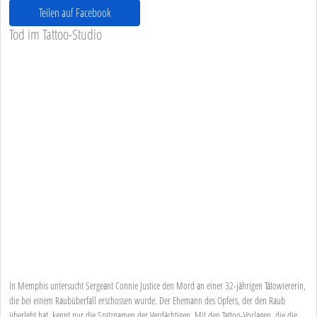
Teilen auf Facebook
Tod im Tattoo-Studio
In Memphis untersucht Sergeant Connie Justice den Mord an einer 32-jährigen Tätowiererin,
die bei einem Raubüberfall erschossen wurde. Der Ehemann des Opfers, der den Raub
überlebt hat, kennt nur die Spitznamen der Verdächtigen. Mit den Tattoo-Vorlagen, die die