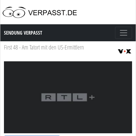
Sendung Verpasst
SENDUNG VERPASST
First 48 - Am Tatort mit den US-Ermittlern