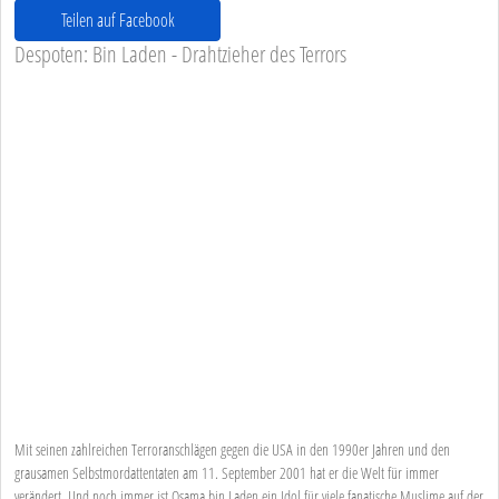
Teilen auf Facebook
Despoten: Bin Laden - Drahtzieher des Terrors
Mit seinen zahlreichen Terroranschlägen gegen die USA in den 1990er Jahren und den
grausamen Selbstmordattentaten am 11. September 2001 hat er die Welt für immer
verändert. Und noch immer ist Osama bin Laden ein Idol für viele fanatische Muslime auf der