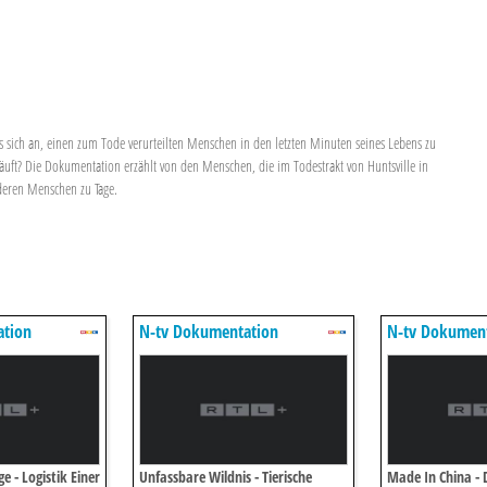
es sich an, einen zum Tode verurteilten Menschen in den letzten Minuten seines Lebens zu
läuft? Die Dokumentation erzählt von den Menschen, die im Todestrakt von Huntsville in
deren Menschen zu Tage.
ation
N-tv Dokumentation
N-tv Dokumen
 - Logistik Einer
Unfassbare Wildnis - Tierische
Made In China - 