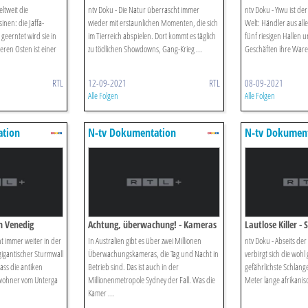
Momente
Marktplatz Der 
eltweit die
ntv Doku - Die Natur überrascht immer
ntv Doku - Yiwu ist de
inen: die Jaffa-
wieder mit erstaunlichen Momenten, die sich
Welt: Händler aus all
eerntet wird sie in
im Tierreich abspielen. Dort kommt es täglich
fünf riesigen Hallen 
leren Osten ist einer
zu tödlichen Showdowns, Gang-Krieg ...
Geschäften ihre Waren
RTL
12-09-2021
RTL
08-09-2021
Alle Folgen
Alle Folgen
ation
N-tv Dokumentation
N-tv Dokumen
n Venedig
Achtung, überwachung! - Kameras
Lautlose Killer -
Decken Auf (13)
Jagd
t immer weiter in der
In Australien gibt es über zwei Millionen
ntv Doku - Abseits de
 gigantischer Sturmwall
Überwachungskameras, die Tag und Nacht in
verbirgt sich die wohl
dass die antiken
Betrieb sind. Das ist auch in der
gefährlichste Schlange
wohner vom Unterga
Millionenmetropole Sydney der Fall. Was die
Meter lange afrikanis
Kamer ...