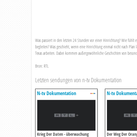
Was passiert in den letzten 24 Stunden vor einer Hinrichtung? Wie fühlt 
begleiten? Was geschieht, wenn eine Hinrichtung einmal nicht nach Plan 
Texas arbeiten. Dabei kommen außergewöhnliche Geschichten von beson
Bron: RTL
Letzten sendungen von n-tv Dokumentation
N-tv Dokumentation
N-tv Dokument
Krieg Der Daten - überwachung
Der Weg Der Orange