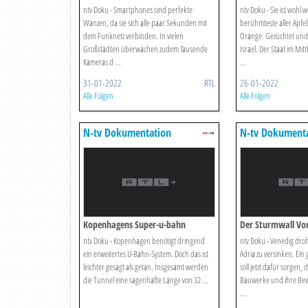
Total
Superfrucht
ntv Doku - Smartphones sind perfekte
ntv Doku - Sie ist wohl w
Wanzen, da sie sich alle paar Sekunden mit
berühmteste aller Apfels
dem Funknetz verbinden. In vielen
Orange. Gezüchtet und g
Großstädten überwachen zudem Tausende
Israel. Der Staat im Mitt
Kameras d ...
...
31-01-2022
RTL
26-01-2022
Alle Folgen
Alle Folgen
N-tv Dokumentation
N-tv Dokument
Kopenhagens Super-u-bahn
Der Sturmwall Vo
ntv Doku - Kopenhagen benötigt dringend
ntv Doku - Venedig droh
ein erweitertes U-Bahn-System. Doch das ist
Adria zu versinken. Ein
leichter gesagt als getan. Insgesamt werden
soll jetzt dafür sorgen, 
die Tunnel eine sagenhafte Länge von 32 ...
Bauwerke und ihre Be
...