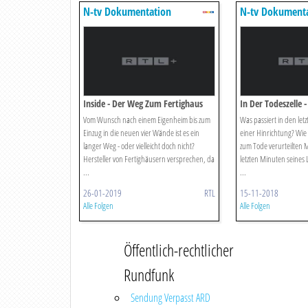
N-tv Dokumentation
N-tv Dokument
Inside - Der Weg Zum Fertighaus
In Der Todeszelle -
Stunden
Vom Wunsch nach einem Eigenheim bis zum
Was passiert in den let
Einzug in die neuen vier Wände ist es ein
einer Hinrichtung? Wie f
langer Weg - oder vielleicht doch nicht?
zum Tode verurteilten 
Hersteller von Fertighäusern versprechen, da
letzten Minuten seines 
...
...
26-01-2019
RTL
15-11-2018
Alle Folgen
Alle Folgen
Öffentlich-rechtlicher
Rundfunk
Sendung Verpasst ARD