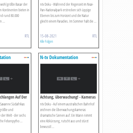
Welt
r wohl größte Basar der
ntv Doku - Während der Regenzeit im Nxai-
en Kontinenten bieten in
Pan-Nationalpark erstrecken sich üppige
und rund 80.000
Ebenen bis zum Horizont und die Natur
 ...
gleicht einem Paradies. Im Sommer hält die ...
RTL
15-08-2021
RTL
Alle Folgen
tation
N-tv Dokumentation
 Schlangen Auf Der
Achtung, überwachung! - Kameras
Decken Auf - Folge 10
r Savanne Südafrikas
ntv Doku - Auf einem australischen Bahnhof
 größte und
zeichnen die Überwachungskameras
 der Welt - der sechs
dramatische Szenen auf: Ein Mann nimmt
che Felsenpytho ...
eine Abkürzung, rutscht aus und stürzt
bewusstl ...