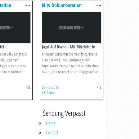
tation
N-tv Dokumentation
el -
Jagd Auf Diana - Mit Blitzlicht In
efahr
Den Tod
der Eifel? Klingt erst
Prinzessin Diana war die meist fotografierte
ich. Doch nach
Frau der Welt. Ihre Beziehung zu den
gen ist es nur eine
Paparazzi änderte sich nach ihrer Scheidung
 zu einem Ausbruch
rasant, als eine regelrechte Hetzjagd auf sie ...
RTL
02-12-2018
RTL
Alle Folgen
Sendung Verpasst
Home
Contact