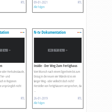
RTL
09-01-2021
RTL
Alle Folgen
tation
N-tv Dokumentation
en
Inside - Der Weg Zum Fertighaus
e oder Herkulesstaude,
Vom Wunsch nach einem Eigenheim bis zum
 Tier- und
Einzug in die neuen vier Wände ist es ein
ich in Regionen
langer Weg - oder vielleicht doch nicht?
ie ursprünglich nicht
Hersteller von Fertighäusern versprechen, da
...
RTL
26-01-2019
RTL
Alle Folgen