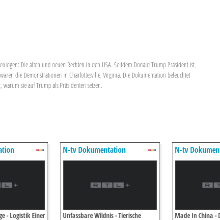
eologen: Die alten und neuen Rechten in den USA. Seitdem Donald Trump Präsident ist,
waren die Demonstrationen in Charlottesville, Virginia. Die Dokumentation beleuchtet
gt, warum sie auf Trump als Präsidenten setzen.
ation
N-tv Dokumentation
N-tv Dokumen
 - Logistik Einer
Unfassbare Wildnis - Tierische
Made In China - 