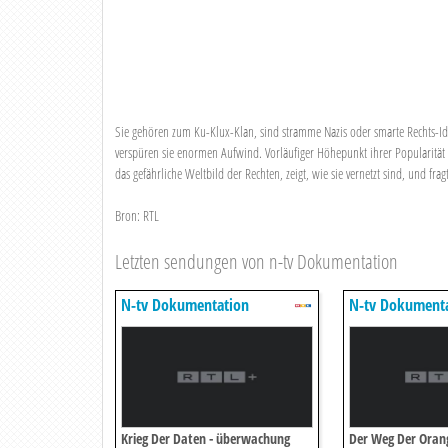
Sie gehören zum Ku-Klux-Klan, sind stramme Nazis oder smarte Rechts-Id
verspüren sie enormen Aufwind. Vorläufiger Höhepunkt ihrer Popularität 
das gefährliche Weltbild der Rechten, zeigt, wie sie vernetzt sind, und fra
Bron: RTL
Letzten sendungen von n-tv Dokumentation
N-tv Dokumentation
N-tv Dokument
Krieg Der Daten - überwachung
Der Weg Der Orange