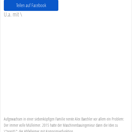
Teilen auf Facebook
U.a. mit \
Aufgewachsen in einer siebenköpfigen Familie nervte Alex Baechler vor allem ein Problem:
Der immer volle Mülleimer. 2015 hatte der Maschinenbauingenieur dann die Idee zu
\"prezit\": der Abfalleimer mit Komprimierfunktion.