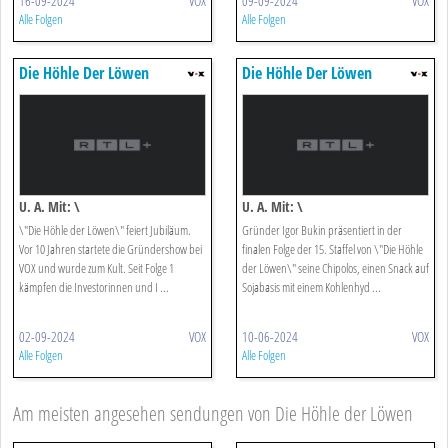
16-09-2024
VOX
09-09-2024
VOX
Alle Folgen
Alle Folgen
Die Höhle Der Löwen
Die Höhle Der Löwen
U. A. Mit: \
U. A. Mit: \
\"Die Höhle der Löwen\" feiert Jubiläum.
Gründer Igor Bukin präsentiert in der
Vor 10 Jahren startete die Gründershow bei
finalen Folge der 15. Staffel von \"Die Höhle
VOX und wurde zum Kult. Seit Folge 1
der Löwen\" seine Chipolos, einen Snack auf
kämpfen die Investorinnen und I ...
Sojabasis mit einem Kohlenhyd ...
02-09-2024
VOX
10-06-2024
VOX
Alle Folgen
Alle Folgen
Am meisten angesehen sendungen von Die Höhle der Löwen