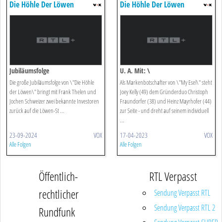
Die Höhle Der Löwen
Die Höhle Der Löwen
Jubiläumsfolge
U. A. Mit: \
Die große Jubiläumsfolge von \"Die Höhle
Als Markenbotschafter von \"My Esel\" steht
der Löwen\" bringt mit Frank Thelen und
Joey Kelly (49) dem Gründerduo Christoph
Jochen Schweizer zwei bekannte Investoren
Fraundorfer (38) und Heinz Mayrhofer (44)
zurück auf die Löwen-St ...
zur Seite - und dreht auf seinem individuell
...
23-09-2024
VOX
17-04-2023
VOX
Alle Folgen
Alle Folgen
Öffentlich-
RTL Verpasst
rechtlicher
Sendung Verpasst RTL
Sendung Verpasst RTL 2
Rundfunk