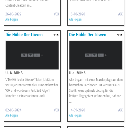
Content Creatorin m ...
26-09-2022
VOX
19-10-2020
VOX
Alle Folgen
Alle Folgen
Die Höhle Der Löwen
Die Höhle Der Löwen
U. A. Mit: \
U.a. Mit: \
\"Die Höhle der Löwen\" feiert Jubiläum.
Alles begann mit einer Marderplage auf dem
Vor 10 Jahren startete die Gründershow bei
heimischen Dachboden. Da Rentner Klaus
VOX und wurde zum Kult. Seit Folge 1
Skottki keine optimale Lösung für die
kämpfen die Investorinnen und I ...
lästigen Plagegeister gefunden hat, nahm e
...
02-09-2024
VOX
14-09-2020
VOX
Alle Folgen
Alle Folgen