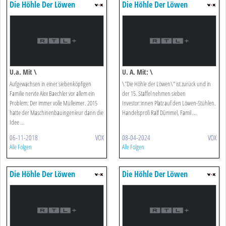
Die Höhle Der Löwen
Die Höhle Der Löwen
U.a. Mit \
U. A. Mit: \
Aufgewachsen in einer siebenköpfigen
\"Die Höhle der Löwen\" ist zurück und in
Familie nervte Alex Baechler vor allem ein
der 15. Staffel nehmen sieben
Problem: Der immer volle Mülleimer. 2015
Investor:innen Platz auf den Löwen-Stühlen.
hatte der Maschinenbauingenieur dann die
Handelsprofi Ralf Dümmel, Famil ...
Idee ...
06-11-2018
VOX
08-04-2024
VOX
Alle Folgen
Alle Folgen
Die Höhle Der Löwen
Die Höhle Der Löwen