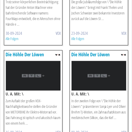
Trotz seiner körperlichen Beeinträchtigung
Die große Jubiläumsfolge von \"Die Höhle
hat der Gründer Anton Wachner eine
der Löwen\" bringt mit Frank Thelen und
bahnbrechende Software namens
Jochen Schweizer zwei bekannte Investoren
FourWays entwickelt, die es Menschen ohne
zurück auf die Löwen-St ...
Hände e ...
30-09-2024
VOX
23-09-2024
VOX
Alle Folgen
Alle Folgen
Die Höhle Der Löwen
Die Höhle Der Löwen
U. A. Mit: \
U. A. Mit: \
Zum Auftakt der großen VOX-
In der zweiten Folge von \"Die Höhle der
Nachhaltigkeitswoche stellen die Gründer
Löwen\" präsentieren Sonja Lyer und Oliver
von METORBIKE ihr Elektro-Motorrad vor.
Brehm TJ-Motion, ein Zahnaufsatzkissen aus
Das Fahrzeug ist optisch und akustisch kaum
medizinischem Silikon, das die Kief ...
von einem herk ...