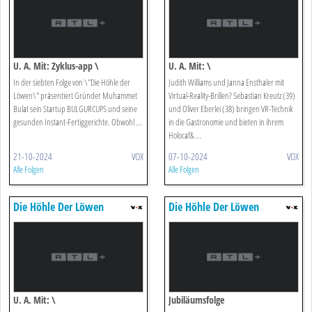
U. A. Mit: Zyklus-app \
U. A. Mit: \
In der siebten Folge von \"Die Höhle der
Judith Williams und Janna Ensthaler mit
Löwen\" präsentiert Gründer Muhammet
Virtual-Reality-Brillen? Sebastian Kreutz (39)
Bulat sein Startup BULGURCUPS und seine
und Oliver Eberlei (38) bringen VR-Technik
gesunden Instant-Fertiggerichte. Obwohl ...
in die Gastronomie und bieten in ihrem
Holocaf& ...
21-10-2024
VOX
07-10-2024
VOX
Alle Folgen
Alle Folgen
Die Höhle Der Löwen
Die Höhle Der Löwen
U. A. Mit: \
Jubiläumsfolge