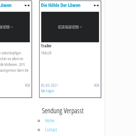
 Löwen
Die Höhle Der Löwen
Trailer
r siebenköpfigen
TRAILER
echler vor allem ein
lle Mülleimer. 2015
bauingenieur dann die
VOX
05-03-2021
VOX
Alle Folgen
Sendung Verpasst
Home
Contact