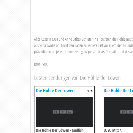
Alice Özserin (30) und Anne Baltes-Schlüter (41) betreten die Höhle mit
aus Schafswolle an. Nicht den Faden zu verlieren ist vor allem den Grü
präsentieren sie jedem Löwen sein ganz persönliches Portrait - und das 
Bron: VOX
Letzten sendungen von Die Höhle der Löwen
Die Höhle Der Löwen
Die Höhle Der 
Die Höhle Der Löwen - Endlich
U. A. Mit: \