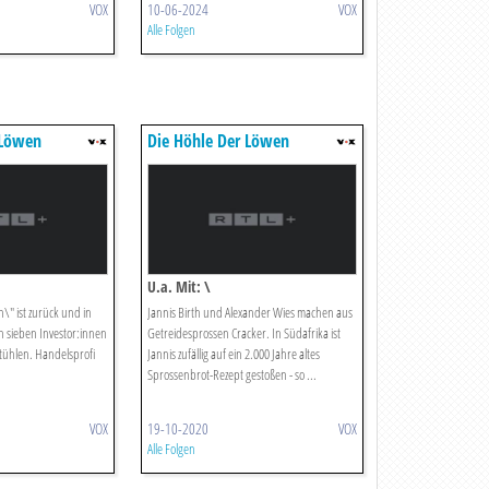
VOX
10-06-2024
VOX
Alle Folgen
 Löwen
Die Höhle Der Löwen
U.a. Mit: \
\" ist zurück und in
Jannis Birth und Alexander Wies machen aus
n sieben Investor:innen
Getreidesprossen Cracker. In Südafrika ist
tühlen. Handelsprofi
Jannis zufällig auf ein 2.000 Jahre altes
Sprossenbrot-Rezept gestoßen - so ...
VOX
19-10-2020
VOX
Alle Folgen