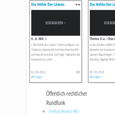
Die Höhle Der Löwen
Die Höhle Der 
U. A. Mit: \
Thema U.a.: Chia
\"Die Höhle der Löwen\" feiert Jubiläum. Vor
In der fünften Staffel '
10 Jahren startete die Gründershow bei VOX
kämpfen die Investoren 
und wurde zum Kult. Seit Folge 1 kämpfen die
Carsten Maschmeyer, Fr
Investorinnen und I ...
Dümmel, Dagmar Wöhrl 
02-09-2024
VOX
05-10-2018
Alle Folgen
Alle Folgen
Öffentlich-rechtlicher
Rundfunk
Sendung Verpasst ARD