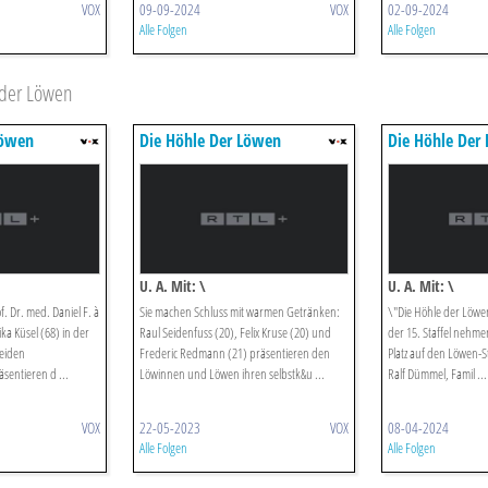
VOX
09-09-2024
VOX
02-09-2024
Alle Folgen
Alle Folgen
 der Löwen
Löwen
Die Höhle Der Löwen
Die Höhle Der
U. A. Mit: \
U. A. Mit: \
f. Dr. med. Daniel F. à
Sie machen Schluss mit warmen Getränken:
\"Die Höhle der Löwen
a Küsel (68) in der
Raul Seidenfuss (20), Felix Kruse (20) und
der 15. Staffel nehme
beiden
Frederic Redmann (21) präsentieren den
Platz auf den Löwen-S
entieren d ...
Löwinnen und Löwen ihren selbstk&u ...
Ralf Dümmel, Famil ...
VOX
22-05-2023
VOX
08-04-2024
Alle Folgen
Alle Folgen