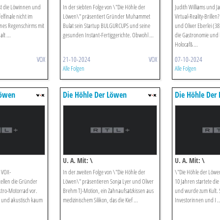
sst die Löwinnen und
In der siebten Folge von \"Die Höhle der
Judith Williams und J
lfinale nicht im
Löwen\" präsentiert Gründer Muhammet
Virtual-Reality-Brillen
nes Regenschirms mit
Bulat sein Startup BULGURCUPS und seine
und Oliver Eberlei (3
lt ...
gesunden Instant-Fertiggerichte. Obwohl ...
die Gastronomie und 
Holocaf& ...
VOX
21-10-2024
VOX
07-10-2024
Alle Folgen
Alle Folgen
Löwen
Die Höhle Der Löwen
Die Höhle Der
U. A. Mit: \
U. A. Mit: \
 VOX-
In der zweiten Folge von \"Die Höhle der
\"Die Höhle der Löwen
tellen die Gründer
Löwen\" präsentieren Sonja Lyer und Oliver
10 Jahren startete d
tro-Motorrad vor.
Brehm TJ-Motion, ein Zahnaufsatzkissen aus
und wurde zum Kult. S
ch und akustisch kaum
medizinischem Silikon, das die Kief ...
Investorinnen und I ..