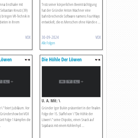
anna Ensthaler mit
Trotz seiner körperlichen Beeinträchtigung
? Sebastian Kreutz (39)
hat der Gründer Anton Wachner eine
8) bringen VR-Technik in
bahnbrechende Software namens FourWays
bieten in ihrem
entwickelt, die es Menschen ohne Hände e ...
VOX
30-09-2024
VOX
Alle Folgen
 Löwen
Die Höhle Der Löwen
U. A. Mit: \
\" feiert Jubiläum. Vor
Gründer Igor Bukin präsentiert in der finalen
ie Gründershow bei VOX
Folge der 15. Staffel von \"Die Höhle der
eit Folge 1 kämpfen die
Löwen\" seine Chipolos, einen Snack auf
.
Sojabasis mit einem Kohlenhyd ...