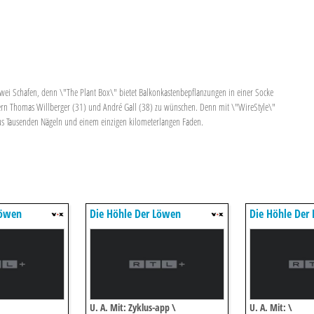
 zwei Schafen, denn \"The Plant Box\" bietet Balkonkastenbepflanzungen in einer Socke
ndern Thomas Willberger (31) und André Gall (38) zu wünschen. Denn mit \"WireStyle\"
aus Tausenden Nägeln und einem einzigen kilometerlangen Faden.
Löwen
Die Höhle Der Löwen
Die Höhle Der
U. A. Mit: Zyklus-app \
U. A. Mit: \