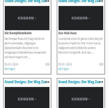
Grand Designs: Der Weg Zum
Grand Designs: Der Weg Zum
Traumhaus
Traumhaus
Die Dampfeisenbahn
Das Holz-haus
Das Ehepaar Rosa und Craig möchte ein
Lucinda hat schon ihr ganzes Leben lang ein
jahrhundertealtes, stillgelegtes
besonderes Faible für Holz. Früher hat sie
Dampfeisenbahn-Reservoir in ein
maßgeschneiderte Möbel für andere
einzigartiges Einfamilienhaus verwandeln.
Menschen hergestellt, doch dan ...
Auf einem Hügel in der ...
05-01-2024
VOX
05-01-2024
VOX
Alle Folgen
Alle Folgen
Grand Designs: Der Weg Zum
Grand Designs: Der Weg Zum
Traumhaus
Traumhaus