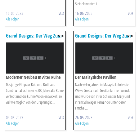
...
Steinelementen i ...
16-06-2023
VOX
16-06-2023
VOX
Alle Folgen
Alle Folgen
Grand Designs: Der Weg Zum
Grand Designs: Der Weg Zum
Traumhaus
Traumhaus
Moderner Neubau In Alter Ruine
Der Malaysische Pavillon
Das junge Ehepaar Rob und Ruth aus
Nach vielen Jahren in Malaysia kehrte die
Cumbria hat sich in eine 200 Jahre alte Ruine
Witwe Gretta nach Großbritannien zurück
verliebt und die kühne Vision entwickelt, so
und wurde von ihrer Schwester Mary und
viel wie möglich von der ursprünglic ...
ihrem Schwager Fernando unter deren
Fittiche ...
09-06-2023
VOX
26-05-2023
VOX
Alle Folgen
Alle Folgen