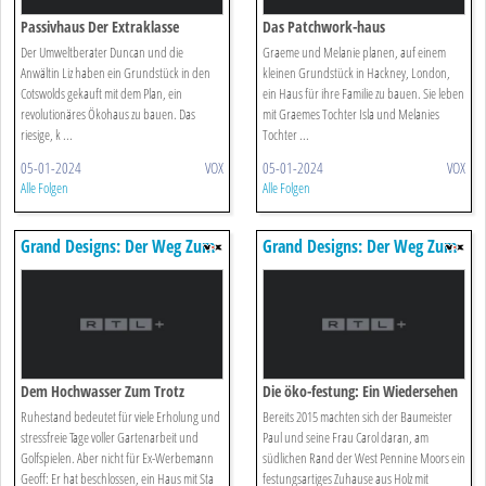
Passivhaus Der Extraklasse
Das Patchwork-haus
Der Umweltberater Duncan und die
Graeme und Melanie planen, auf einem
Anwältin Liz haben ein Grundstück in den
kleinen Grundstück in Hackney, London,
Cotswolds gekauft mit dem Plan, ein
ein Haus für ihre Familie zu bauen. Sie leben
revolutionäres Ökohaus zu bauen. Das
mit Graemes Tochter Isla und Melanies
riesige, k ...
Tochter ...
05-01-2024
VOX
05-01-2024
VOX
Alle Folgen
Alle Folgen
Grand Designs: Der Weg Zum
Grand Designs: Der Weg Zum
Traumhaus
Traumhaus
Dem Hochwasser Zum Trotz
Die öko-festung: Ein Wiedersehen
Ruhestand bedeutet für viele Erholung und
Bereits 2015 machten sich der Baumeister
stressfreie Tage voller Gartenarbeit und
Paul und seine Frau Carol daran, am
Golfspielen. Aber nicht für Ex-Werbemann
südlichen Rand der West Pennine Moors ein
Geoff: Er hat beschlossen, ein Haus mit Sta
festungsartiges Zuhause aus Holz mit