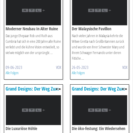
Moderner Neubau In Alter Ruine
Der Malaysische Pavillon
Das junge Ehepaar Rob und Ruth aus
Nach vielen Jahren in Malaysia kehrte die
Cumbria hat sich in eine 200 Jahre alte Ruine
Witwe Gretta nach Großbritannien zurück
verliebt und die kühne Vision entwickelt, so
und wurde von ihrer Schwester Mary und
viel wie möglich von der ursprünglic ...
ihrem Schwager Fernando unter deren
Fittiche ...
09-06-2023
VOX
26-05-2023
VOX
Alle Folgen
Alle Folgen
Grand Designs: Der Weg Zum
Grand Designs: Der Weg Zum
Traumhaus
Traumhaus
Die Luxuriöse Höhle
Die öko-festung: Ein Wiedersehen