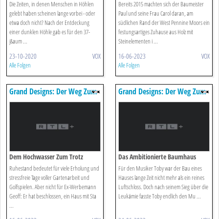
Die Zeiten, in denen Menschen in Höhlen
Bereits 2015 machten sich der Baumeister
gelebt haben scheinen lange vorbei - oder
Paul und seine Frau Carol daran, am
etwa doch nicht? Nach der Entdeckung
südlichen Rand der West Pennine Moors ein
einer dunklen Höhle gab es für den 37-
festungsartiges Zuhause aus Holz mit
j&aum ...
Steinelementen i ...
23-10-2020
VOX
16-06-2023
VOX
Alle Folgen
Alle Folgen
Grand Designs: Der Weg Zum
Grand Designs: Der Weg Zum
Traumhaus
Traumhaus
Dem Hochwasser Zum Trotz
Das Ambitionierte Baumhaus
Ruhestand bedeutet für viele Erholung und
Für den Musiker Toby war der Bau eines
stressfreie Tage voller Gartenarbeit und
Hauses lange Zeit nicht mehr als ein reines
Golfspielen. Aber nicht für Ex-Werbemann
Luftschloss. Doch nach seinem Sieg über die
Geoff: Er hat beschlossen, ein Haus mit Sta
Leukämie fasste Toby endlich den Mu ...
...