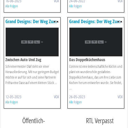
16-06-2023
VOX
24-06-2022
VOX
Alle Folgen
Alle Folgen
Grand Designs: Der Weg Zum
Grand Designs: Der Weg Zum
Traumhaus
Traumhaus
Zwischen Auto Und Zug
Das Doppelküchenhaus
Schreinermeister Olaf steht vor einer
Corinne ist eine leidenschaftliche Köchin und
Herausforderung. Mit nur geringem Budget
plant ein wunderschön gestaltetes
möchte er auf für sich und seine Partnerin
Doppelküchenhaus, das um ihre Liebe zum
Fritha eine Oase auf einem kleinen Stück ...
Kochen herum entworfen wurde. Sie findet,
...
12-05-2023
VOX
26-05-2023
VOX
Alle Folgen
Alle Folgen
Öffentlich-
RTL Verpasst