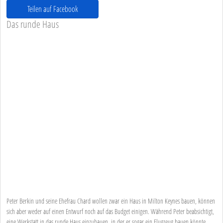
Teilen auf Facebook
Das runde Haus
Peter Berkin und seine Ehefrau Chard wollen zwar ein Haus in Milton Keynes bauen, können
sich aber weder auf einen Entwurf noch auf das Budget einigen. Während Peter beabsichtigt,
eine Werkstatt in das runde Haus einzubauen, in der er sogar ein Flugzeug bauen könnte,