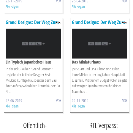
22-11-2019
VOX
26-04-2019
VOX
Alle Folgen
Alle Folgen
Grand Designs: Der Weg Zum
Grand Designs: Der Weg Zum
Traumhaus
Traumhaus
Ein Typisch Japanisches Haus
Das Miniaturhaus
In der Doku-Reihe \"Grand Designs\"
Joe Stuart und Lina Nilsson sind es leid,
begleitet der britische Designer Kevin
teure Mieten in der englischen Hauptstadt
McCloud künftige Hausbesitzer beim Bau
zu zahlen. Mit kleinem Budget wollen sie jetzt
ihrer außergewöhnlichen Traumhäuser: Da
auf wenigen Quadratmetern ihr kleines
Ni ...
Traumhau ...
22-06-2019
VOX
09-11-2019
VOX
Alle Folgen
Alle Folgen
Öffentlich-
RTL Verpasst