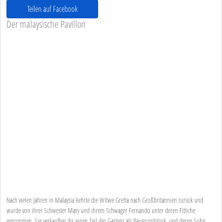
Teilen auf Facebook
Der malaysische Pavillon
Nach vielen Jahren in Malaysia kehrte die Witwe Gretta nach Großbritannien zurück und
wurde von ihrer Schwester Mary und ihrem Schwager Fernando unter deren Fittiche
genommen. Sie verkauften ihr einen Teil des Gartens als Baugrundstück, und deren Sohn