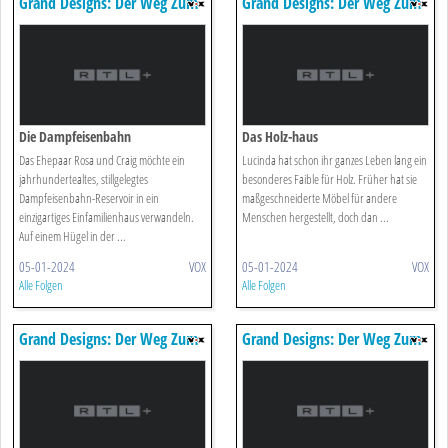
Grand Designs: Der Weg Zum
Grand Designs: Der Weg Zum
Traumhaus
Traumhaus
Die Dampfeisenbahn
Das Holz-haus
Das Ehepaar Rosa und Craig möchte ein
Lucinda hat schon ihr ganzes Leben lang ein
jahrhundertealtes, stillgelegtes
besonderes Faible für Holz. Früher hat sie
Dampfeisenbahn-Reservoir in ein
maßgeschneiderte Möbel für andere
einzigartiges Einfamilienhaus verwandeln.
Menschen hergestellt, doch dan ...
Auf einem Hügel in der ...
05-01-2024
VOX
05-01-2024
VOX
Alle Folgen
Alle Folgen
Grand Designs: Der Weg Zum
Grand Designs: Der Weg Zum
Traumhaus
Traumhaus