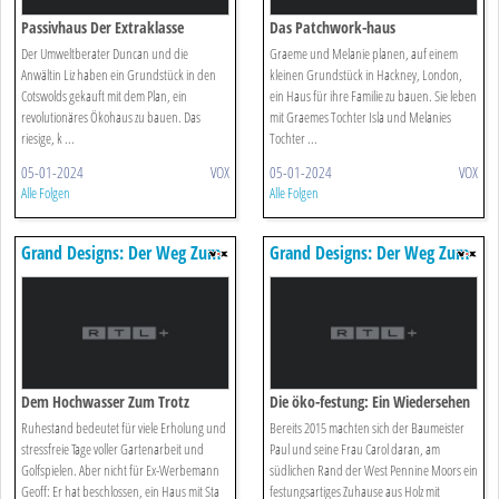
Passivhaus Der Extraklasse
Das Patchwork-haus
Der Umweltberater Duncan und die
Graeme und Melanie planen, auf einem
Anwältin Liz haben ein Grundstück in den
kleinen Grundstück in Hackney, London,
Cotswolds gekauft mit dem Plan, ein
ein Haus für ihre Familie zu bauen. Sie leben
revolutionäres Ökohaus zu bauen. Das
mit Graemes Tochter Isla und Melanies
riesige, k ...
Tochter ...
05-01-2024
VOX
05-01-2024
VOX
Alle Folgen
Alle Folgen
Grand Designs: Der Weg Zum
Grand Designs: Der Weg Zum
Traumhaus
Traumhaus
Dem Hochwasser Zum Trotz
Die öko-festung: Ein Wiedersehen
Ruhestand bedeutet für viele Erholung und
Bereits 2015 machten sich der Baumeister
stressfreie Tage voller Gartenarbeit und
Paul und seine Frau Carol daran, am
Golfspielen. Aber nicht für Ex-Werbemann
südlichen Rand der West Pennine Moors ein
Geoff: Er hat beschlossen, ein Haus mit Sta
festungsartiges Zuhause aus Holz mit