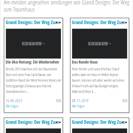
Am meisten angesehen sendungen von Grand Designs: Der Weg
zum Traumhaus
Grand Designs: Der Weg Zum
Grand Designs: Der Weg Zum
Traumhaus
Traumhaus
Die öko-festung: Ein Wiedersehen
Das Runde Haus
Bereits 2015 machten sich der Baumeister
Peter Berkin und seine Ehefrau Chard
Paul und seine Frau Carol daran, am
wollen zwar ein Haus in Milton Keynes
südlichen Rand der West Pennine Moors ein
bauen, können sich aber weder auf einen
festungsartiges Zuhause aus Holz mit
Entwurf noch auf das Budget einigen.
Steinelementen i ...
Während Peter b ...
16-06-2023
VOX
08-11-2019
VOX
Alle Folgen
Alle Folgen
Grand Designs: Der Weg Zum
Grand Designs: Der Weg Zum
Traumhaus
Traumhaus