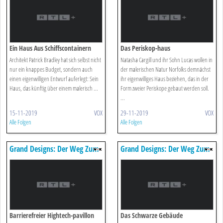
Ein Haus Aus Schiffscontainern
Das Periskop-haus
Architekt Patrick Bradley hat sich selbst nicht
Natasha Cargill und ihr Sohn Lucas wollen in
nur ein knappes Budget, sondern auch
der malerischen Natur Norfolks demnächst
einen eigenwilligen Entwurf auferlegt: Sein
ihr eigenwilliges Haus beziehen, das in der
Haus, das künftig über einem malerisch ...
Form zweier Periskope gebaut werden soll.
...
15-11-2019
VOX
29-11-2019
VOX
Alle Folgen
Alle Folgen
Grand Designs: Der Weg Zum
Grand Designs: Der Weg Zum
Traumhaus
Traumhaus
Barrierefreier Hightech-pavillon
Das Schwarze Gebäude