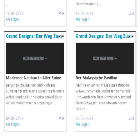
...
Steinelementen i ...
16-06-2023
VOX
16-06-2023
VOX
Alle Folgen
Alle Folgen
Grand Designs: Der Weg Zum
Grand Designs: Der Weg Zum
Traumhaus
Traumhaus
Moderner Neubau In Alter Ruine
Der Malaysische Pavillon
Das junge Ehepaar Rob und Ruth aus
Nach vielen Jahren in Malaysia kehrte die
Cumbria hat sich in eine 200 Jahre alte Ruine
Witwe Gretta nach Großbritannien zurück
verliebt und die kühne Vision entwickelt, so
und wurde von ihrer Schwester Mary und
viel wie möglich von der ursprünglic ...
ihrem Schwager Fernando unter deren
Fittiche ...
09-06-2023
VOX
26-05-2023
VOX
Alle Folgen
Alle Folgen