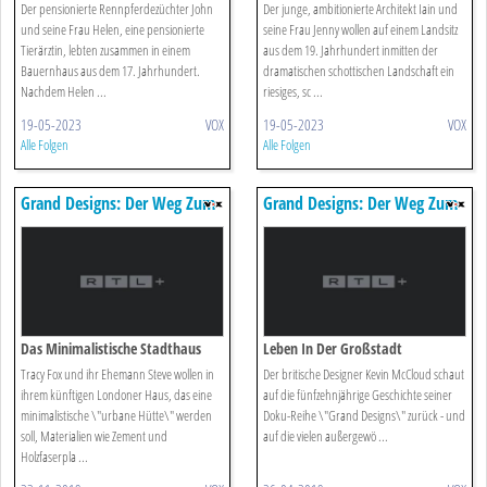
Der pensionierte Rennpferdezüchter John
Der junge, ambitionierte Architekt Iain und
und seine Frau Helen, eine pensionierte
seine Frau Jenny wollen auf einem Landsitz
Tierärztin, lebten zusammen in einem
aus dem 19. Jahrhundert inmitten der
Bauernhaus aus dem 17. Jahrhundert.
dramatischen schottischen Landschaft ein
Nachdem Helen ...
riesiges, sc ...
19-05-2023
VOX
19-05-2023
VOX
Alle Folgen
Alle Folgen
Grand Designs: Der Weg Zum
Grand Designs: Der Weg Zum
Traumhaus
Traumhaus
Das Minimalistische Stadthaus
Leben In Der Großstadt
Tracy Fox und ihr Ehemann Steve wollen in
Der britische Designer Kevin McCloud schaut
ihrem künftigen Londoner Haus, das eine
auf die fünfzehnjährige Geschichte seiner
minimalistische \"urbane Hütte\" werden
Doku-Reihe \"Grand Designs\" zurück - und
soll, Materialien wie Zement und
auf die vielen außergewö ...
Holzfaserpla ...