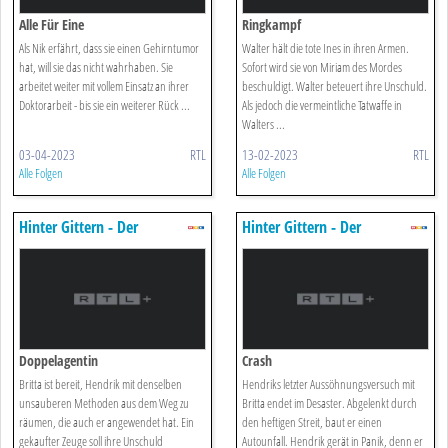
Alle Für Eine
Ringkampf
Als Nik erfährt, dass sie einen Gehirntumor
Walter hält die tote Ines in ihren Armen.
hat, will sie das nicht wahrhaben. Sie
Sofort wird sie von Miriam des Mordes
arbeitet weiter mit vollem Einsatz an ihrer
beschuldigt. Walter beteuert ihre Unschuld.
Doktorarbeit - bis sie ein weiterer Rück ...
Als jedoch die vermeintliche Tatwaffe in
Walters ...
03-04-2023
RTL
13-02-2023
RTL
Alle Folgen
Alle Folgen
Hinter Gittern - Der
Hinter Gittern - Der
Frauenknast
Frauenknast
Doppelagentin
Crash
Britta ist bereit, Hendrik mit denselben
Hendriks letzter Aussöhnungsversuch mit
unsauberen Methoden aus dem Weg zu
Britta endet im Desaster. Abgelenkt durch
räumen, die auch er angewendet hat. Ein
den heftigen Streit, baut er einen
gekaufter Zeuge soll ihre Unschuld
Autounfall. Hendrik gerät in Panik, denn er