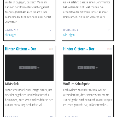
Walter ist dagegen, dass sich Manu im
Als Nik erfährt, dass sie einen Gehirntumor
Rahmen der Boxmeisterschaft engagiert.
hat, will sie das nicht wahrhaben. Sie
Manu sagt deshalb auch zunächst ihre
arbeitet weiter mit vollem Einsatz an ihrer
Teilnahme ab, fühlt sich dann aber derart
Doktorarbeit - bis sie ein weiterer Rück ...
von Walter ...
24-04-2023
RTL
03-04-2023
RTL
Alle Folgen
Alle Folgen
Hinter Gittern - Der
Hinter Gittern - Der
Frauenknast
Frauenknast
Miststück
Wolf Im Schafspelz
Ariane scheut vor keiner Intrige zurück, um
Fisch will sich an Walter rächen, weil sie
eine der begehrten Einzelzellen für sich zu
verhindert hat, dass Simone weiter mit am
bekommen, auch wenn Walter dafür in den
Tunnel gräbt. Nachdem Fisch Walter Drogen
Bunker muss. Lizzy beobachtet voll ...
ins Essen gemischt hat, kollabiert Walte ...