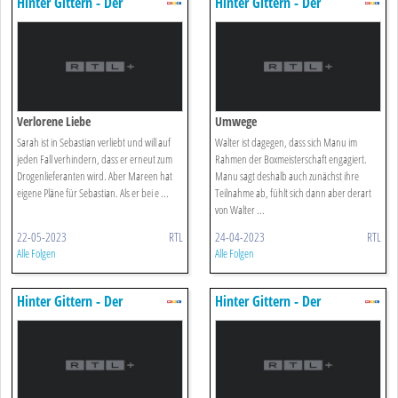
Hinter Gittern - Der
Hinter Gittern - Der
Frauenknast
Frauenknast
Verlorene Liebe
Umwege
Sarah ist in Sebastian verliebt und will auf
Walter ist dagegen, dass sich Manu im
jeden Fall verhindern, dass er erneut zum
Rahmen der Boxmeisterschaft engagiert.
Drogenlieferanten wird. Aber Mareen hat
Manu sagt deshalb auch zunächst ihre
eigene Pläne für Sebastian. Als er bei e ...
Teilnahme ab, fühlt sich dann aber derart
von Walter ...
22-05-2023
RTL
24-04-2023
RTL
Alle Folgen
Alle Folgen
Hinter Gittern - Der
Hinter Gittern - Der
Frauenknast
Frauenknast