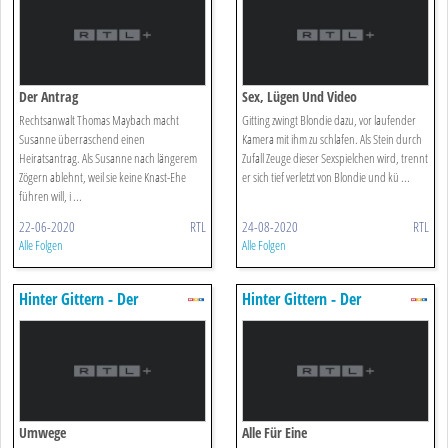
Der Antrag
Sex, Lügen Und Video
Rechtsanwalt Thomas Maybach macht
Gitting zwingt Blondie dazu, vor laufender
Susanne überraschend einen
Kamera mit ihm zu schlafen. Als Stein durch
Heiratsantrag. Als Susanne nach längerem
Zufall Zeuge dieser Sexspielchen wird, trennt
Zögern ablehnt, weil sie keine Knast-Ehe
er sich tief verletzt von Blondie und kü ...
führen will, i ...
22-06-2020
RTL
24-08-2020
RTL
Alle Folgen
Alle Folgen
Hinter Gittern - Der
Hinter Gittern - Der
Frauenknast
Frauenknast
Umwege
Alle Für Eine