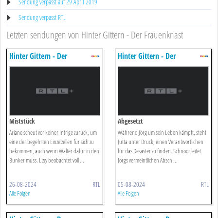
Sendung verpasst auf 29 April 2019
Sendung verpasst RTL
Letzten sendungen von Hinter Gittern - Der Frauenknast
Hinter Gittern - Der
Hinter Gittern - Der
Frauenknast
Frauenknast
Miststück
Abgesetzt
Ariane scheut vor keiner Intrige zurück, um
Während Jörg um sein Leben kämpft, steht
eine der begehrten Einzelzellen für sich zu
Jutta unter Druck, einen Verantwortlichen
bekommen, auch wenn Walter dafür in den
für das Desaster zu finden. Schnoor leitet
Bunker muss. Lizzy beobachtet voll ...
Jörgs vermeintlichen Absch ...
26-08-2024
RTL
05-08-2024
RTL
Alle Folgen
Alle Folgen