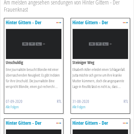
Am meisten angesehen sendungen von Hinter Gittern - Der
Frauenknast
Hinter Gittern - Der
Hinter Gittern - Der
Frauenknast
Frauenknast
Unschuldig
Steiniger Weg
Eine Journalistin besucht Blondie mit einer
Elisabeth Adler erleidet einen Schlaganfall.
überraschenden Neuigkeit: Es gibt Indizien
Jutta möchte sich gerne um ihre kranke
für ihre Unschuld. Die Journalistin Bine
Mutter kümmern, doch die angespannte
verspricht Blondie, einen gut recherchi ...
Lage in Reutlitz lässt es nicht zu, dass ...
07-09-2020
RTL
31-08-2020
RTL
Alle Folgen
Alle Folgen
Hinter Gittern - Der
Hinter Gittern - Der
Frauenknast
Frauenknast