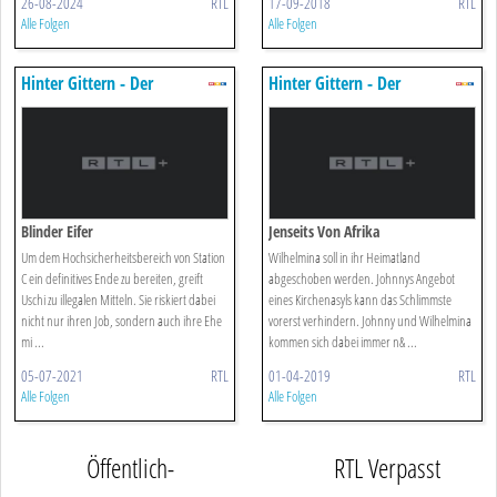
26-08-2024
RTL
17-09-2018
RTL
Alle Folgen
Alle Folgen
Hinter Gittern - Der
Hinter Gittern - Der
Frauenknast
Frauenknast
Blinder Eifer
Jenseits Von Afrika
Um dem Hochsicherheitsbereich von Station
Wilhelmina soll in ihr Heimatland
C ein definitives Ende zu bereiten, greift
abgeschoben werden. Johnnys Angebot
Uschi zu illegalen Mitteln. Sie riskiert dabei
eines Kirchenasyls kann das Schlimmste
nicht nur ihren Job, sondern auch ihre Ehe
vorerst verhindern. Johnny und Wilhelmina
mi ...
kommen sich dabei immer n& ...
05-07-2021
RTL
01-04-2019
RTL
Alle Folgen
Alle Folgen
Öffentlich-
RTL Verpasst