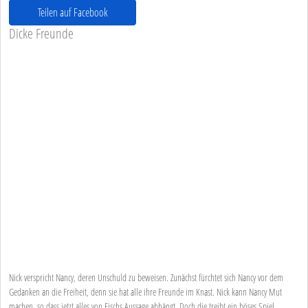
Teilen auf Facebook
Dicke Freunde
Nick verspricht Nancy, deren Unschuld zu beweisen. Zunächst fürchtet sich Nancy vor dem
Gedanken an die Freiheit, denn sie hat alle ihre Freunde im Knast. Nick kann Nancy Mut
machen, so dass jetzt alles von Fischs Aussage abhängt. Doch die treibt ein böses Spiel.