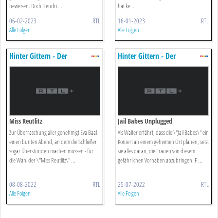
beweisen. Doch Hendri ...
hat ke ...
06-02-2023
RTL
16-01-2023
RTL
Alle Folgen
Alle Folgen
Hinter Gittern - Der
Hinter Gittern - Der
Frauenknast
Frauenknast
Miss Reutlitz
Jail Babes Unplugged
Zur Überraschung aller genehmigt Eva Baal
Als Walter erfährt, dass die \"Jail Babes\" ein
einen bunten Abend, an dem die Schließer
Konzert an einem geheimen Ort planen, setzt
sogar Überstunden machen müssen - für
sie alles daran, die Frauen von diesem
die Wahl der \"Miss Reutlitz\" ...
gefährlichen Vorhaben abzubringen. F ...
08-08-2022
RTL
25-07-2022
RTL
Alle Folgen
Alle Folgen