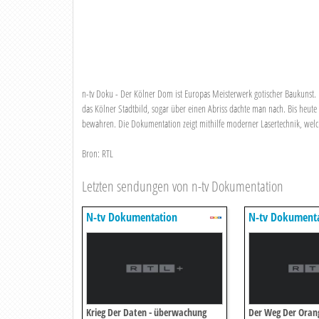
n-tv Doku - Der Kölner Dom ist Europas Meisterwerk gotischer Baukunst. 
das Kölner Stadtbild, sogar über einen Abriss dachte man nach. Bis heute
bewahren. Die Dokumentation zeigt mithilfe moderner Lasertechnik, welch
Bron: RTL
Letzten sendungen von n-tv Dokumentation
N-tv Dokumentation
N-tv Dokument
Krieg Der Daten - überwachung
Der Weg Der Orange