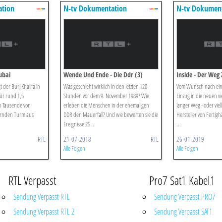
ation
N-tv Dokumentation
N-tv Dokumen
ubai
Wende Und Ende - Die Ddr (3)
Inside - Der Weg
t der Burj Khalifa in
Was geschieht wirklich in den letzten 120
Vom Wunsch nach ein
ür rund 1,5
Stunden vor dem 9. November 1989? Wie
Einzug in die neuen vi
en Tausende von
erleben die Menschen in der ehemaligen
langer Weg - oder viel
ernden Turm aus
DDR den Mauerfall? Und wie bewerten sie die
Hersteller von Fertig
Ereignisse 25 ...
...
RTL
21-07-2018
RTL
26-01-2019
Alle Folgen
Alle Folgen
RTL Verpasst
Pro7 Sat1 Kabel1
Sendung Verpasst RTL
Sendung Verpasst PRO7
Sendung Verpasst RTL 2
Sendung Verpasst SAT1