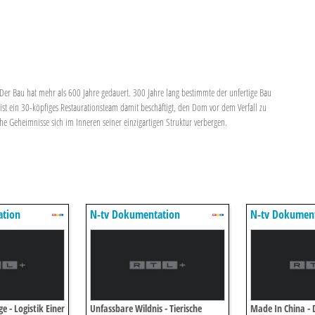
Der Bau hat mehr als 600 Jahre gedauert. 300 Jahre lang bestimmte der unfertige Bau
 ist ein 30-köpfiges Restaurationsteam damit beschäftigt, den Dom vor dem Verfall zu
e Geheimnisse sich im Inneren seiner einzigartigen Struktur verbergen.
ation
N-tv Dokumentation
N-tv Dokumen
 - Logistik Einer
Unfassbare Wildnis - Tierische
Made In China - 