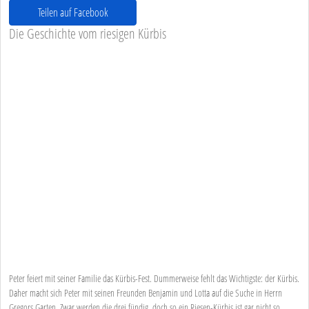
Teilen auf Facebook
Die Geschichte vom riesigen Kürbis
Peter feiert mit seiner Familie das Kürbis-Fest. Dummerweise fehlt das Wichtigste: der Kürbis.
Daher macht sich Peter mit seinen Freunden Benjamin und Lotta auf die Suche in Herrn
Gregors Garten. Zwar werden die drei fündig, doch so ein Riesen-Kürbis ist gar nicht so