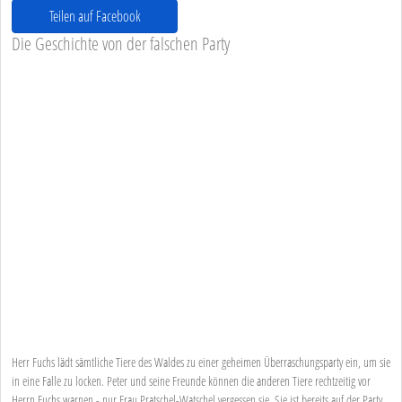
Teilen auf Facebook
Die Geschichte von der falschen Party
Herr Fuchs lädt sämtliche Tiere des Waldes zu einer geheimen Überraschungsparty ein, um sie
in eine Falle zu locken. Peter und seine Freunde können die anderen Tiere rechtzeitig vor
Herrn Fuchs warnen - nur Frau Pratschel-Watschel vergessen sie. Sie ist bereits auf der Party