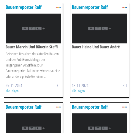
Bauernreporter Ralf
Bauernreporter Ralf
Bauer Marvin Und Bäuerin Steffi
Bauer Heino Und Bauer André
Bei seinen Besuchen der aktuellen Bauern
und der Publikumslieblinge der
vergangenen 20 Staffeln spürt
Bauernreporter Ralf immer wieder das eine
oder andere private Geheimni ...
25-11-2024
RTL
18-11-2024
RTL
Alle Folgen
Alle Folgen
Bauernreporter Ralf
Bauernreporter Ralf