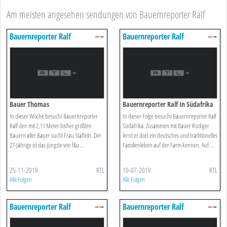
Am meisten angesehen sendungen von Bauernreporter Ralf
Bauernreporter Ralf
Bauernreporter Ralf
Bauer Thomas
Bauernreporter Ralf In Südafrika
In dieser Woche besucht Bauernreporter
In dieser Folge besucht Bauernreporter Ralf
Ralf den mit 2,11 Meter bisher größten
Südafrika. Zusammen mit Bauer Rüdiger
Bauern aller Bauer sucht Frau Staffeln. Der
lernt er dort ein deutsches und traditionelles
27-Jährige ist das jüngste von f&u ...
Familienleben auf der Farm kennen. Auf ...
25-11-2019
RTL
10-07-2019
RTL
Alle Folgen
Alle Folgen
Bauernreporter Ralf
Bauernreporter Ralf