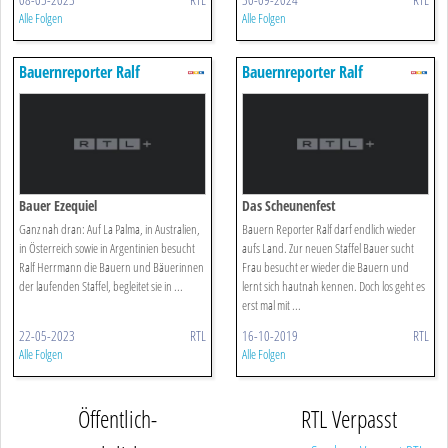
Alle Folgen
Alle Folgen
Bauernreporter Ralf
Bauernreporter Ralf
Bauer Ezequiel
Das Scheunenfest
Ganz nah dran: Auf La Palma, in Australien,
Bauern Reporter Ralf darf endlich wieder
in Österreich sowie in Argentinien besucht
aufs Land. Zur neuen Staffel Bauer sucht
Ralf Herrmann die Bauern und Bäuerinnen
Frau besucht er wieder die Bauern und
der laufenden Staffel, begleitet sie in ...
lernt sich hautnah kennen. Doch los geht es
erst mal mit ...
22-05-2023
RTL
16-10-2019
RTL
Alle Folgen
Alle Folgen
Öffentlich-
RTL Verpasst