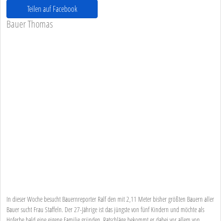
Teilen auf Facebook
Bauer Thomas
In dieser Woche besucht Bauernreporter Ralf den mit 2,11 Meter bisher größten Bauern aller
Bauer sucht Frau Staffeln. Der 27-Jährige ist das jüngste von fünf Kindern und möchte als
Hoferbe bald eine eigene Familie gründen. Ratschläge bekommt er dabei vor allem von