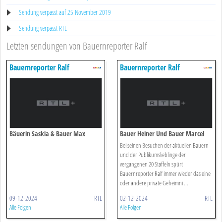
Sendung verpasst auf 25 November 2019
Sendung verpasst RTL
Letzten sendungen von Bauernreporter Ralf
Bauernreporter Ralf
Bauernreporter Ralf
Bäuerin Saskia & Bauer Max
Bauer Heiner Und Bauer Marcel
Bei seinen Besuchen der aktuellen Bauern
und der Publikumslieblinge der
vergangenen 20 Staffeln spürt
Bauernreporter Ralf immer wieder das eine
oder andere private Geheimni ...
09-12-2024
RTL
02-12-2024
RTL
Alle Folgen
Alle Folgen