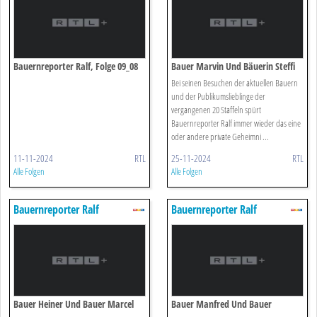
Bauernreporter Ralf, Folge 09_08
Bauer Marvin Und Bäuerin Steffi
Bei seinen Besuchen der aktuellen Bauern
und der Publikumslieblinge der
vergangenen 20 Staffeln spürt
Bauernreporter Ralf immer wieder das eine
oder andere private Geheimni ...
11-11-2024
RTL
25-11-2024
RTL
Alle Folgen
Alle Folgen
Bauernreporter Ralf
Bauernreporter Ralf
Bauer Heiner Und Bauer Marcel
Bauer Manfred Und Bauer