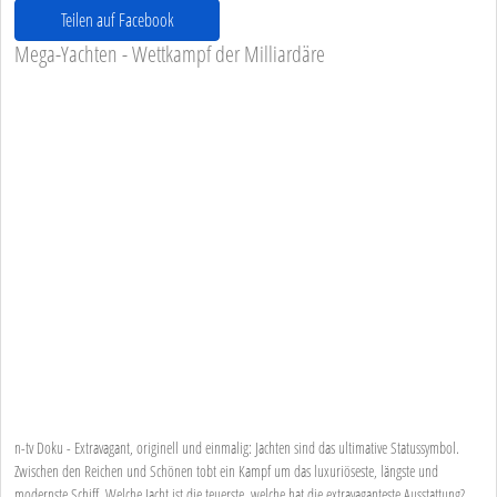
Teilen auf Facebook
Mega-Yachten - Wettkampf der Milliardäre
n-tv Doku - Extravagant, originell und einmalig: Jachten sind das ultimative Statussymbol.
Zwischen den Reichen und Schönen tobt ein Kampf um das luxuriöseste, längste und
modernste Schiff. Welche Jacht ist die teuerste, welche hat die extravaganteste Ausstattung?