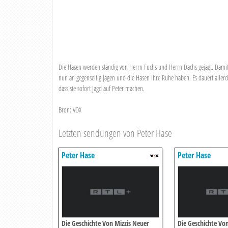
Die Hasen werden ständig von Herrn Fuchs und Herrn Dachs gejagt. Damit d
nun an gegenseitig jagen und die Hasen ihre Ruhe haben. Es dauert allerdi
dass sie sofort Jagd auf Peter machen.
Bron: VOX
Letzten sendungen von Peter Hase
Peter Hase
Peter Hase
Die Geschichte Von Mizzis Neuer
Die Geschichte Vo