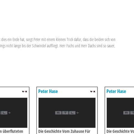
ies ein Ende hat, sorgt Peter mit einem kleinen Trick dafür, dass die beiden sich von
ngs nicht lange bis der Schwindel auffliegt. Herr Fuchs und Herr Dachs sind so sauer,
Peter Hase
Peter Hase
m überfluteten
Die Geschichte Vom Zuhause Für
Die Geschichte V